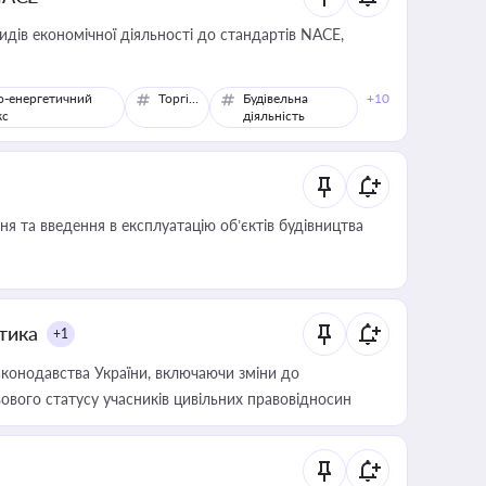
идів економічної діяльності до стандартів NACE,
о-енергетичний
Торгівля
Будівельна
+10
кс
діяльність
я та введення в експлуатацію об’єктів будівництва
итика
+1
конодавства України, включаючи зміни до
ового статусу учасників цивільних правовідносин