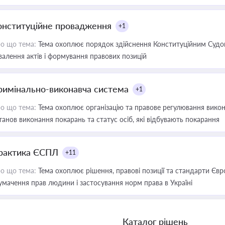
онституційне провадження
+1
о що тема:
Тема охоплює порядок здійснення Конституційним Судом
валення актів і формування правових позицій
римінально-виконавча система
+1
о що тема:
Тема охоплює організацію та правове регулювання викона
танов виконання покарань та статус осіб, які відбувають покарання
рактика ЄСПЛ
+11
о що тема:
Тема охоплює рішення, правові позиції та стандарти Євр
умачення прав людини і застосування норм права в Україні
Каталог рішень