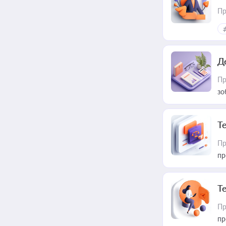
Пр
Д
Пр
зо
T
Пр
пр
T
Пр
пр