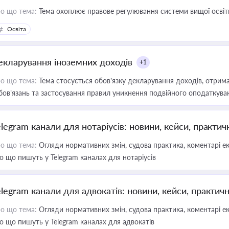
о що тема:
Тема охоплює правове регулювання системи вищої освіти, о
Освіта
екларування іноземних доходів
+1
о що тема:
Тема стосується обов’язку декларування доходів, отрим
бов’язань та застосування правил уникнення подвійного оподаткува
elegram канали для нотаріусів: новини, кейси, практич
о що тема:
Огляди нормативних змін, судова практика, коментарі екс
о що пишуть у Telegram каналах для нотаріусів
elegram канали для адвокатів: новини, кейси, практич
о що тема:
Огляди нормативних змін, судова практика, коментарі екс
о що пишуть у Telegram каналах для адвокатів