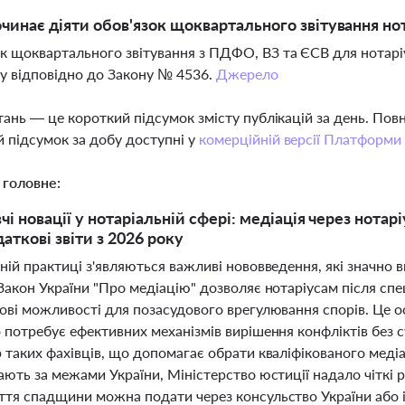
чинає діяти обов'язок щоквартального звітування но
к щоквартального звітування з ПДФО, ВЗ та ЄСВ для нотаріус
у відповідно до Закону № 4536.
Джерело
тань — це короткий підсумок змісту публікацій за день. По
 підсумок за добу доступні у
комерційній версії Платформи
 головне:
чі новації у нотаріальній сфері: медіація через нот
даткові звіти з 2026 року
ній практиці з'являються важливі нововведення, які значно в
Закон України "Про медіацію" дозволяє нотаріусам після сп
ові можливості для позасудового врегулювання спорів. Це о
 потребує ефективних механізмів вирішення конфліктів без 
 таких фахівців, що допомагає обрати кваліфікованого медіа
вають за межами України, Міністерство юстиції надало чітк
ття спадщини можна подати через консульство України або і