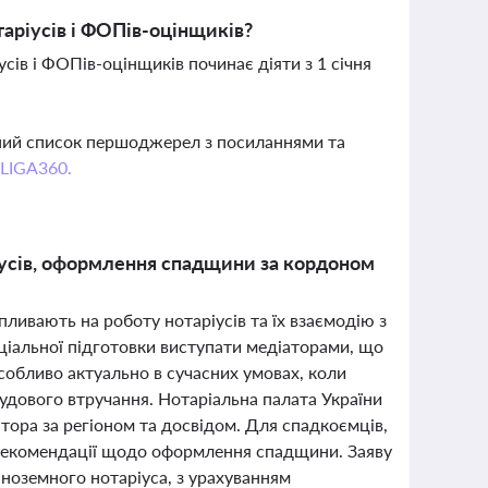
таріусів і ФОПів-оцінщиків?
ів і ФОПів-оцінщиків починає діяти з 1 січня
вний список першоджерел з посиланнями та
 LIGA360.
аріусів, оформлення спадщини за кордоном
пливають на роботу нотаріусів та їх взаємодію з
еціальної підготовки виступати медіаторами, що
собливо актуально в сучасних умовах, коли
судового втручання. Нотаріальна палата України
тора за регіоном та досвідом. Для спадкоємців,
і рекомендації щодо оформлення спадщини. Заяву
ноземного нотаріуса, з урахуванням