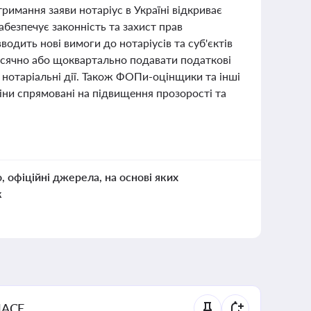
тримання заяви нотаріус в Україні відкриває
езпечує законність та захист прав
водить нові вимоги до нотаріусів та суб'єктів
ісячно або щоквартально подавати податкові
 нотаріальні дії. Також ФОПи-оцінщики та інші
міни спрямовані на підвищення прозорості та
о, офіційні джерела, на основі яких
к
NACE