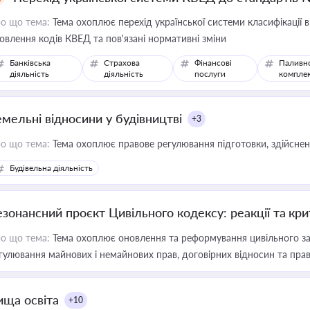
о що тема:
Тема охоплює перехід української системи класифікації в
овлення кодів КВЕД та пов'язані нормативні зміни
Банківська
Страхова
Фінансові
Паливн
діяльність
діяльність
послуги
компле
емельні відносини у будівництві
+3
о що тема:
Тема охоплює правове регулювання підготовки, здійсненн
Будівельна діяльність
езонансний проєкт Цивільного кодексу: реакції та кр
о що тема:
Тема охоплює оновлення та реформування цивільного за
гулювання майнових і немайнових прав, договірних відносин та прав
ища освіта
+10