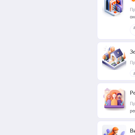
Пр
он
З
Пр
Р
Пр
ре
В