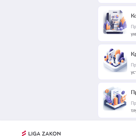
К
Пр
ух
К
Пр
ус
П
Пр
тл