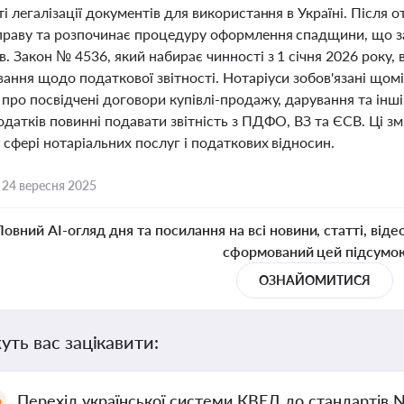
і легалізації документів для використання в Україні. Після о
праву та розпочинає процедуру оформлення спадщини, що заб
. Закон № 4536, який набирає чинності з 1 січня 2026 року, в
ання щодо податкової звітності. Нотаріуси зобов'язані щом
про посвідчені договори купівлі-продажу, дарування та інші
датків повинні подавати звітність з ПДФО, ВЗ та ЄСВ. Ці з
сфері нотаріальних послуг і податкових відносин.
,
24 вересня 2025
Повний AI-огляд дня та посилання на всі новини, статті, віде
сформований цей підсумо
ОЗНАЙОМИТИСЯ
уть вас зацікавити:
Перехід української системи КВЕД до стандартів 