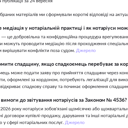
4 публікації за 24 вересня
ібраних матеріалів ми сформували короткі відповіді на актуал
 медіація у нотаріальній практиці і як нотаріуси мож
 — це добровільна та конфіденційна процедура врегулюванн
и можуть проводити медіацію після проходження спеціально
 вирішувати конфлікти поза судом.
Джерело
рмити спадщину, якщо спадкоємець перебуває за ко
ець може подати заяву про прийняття спадщини через консу
и, оформлені за кордоном, потребують легалізації для вико
 відкриває спадкову справу та починає оформлення спадщи
і вимоги до звітування нотаріусів за Законом № 4536?
я 2026 року нотаріуси зобов'язані щомісячно або щоквартал
ні договори купівлі-продажу, дарування та інші нотаріальні 
 у сфері нотаріальних послуг.
Джерело