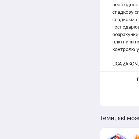
необхідност
спадкову с
спадкоємців
господарюв
розрахунки 
платники по
контролю у 
LIGA ZAKON
Теми, які мож