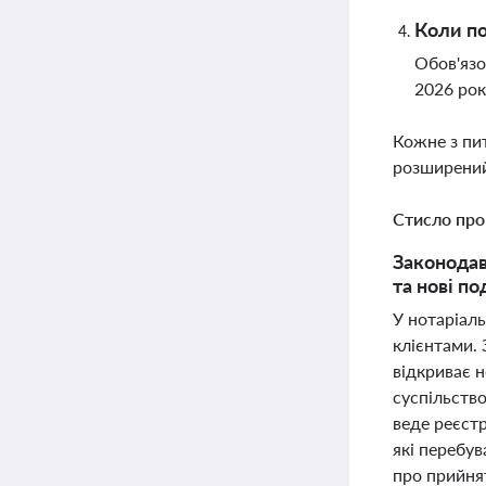
Коли по
Обов'язо
2026 рок
Кожне з пи
розширений
Стисло про
Законодав
та нові по
У нотаріаль
клієнтами. 
відкриває н
суспільство
веде реєстр
які перебу
про прийня