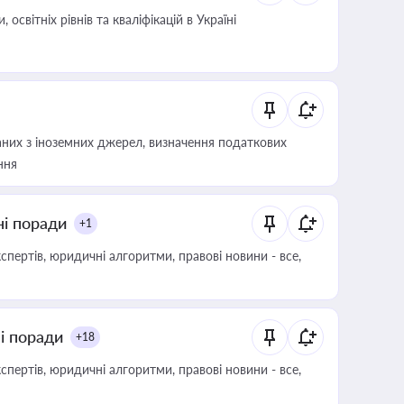
світніх рівнів та кваліфікацій в Україні
аних з іноземних джерел, визначення податкових
ння
ні поради
+1
пертів, юридичні алгоритми, правові новини - все,
ні поради
+18
пертів, юридичні алгоритми, правові новини - все,