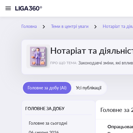
Головна
Теми в центрі уваги
Нотаріат та дія
Нотаріат та діяльніс
Законодавчі зміни, які впли
ПРО ЩО ТЕМА:
Головне за добу (AI)
Усі публікації
ГОЛОВНЕ ЗА ДОБУ
Головне за 
Головне за сьогодні
Опрацьова
06 серпня 2026