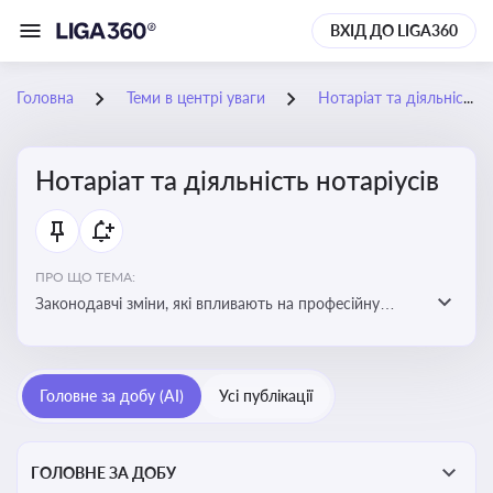
ВХІД ДО LIGA360
Головна
Теми в центрі уваги
Нотаріат та діяльність нотаріусів
Нотаріат та діяльність нотаріусів
ПРО ЩО ТЕМА:
Законодавчі зміни, які впливають на професійну
діяльність нотаріусів. Реальні кейси, які дозволяють
уникнути правових помилок
Головне за добу (AI)
Усі публікації
ГОЛОВНЕ ЗА ДОБУ