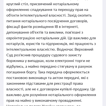
круглий стіл, присвячений нотаріальному
оформленню спадкування та переходу прав на
об'єкти інтелектуальної власності. Захід охопить
питання нотаріального посвідчення договорів,
фіксації фактів розміщення ІВ в інтернеті,
депонування об'єктів та виклики, пов'язані з
євроінтеграцією нотаріальних дій. Це важливо для
нотаріусів, юристів та підприємців, які працюють з
інтелектуальною власністю. Водночас Верховний
Суд роз'яснив процедуру судового захисту
боржника у випадках, коли електронні торги не
відбулись, а майно передано стягувачу в рахунок
погашення боргу. Така передача оформлюється
постановою виконавця та актом передачі, які є
законними підставами для реєстрації права
власності, але не є договором купівлі-продажу. Це
важливо для розуміння нотаріального оформлення
прав на майно у виконавчому провадженні.
Нотаріальна палата України звернулась до