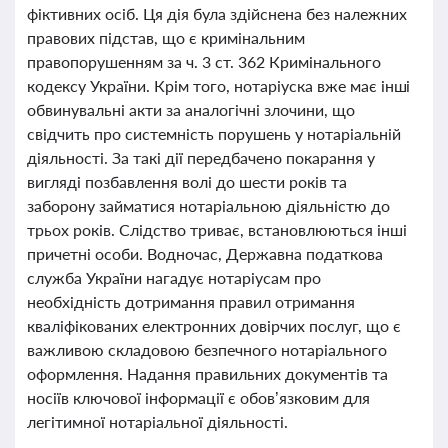
фіктивних осіб. Ця дія була здійснена без належних
правових підстав, що є кримінальним
правопорушенням за ч. 3 ст. 362 Кримінального
кодексу України. Крім того, нотаріуска вже має інші
обвинувальні акти за аналогічні злочини, що
свідчить про системність порушень у нотаріальній
діяльності. За такі дії передбачено покарання у
вигляді позбавлення волі до шести років та
заборону займатися нотаріальною діяльністю до
трьох років. Слідство триває, встановлюються інші
причетні особи. Водночас, Державна податкова
служба України нагадує нотаріусам про
необхідність дотримання правил отримання
кваліфікованих електронних довірчих послуг, що є
важливою складовою безпечного нотаріального
оформлення. Надання правильних документів та
носіїв ключової інформації є обов’язковим для
легітимної нотаріальної діяльності.