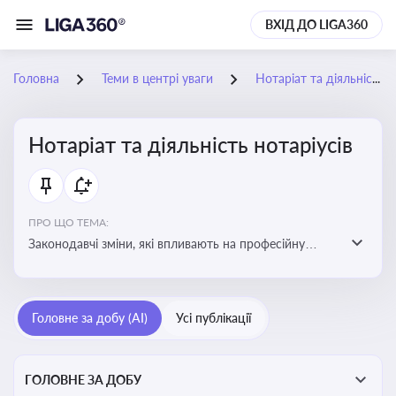
ВХІД ДО LIGA360
Головна
Теми в центрі уваги
Нотаріат та діяльність нотаріусів
Нотаріат та діяльність нотаріусів
ПРО ЩО ТЕМА:
Законодавчі зміни, які впливають на професійну
діяльність нотаріусів. Реальні кейси, які дозволяють
уникнути правових помилок
Головне за добу (AI)
Усі публікації
ГОЛОВНЕ ЗА ДОБУ