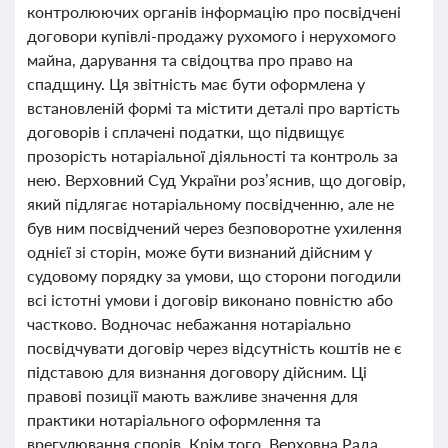
контролюючих органів інформацію про посвідчені
договори купівлі-продажу рухомого і нерухомого
майна, дарування та свідоцтва про право на
спадщину. Ця звітність має бути оформлена у
встановленій формі та містити деталі про вартість
договорів і сплачені податки, що підвищує
прозорість нотаріальної діяльності та контроль за
нею. Верховний Суд України роз’яснив, що договір,
який підлягає нотаріальному посвідченню, але не
був ним посвідчений через безповоротне ухилення
однієї зі сторін, може бути визнаний дійсним у
судовому порядку за умови, що сторони погодили
всі істотні умови і договір виконано повністю або
частково. Водночас небажання нотаріально
посвідчувати договір через відсутність коштів не є
підставою для визнання договору дійсним. Ці
правові позиції мають важливе значення для
практики нотаріального оформлення та
врегулювання спорів. Крім того, Верховна Рада