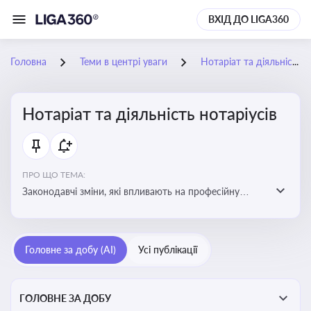
ВХІД ДО LIGA360
Головна
Теми в центрі уваги
Нотаріат та діяльність нотаріусів
Нотаріат та діяльність нотаріусів
ПРО ЩО ТЕМА:
Законодавчі зміни, які впливають на професійну
діяльність нотаріусів. Реальні кейси, які дозволяють
уникнути правових помилок
Головне за добу (AI)
Усі публікації
ГОЛОВНЕ ЗА ДОБУ