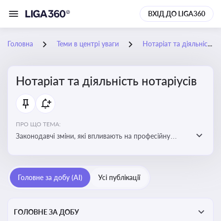
ВХІД ДО LIGA360
Головна
Теми в центрі уваги
Нотаріат та діяльність нотаріусів
Нотаріат та діяльність нотаріусів
ПРО ЩО ТЕМА:
Законодавчі зміни, які впливають на професійну
діяльність нотаріусів. Реальні кейси, які дозволяють
уникнути правових помилок
Головне за добу (AI)
Усі публікації
ГОЛОВНЕ ЗА ДОБУ