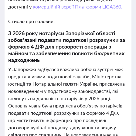
доступні у
комерційній версії Платформи LIGA360.
Стисло про головне:
З 2026 року нотаріуси Запорізької області
зобов’язані подавати податкові розрахунки за
формою 4 ДФ для прозорості операцій з
майном та забезпечення повноти бюджетних
надходжень
У Запоріжжі відбулася важлива робоча зустріч між
представниками податкової служби, Міністерства
юстиції та Нотаріальної палати України, присвячена
нововведенням у податковому законодавстві, які
вплинуть на діяльність нотаріусів у 2026 році.
Основна увага була приділена обов’язку нотаріусів
подавати податкові розрахунки за формою 4 ДФ,
що міститимуть інформацію про посвідчені
договори купівлі-продажу, дарування та видачу
свідоцтв про спадщину. Це нововведення має на