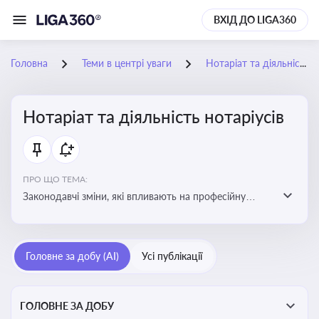
ВХІД ДО LIGA360
Головна
Теми в центрі уваги
Нотаріат та діяльність нотаріусів
Нотаріат та діяльність нотаріусів
ПРО ЩО ТЕМА:
Законодавчі зміни, які впливають на професійну
діяльність нотаріусів. Реальні кейси, які дозволяють
уникнути правових помилок
Головне за добу (AI)
Усі публікації
ГОЛОВНЕ ЗА ДОБУ