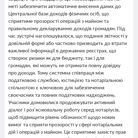
меті забезпечити автоматичне внесення даних до
Центральної бази доходів фізичних осіб, що
сприятиме прозорості операцій з майном та
правильному декларуванню доходів громадян. Під
час зустрічі наголошувалося, що подання звітності у
довільній формі або частково призводить до втрати
важливої інформації в державних реєстрах, що
створює ризики як для бюджету, так і для
громадян, які можуть не отримати повну довідку
про доходи. Тому системна співпраця між
податковою службою, юстицією та нотаріальною
спільнотою є ключовою для забезпечення
своєчасних та повних податкових надходжень.
Учасники домовилися продовжувати активний
діалог і роз’яснювальну роботу серед нотаріусів,
щоб підвищити рівень обізнаності щодо нових
вимог та сприяти прозорості у сфері нотаріальних
дій і операцій з майном. Це сприятиме захисту прав