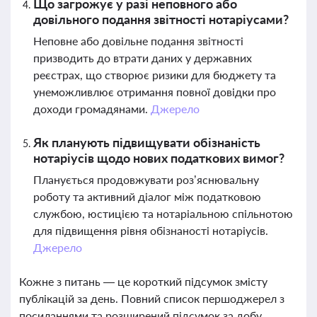
Що загрожує у разі неповного або
довільного подання звітності нотаріусами?
Неповне або довільне подання звітності
призводить до втрати даних у державних
реєстрах, що створює ризики для бюджету та
унеможливлює отримання повної довідки про
доходи громадянами.
Джерело
Як планують підвищувати обізнаність
нотаріусів щодо нових податкових вимог?
Планується продовжувати роз’яснювальну
роботу та активний діалог між податковою
службою, юстицією та нотаріальною спільнотою
для підвищення рівня обізнаності нотаріусів.
Джерело
Кожне з питань — це короткий підсумок змісту
публікацій за день. Повний список першоджерел з
посиланнями та розширений підсумок за добу