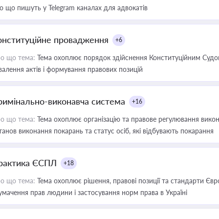
о що пишуть у Telegram каналах для адвокатів
онституційне провадження
+6
о що тема:
Тема охоплює порядок здійснення Конституційним Судом
валення актів і формування правових позицій
римінально-виконавча система
+16
о що тема:
Тема охоплює організацію та правове регулювання викона
танов виконання покарань та статус осіб, які відбувають покарання
рактика ЄСПЛ
+18
о що тема:
Тема охоплює рішення, правові позиції та стандарти Євр
умачення прав людини і застосування норм права в Україні