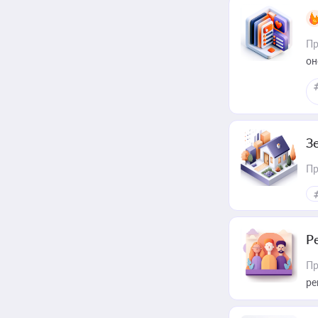
Пр
он
З
Пр
Р
Пр
ре