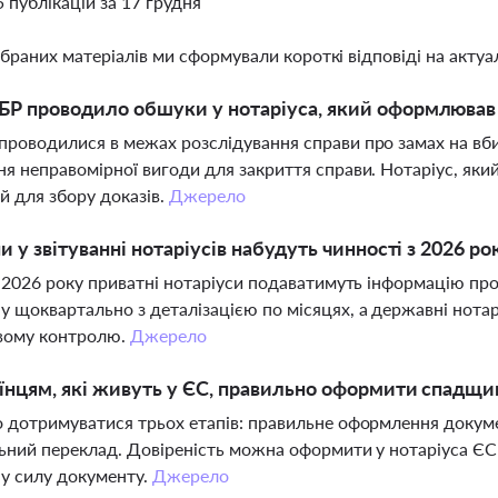
5 публікацій за 17 грудня
ібраних матеріалів ми сформували короткі відповіді на актуал
Р проводило обшуки у нотаріуса, який оформлював 
роводилися в межах розслідування справи про замах на вби
я неправомірної вигоди для закриття справи. Нотаріус, який
й для збору доказів.
Джерело
ни у звітуванні нотаріусів набудуть чинності з 2026 ро
я 2026 року приватні нотаріуси подаватимуть інформацію про
 щоквартально з деталізацією по місяцях, а державні нот
вому контролю.
Джерело
їнцям, які живуть у ЄС, правильно оформити спадщин
 дотримуватися трьох етапів: правильне оформлення докумен
ьний переклад. Довіреність можна оформити у нотаріуса ЄС 
у силу документу.
Джерело