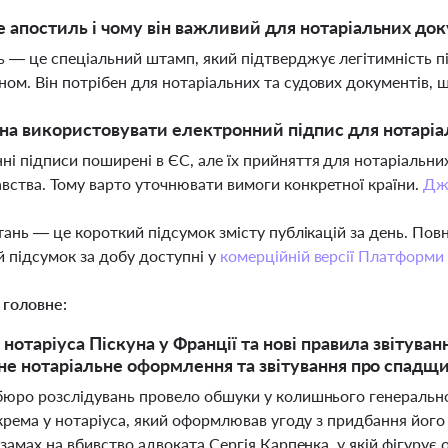
 апостиль і чому він важливий для нотаріальних до
 — це спеціальний штамп, який підтверджує легітимність п
ном. Він потрібен для нотаріальних та судових документів, щ
а використовувати електронний підпис для нотаріа
ні підписи поширені в ЄС, але їх прийняття для нотаріальни
вства. Тому варто уточнювати вимоги конкретної країни.
Дж
тань — це короткий підсумок змісту публікацій за день. По
 підсумок за добу доступні у
комерційній версії Платформи
 головне:
отаріуса Піскуна у Франції та нові правила звітування
е нотаріальне оформлення та звітування про спадщ
юро розслідувань провело обшуки у колишнього генерально
крема у нотаріуса, який оформлював угоду з придбання його ві
замах на вбивство адвоката Сергія Карпенка, у якій фігурує 