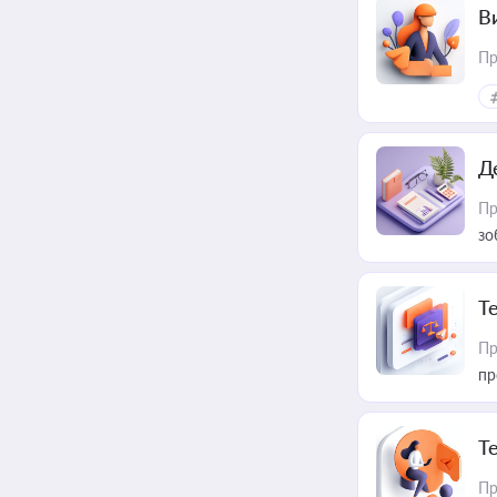
В
Пр
Д
Пр
зо
T
Пр
пр
T
Пр