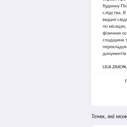
будинку Пі
слідства. В
видані сві
по місяцях
фізичних ос
спадщини т
перекладом
документів
LIGA ZAKON
Теми, які мож