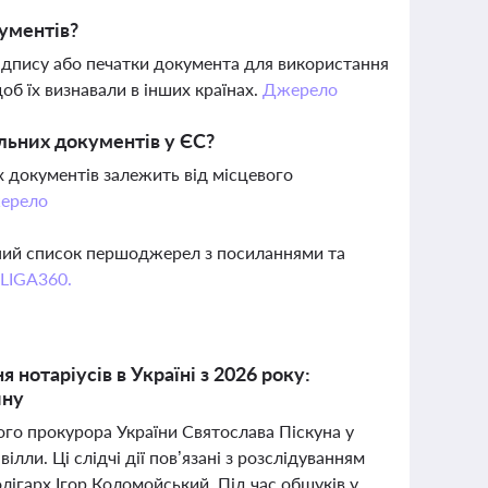
кументів?
ідпису або печатки документа для використання
об їх визнавали в інших країнах.
Джерело
льних документів у ЄС?
х документів залежить від місцевого
ерело
вний список першоджерел з посиланнями та
 LIGA360.
 нотаріусів в Україні з 2026 року:
ину
го прокурора України Святослава Піскуна у
лли. Ці слідчі дії пов’язані з розслідуванням
олігарх Ігор Коломойський. Під час обшуків у