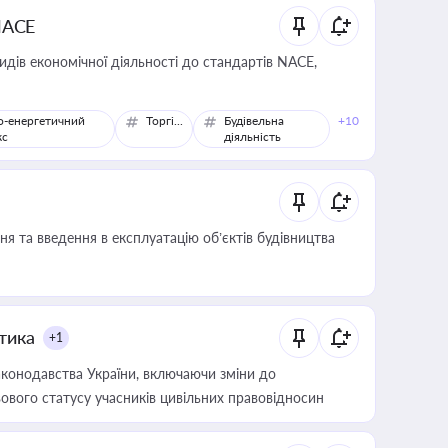
NACE
идів економічної діяльності до стандартів NACE,
о-енергетичний
Торгівля
Будівельна
+10
кс
діяльність
я та введення в експлуатацію об’єктів будівництва
итика
+1
конодавства України, включаючи зміни до
ового статусу учасників цивільних правовідносин