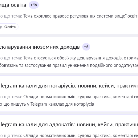
ища освіта
+46
о що тема:
Тема охоплює правове регулювання системи вищої освіти, о
Освіта
екларування іноземних доходів
+6
о що тема:
Тема стосується обов’язку декларування доходів, отрим
бов’язань та застосування правил уникнення подвійного оподаткува
elegram канали для нотаріусів: новини, кейси, практич
о що тема:
Огляди нормативних змін, судова практика, коментарі екс
о що пишуть у Telegram каналах для нотаріусів
elegram канали для адвокатів: новини, кейси, практич
о що тема:
Огляди нормативних змін, судова практика, коментарі екс