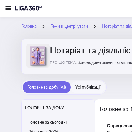
Головна
Теми в центрі уваги
Нотаріат та дія
Нотаріат та діяльніс
Законодавчі зміни, які впли
ПРО ЩО ТЕМА:
Головне за добу (AI)
Усі публікації
ГОЛОВНЕ ЗА ДОБУ
Головне за 
Головне за сьогодні
Опрацьова
06 серпня 2026