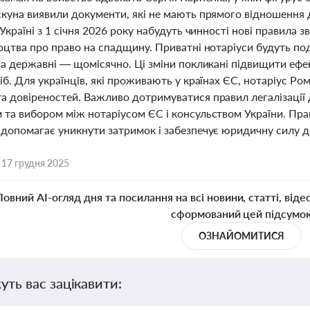
скуна виявили документи, які не мають прямого відношення 
 Україні з 1 січня 2026 року набудуть чинності нові правила з
доцтва про право на спадщину. Приватні нотаріуси будуть п
, а державні — щомісячно. Ці зміни покликані підвищити еф
іб. Для українців, які проживають у країнах ЄС, нотаріус 
а довіреностей. Важливо дотримуватися правил легалізації 
 та вибором між нотаріусом ЄС і консульством України. П
 допомагає уникнути затримок і забезпечує юридичну силу д
,
17 грудня 2025
Повний AI-огляд дня та посилання на всі новини, статті, віде
сформований цей підсумо
ОЗНАЙОМИТИСЯ
уть вас зацікавити: