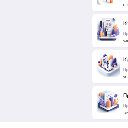
пр
К
Пр
ух
К
Пр
ус
П
Пр
тл