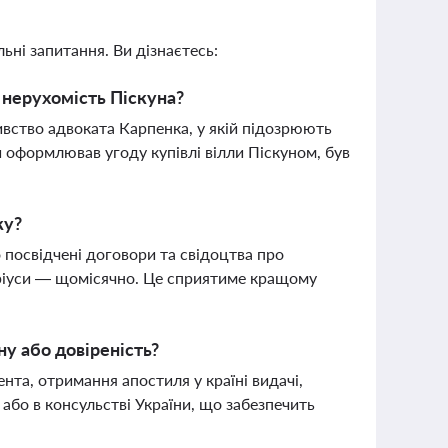
ьні запитання. Ви дізнаєтесь:
нерухомість Піскуна?
вство адвоката Карпенка, у якій підозрюють
 оформлював угоду купівлі вілли Піскуном, був
ку?
 посвідчені договори та свідоцтва про
аріуси — щомісячно. Це сприятиме кращому
у або довіреність?
та, отримання апостиля у країні видачі,
або в консульстві України, що забезпечить