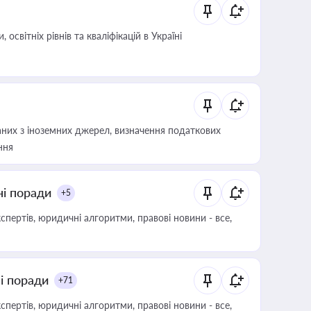
світніх рівнів та кваліфікацій в Україні
аних з іноземних джерел, визначення податкових
ння
ні поради
+5
пертів, юридичні алгоритми, правові новини - все,
ні поради
+71
пертів, юридичні алгоритми, правові новини - все,