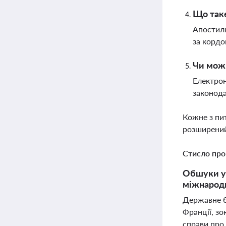
Що таке
Апостиль
за кордо
Чи можн
Електрон
законода
Кожне з пи
розширений
Стисло про
Обшуки у н
міжнародн
Державне б
Франції, зо
справи про 