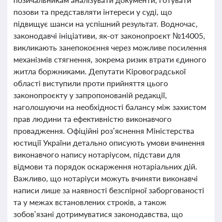
позови та представляти інтереси у суді, що
підвищує шанси на успішний результат. Водночас,
законодавчі ініціативи, як-от законопроєкт №14005,
викликають занепокоєння через можливе посилення
механізмів стягнення, зокрема ризик втрати єдиного
житла боржниками. Депутати Кіровоградської
області виступили проти прийняття цього
законопроєкту у запропонованій редакції,
наголошуючи на необхідності балансу між захистом
прав людини та ефективністю виконавчого
провадження. Офіційні роз’яснення Міністерства
юстиції України детально описують умови вчинення
виконавчого напису нотаріусом, підстави для
відмови та порядок оскарження нотаріальних дій.
Важливо, що нотаріуси можуть вчиняти виконавчі
написи лише за наявності безспірної заборгованості
та у межах встановлених строків, а також
зобов’язані дотримуватися законодавства, що