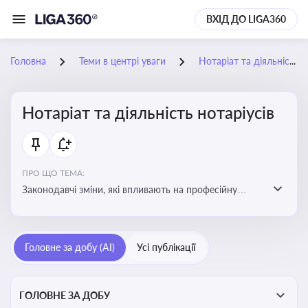
ВХІД ДО LIGA360
Головна
Теми в центрі уваги
Нотаріат та діяльність нотаріусів
Нотаріат та діяльність нотаріусів
ПРО ЩО ТЕМА:
Законодавчі зміни, які впливають на професійну
діяльність нотаріусів. Реальні кейси, які дозволяють
уникнути правових помилок
Головне за добу (AI)
Усі публікації
ГОЛОВНЕ ЗА ДОБУ