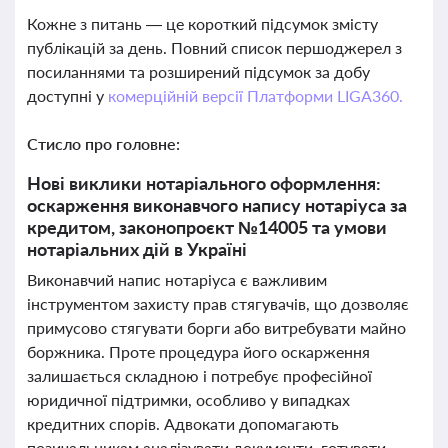
Кожне з питань — це короткий підсумок змісту
публікацій за день. Повний список першоджерел з
посиланнями та розширений підсумок за добу
доступні у
комерційній версії Платформи LIGA360.
Стисло про головне:
Нові виклики нотаріального оформлення:
оскарження виконавчого напису нотаріуса за
кредитом, законопроєкт №14005 та умови
нотаріальних дій в Україні
Виконавчий напис нотаріуса є важливим
інструментом захисту прав стягувачів, що дозволяє
примусово стягувати борги або витребувати майно
боржника. Проте процедура його оскарження
залишається складною і потребує професійної
юридичної підтримки, особливо у випадках
кредитних спорів. Адвокати допомагають
позичальникам аналізувати документи, готувати