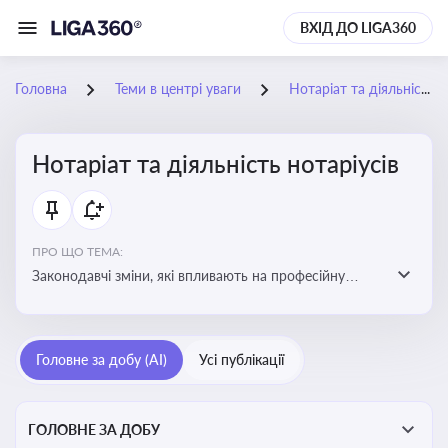
ВХІД ДО LIGA360
Головна
Теми в центрі уваги
Нотаріат та діяльність нотаріусів
Нотаріат та діяльність нотаріусів
ПРО ЩО ТЕМА:
Законодавчі зміни, які впливають на професійну
діяльність нотаріусів. Реальні кейси, які дозволяють
уникнути правових помилок
Головне за добу (AI)
Усі публікації
ГОЛОВНЕ ЗА ДОБУ