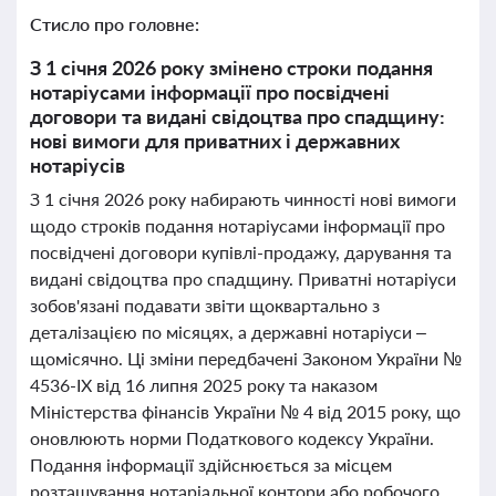
Стисло про головне:
З 1 січня 2026 року змінено строки подання
нотаріусами інформації про посвідчені
договори та видані свідоцтва про спадщину:
нові вимоги для приватних і державних
нотаріусів
З 1 січня 2026 року набирають чинності нові вимоги
щодо строків подання нотаріусами інформації про
посвідчені договори купівлі-продажу, дарування та
видані свідоцтва про спадщину. Приватні нотаріуси
зобов'язані подавати звіти щоквартально з
деталізацією по місяцях, а державні нотаріуси –
щомісячно. Ці зміни передбачені Законом України №
4536-ІХ від 16 липня 2025 року та наказом
Міністерства фінансів України № 4 від 2015 року, що
оновлюють норми Податкового кодексу України.
Подання інформації здійснюється за місцем
розташування нотаріальної контори або робочого