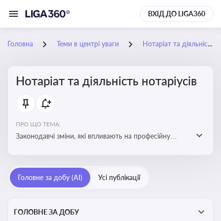
ВХІД ДО LIGA360
Головна
Теми в центрі уваги
Нотаріат та діяльність нотаріусів
Нотаріат та діяльність нотаріусів
ПРО ЩО ТЕМА:
Законодавчі зміни, які впливають на професійну
діяльність нотаріусів. Реальні кейси, які дозволяють
уникнути правових помилок
Головне за добу (AI)
Усі публікації
ГОЛОВНЕ ЗА ДОБУ