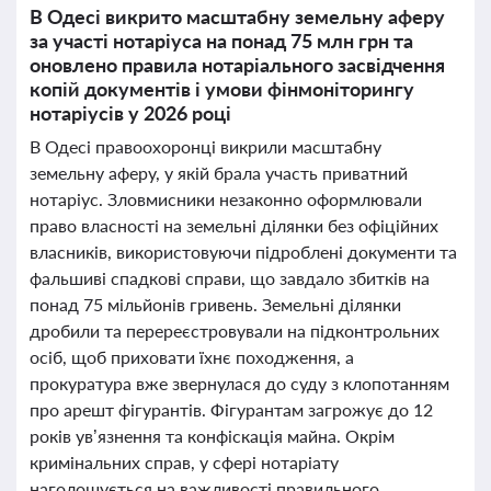
В Одесі викрито масштабну земельну аферу
за участі нотаріуса на понад 75 млн грн та
оновлено правила нотаріального засвідчення
копій документів і умови фінмоніторингу
нотаріусів у 2026 році
В Одесі правоохоронці викрили масштабну
земельну аферу, у якій брала участь приватний
нотаріус. Зловмисники незаконно оформлювали
право власності на земельні ділянки без офіційних
власників, використовуючи підроблені документи та
фальшиві спадкові справи, що завдало збитків на
понад 75 мільйонів гривень. Земельні ділянки
дробили та перереєстровували на підконтрольних
осіб, щоб приховати їхнє походження, а
прокуратура вже звернулася до суду з клопотанням
про арешт фігурантів. Фігурантам загрожує до 12
років ув’язнення та конфіскація майна. Окрім
кримінальних справ, у сфері нотаріату
наголошується на важливості правильного