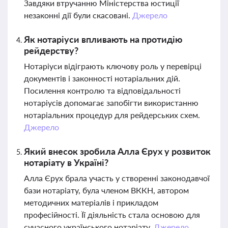
Завдяки втручанню Міністерства юстиції
незаконні дії були скасовані.
Джерело
Як нотаріуси впливають на протидію
рейдерству?
Нотаріуси відіграють ключову роль у перевірці
документів і законності нотаріальних дій.
Посилення контролю та відповідальності
нотаріусів допомагає запобігти використанню
нотаріальних процедур для рейдерських схем.
Джерело
Який внесок зробила Алла Єрух у розвиток
нотаріату в Україні?
Алла Єрух брала участь у створенні законодавчої
бази нотаріату, була членом ВККН, автором
методичних матеріалів і прикладом
професійності. Її діяльність стала основою для
сучасного українського нотаріату.
Джерело