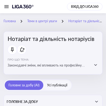
ВХІД ДО LIGA360
Головна
Теми в центрі уваги
Нотаріат та діяльність нотаріусів
Нотаріат та діяльність нотаріусів
ПРО ЩО ТЕМА:
Законодавчі зміни, які впливають на професійну
діяльність нотаріусів. Реальні кейси, які дозволяють
уникнути правових помилок
Головне за добу (AI)
Усі публікації
ГОЛОВНЕ ЗА ДОБУ