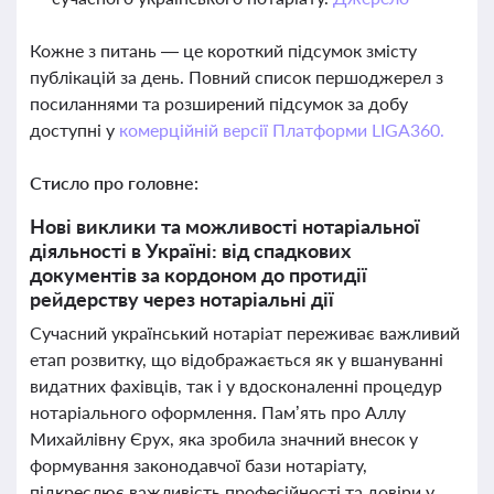
Кожне з питань — це короткий підсумок змісту
публікацій за день. Повний список першоджерел з
посиланнями та розширений підсумок за добу
доступні у
комерційній версії Платформи LIGA360.
Стисло про головне:
Нові виклики та можливості нотаріальної
діяльності в Україні: від спадкових
документів за кордоном до протидії
рейдерству через нотаріальні дії
Сучасний український нотаріат переживає важливий
етап розвитку, що відображається як у вшануванні
видатних фахівців, так і у вдосконаленні процедур
нотаріального оформлення. Пам’ять про Аллу
Михайлівну Єрух, яка зробила значний внесок у
формування законодавчої бази нотаріату,
підкреслює важливість професійності та довіри у