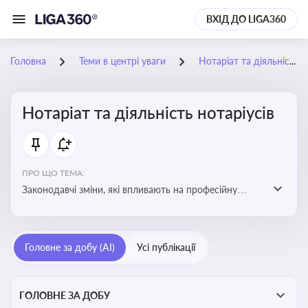
ВХІД ДО LIGA360
Головна
Теми в центрі уваги
Нотаріат та діяльність нотаріусів
Нотаріат та діяльність нотаріусів
ПРО ЩО ТЕМА:
Законодавчі зміни, які впливають на професійну
діяльність нотаріусів. Реальні кейси, які дозволяють
уникнути правових помилок
Головне за добу (AI)
Усі публікації
ГОЛОВНЕ ЗА ДОБУ