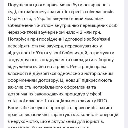
Порушення цього права може бути оскаржене в
суді, що забезпечує захист інтересів співвласників.
Окрім того, в Україні введено новий механізм
забезпечення житлом внутрішньо переміщених осіб
через житлові ваучери номіналом 2 млн грн.
Нотаріуси при посвідченні договорів зобов'язані
перевіряти статус ваучера, переконуватися у
відсутності об'єкта у зоні бойових дій, отримувати
згоду другого з подружжя та накладати заборону
відчуження майна на 5 років. Реєстрація права
власності відбувається одночасно з нотаріальним
оформленням договору. Ці новації підкреслюють
важливість нотаріального оформлення та
дотримання законодавчих процедур у сфері
спільної власності та соціального захисту ВПО.
Вони забезпечують прозорість правочинів, захист
прав співвласників і гарантують законність операцій
з нерухомістю, що є актуальним для юристів,
нотаріусів, бухгалтерів та підприємців.