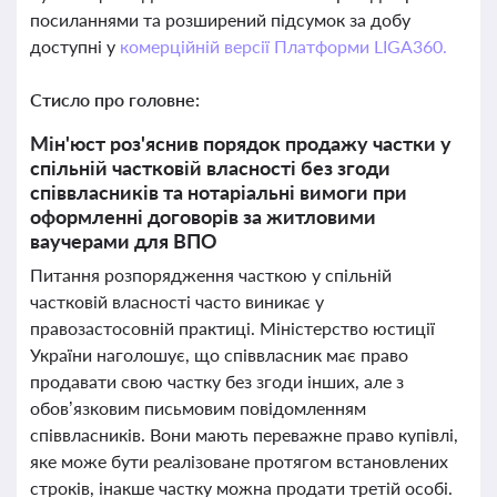
посиланнями та розширений підсумок за добу
доступні у
комерційній версії Платформи LIGA360.
Стисло про головне:
Мін'юст роз'яснив порядок продажу частки у
спільній частковій власності без згоди
співвласників та нотаріальні вимоги при
оформленні договорів за житловими
ваучерами для ВПО
Питання розпорядження часткою у спільній
частковій власності часто виникає у
правозастосовній практиці. Міністерство юстиції
України наголошує, що співвласник має право
продавати свою частку без згоди інших, але з
обов’язковим письмовим повідомленням
співвласників. Вони мають переважне право купівлі,
яке може бути реалізоване протягом встановлених
строків, інакше частку можна продати третій особі.