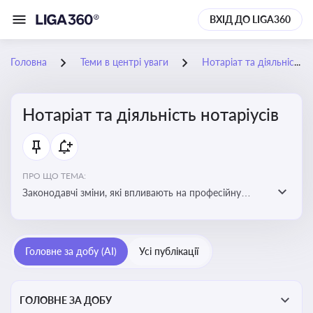
ВХІД ДО LIGA360
Головна
Теми в центрі уваги
Нотаріат та діяльність нотаріусів
Нотаріат та діяльність нотаріусів
ПРО ЩО ТЕМА:
Законодавчі зміни, які впливають на професійну
діяльність нотаріусів. Реальні кейси, які дозволяють
уникнути правових помилок
Головне за добу (AI)
Усі публікації
ГОЛОВНЕ ЗА ДОБУ