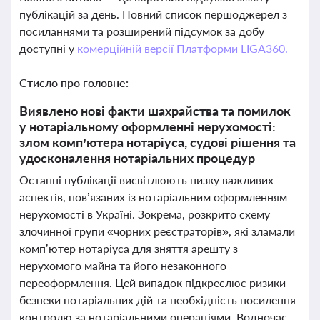
публікацій за день. Повний список першоджерел з
посиланнями та розширений підсумок за добу
доступні у
комерційній версії Платформи LIGA360.
Стисло про головне:
Виявлено нові факти шахрайства та помилок
у нотаріальному оформленні нерухомості:
злом комп’ютера нотаріуса, судові рішення та
удосконалення нотаріальних процедур
Останні публікації висвітлюють низку важливих
аспектів, пов’язаних із нотаріальним оформленням
нерухомості в Україні. Зокрема, розкрито схему
злочинної групи «чорних реєстраторів», які зламали
комп’ютер нотаріуса для зняття арешту з
нерухомого майна та його незаконного
переоформлення. Цей випадок підкреслює ризики
безпеки нотаріальних дій та необхідність посилення
контролю за нотаріальними операціями. Водночас