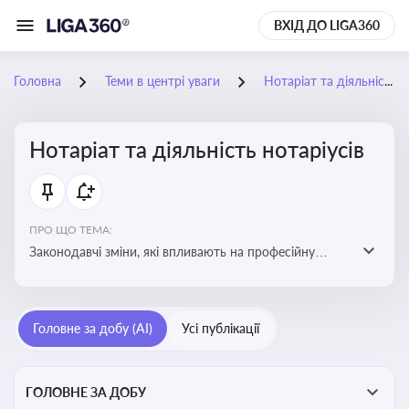
ВХІД ДО LIGA360
Головна
Теми в центрі уваги
Нотаріат та діяльність нотаріусів
Нотаріат та діяльність нотаріусів
ПРО ЩО ТЕМА:
Законодавчі зміни, які впливають на професійну
діяльність нотаріусів. Реальні кейси, які дозволяють
уникнути правових помилок
Головне за добу (AI)
Усі публікації
ГОЛОВНЕ ЗА ДОБУ