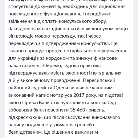
стосується документів, необхідних для оцінювання
повсякденного функціонування, і передбачає
звільнення від сплати консульського збору.
Засвідчення може здійснюватися як консулом, якщо
він володіє мовою перекладу, так і через
перекладача з підтвердженням консульства. Це
значно спрощує процес нотаріального оформлення
для українців за кордоном та знижує фінансове
навантаження. Окремо, судова практика
підтверджує важливість законності нотаріальних
дій у виконавчому провадженні. Пересипський
районний суд міста Одеси визнав незаконним
виконавчий напис нотаріуса 2017 року, на підставі
якого ПриватБанк стягнув з клієнта кошти. Суд
зобов’язав банк повернути 35 468 гривень,
підкреслюючи, що після скасування виконавчого
напису подальше утримання грошей є
безпідставним. Це рішення є важливим