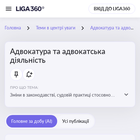
ВХІД ДО LIGA360
Головна
Теми в центрі уваги
Адвокатура та адвокатська діяльність
Адвокатура та адвокатська
діяльність
ПРО ЩО ТЕМА:
Зміни в законодавстві, судовій практиці стосовно
адвокатури. Новини, що стосуються прав адвокатів
та етики їхньої роботи
Головне за добу (AI)
Усі публікації