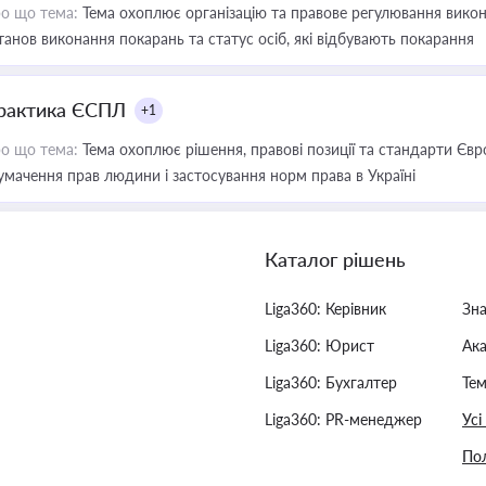
о що тема:
Тема охоплює організацію та правове регулювання викона
танов виконання покарань та статус осіб, які відбувають покарання
рактика ЄСПЛ
+1
о що тема:
Тема охоплює рішення, правові позиції та стандарти Євр
умачення прав людини і застосування норм права в Україні
Каталог рішень
Liga360: Керівник
Зн
Liga360: Юрист
Ак
Liga360: Бухгалтер
Тем
Liga360: PR-менеджер
Усі
Пол