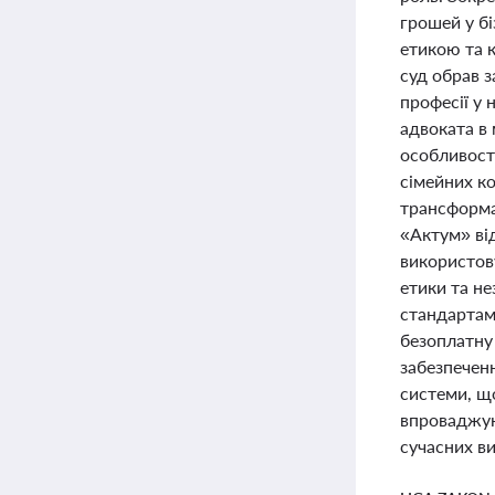
грошей у б
етикою та 
суд обрав з
професії у 
адвоката в 
особливост
сімейних ко
трансформа
«Актум» ві
використов
етики та н
стандартам
безоплатну
забезпечен
системи, що
впроваджуюч
сучасних ви