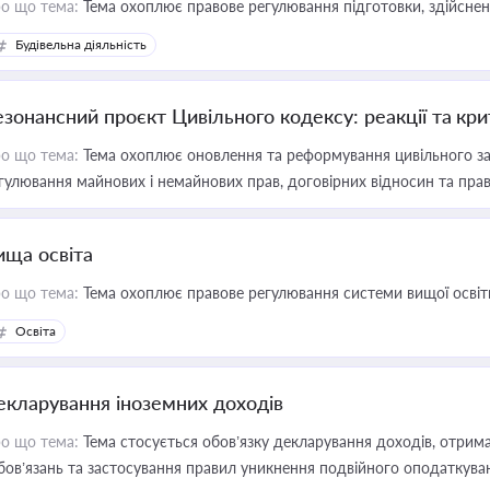
о що тема:
Тема охоплює правове регулювання підготовки, здійсненн
Будівельна діяльність
езонансний проєкт Цивільного кодексу: реакції та кр
о що тема:
Тема охоплює оновлення та реформування цивільного за
гулювання майнових і немайнових прав, договірних відносин та прав
ища освіта
о що тема:
Тема охоплює правове регулювання системи вищої освіти, о
Освіта
екларування іноземних доходів
о що тема:
Тема стосується обов’язку декларування доходів, отрим
бов’язань та застосування правил уникнення подвійного оподаткува