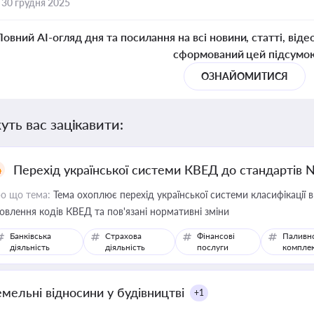
,
30 грудня 2025
Повний AI-огляд дня та посилання на всі новини, статті, віде
сформований цей підсумо
ОЗНАЙОМИТИСЯ
уть вас зацікавити:
Перехід української системи КВЕД до стандартів 
о що тема:
Тема охоплює перехід української системи класифікації в
овлення кодів КВЕД та пов'язані нормативні зміни
Банківська
Страхова
Фінансові
Паливн
діяльність
діяльність
послуги
компле
емельні відносини у будівництві
+1