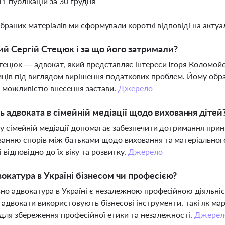
11 публікацій за 30 грудня
ібраних матеріалів ми сформували короткі відповіді на актуал
ий Сергій Стецюк і за що його затримали?
тецюк — адвокат, який представляє інтереси Ігоря Коломой
ців під виглядом вирішення податкових проблем. Йому обрал
 можливістю внесення застави.
Джерело
ь адвоката в сімейній медіації щодо виховання дітей
у сімейній медіації допомагає забезпечити дотримання прин
анню спорів між батьками щодо виховання та матеріального
 відповідно до їх віку та розвитку.
Джерело
вокатура в Україні бізнесом чи професією?
о адвокатура в Україні є незалежною професійною діяльні
 адвокати використовують бізнесові інструменти, такі як ма
для збереження професійної етики та незалежності.
Джерел