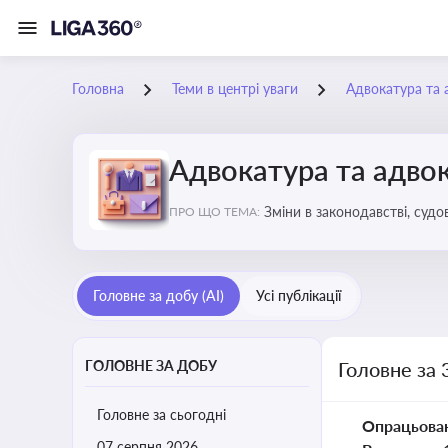
Головна
Теми в центрі уваги
Адвокатура та 
Адвокатура та адвок
Зміни в законодавстві, судо
ПРО ЩО ТЕМА:
Головне за добу (AI)
Усі публікації
ГОЛОВНЕ ЗА ДОБУ
Головне за 
Головне за сьогодні
Опрацьова
07 серпня 2026