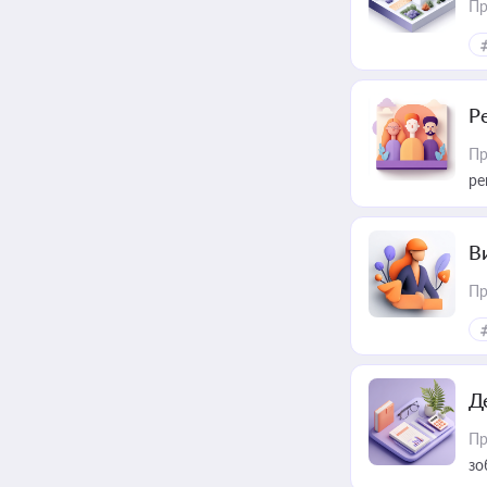
Пр
Р
Пр
ре
В
Пр
Д
Пр
зо