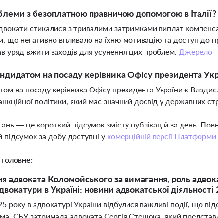
блеми з безоплатною правничою допомогою в Італії?
 адвокати стикалися з тривалими затримками виплат компенса
, що негативно впливало на їхню мотивацію та доступ до 
ав уряд вжити заходів для усунення цих проблем.
Джерело
андидатом на посаду керівника Офісу президента Ук
ом на посаду керівника Офісу президента України є Владис
анкційної політики, який має значний досвід у державних ст
тань — це короткий підсумок змісту публікацій за день. По
 підсумок за добу доступні у
комерційній версії Платформи
 головне:
я адвоката Коломойського за вимагання, роль адвокат
адвокатури в Україні: новини адвокатської діяльності
25 року в адвокатурі України відбулися важливі події, що від
ема, СБУ затримала адвоката Сергія Стецюка, який представл