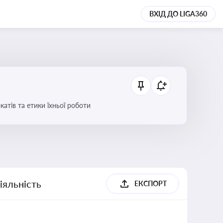
ВХІД ДО LIGA360
атів та етики їхньої роботи
іяльність
ЕКСПОРТ