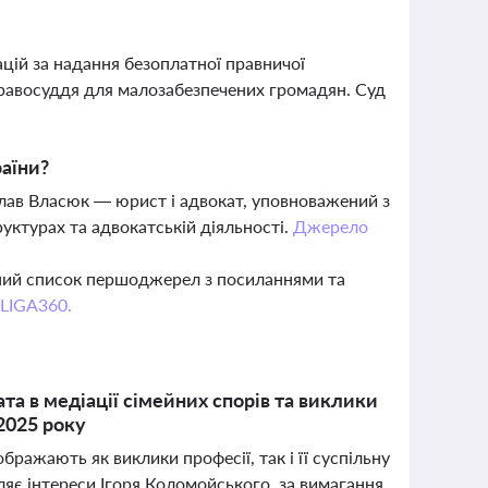
цій за надання безоплатної правничої
правосуддя для малозабезпечених громадян. Суд
раїни?
лав Власюк — юрист і адвокат, уповноважений з
руктурах та адвокатській діяльності.
Джерело
вний список першоджерел з посиланнями та
 LIGA360.
а в медіації сімейних спорів та виклики
 2025 року
ображають як виклики професії, так і її суспільну
яє інтереси Ігоря Коломойського, за вимагання