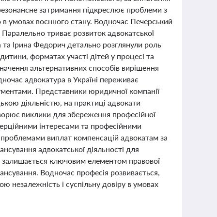
 резонансне затримання підкреслює проблеми з
о в умовах воєнного стану. Водночас Печерський
. Паралельно триває розвиток адвокатської
а та Ірина Федорич детально розглянули роль
дитини, форматах участі дітей у процесі та
значення альтернативних способів вирішення
дночас адвокатура в Україні переживає
рументами. Представники юридичної компанії
ькою діяльністю, на практиці адвокати
творює виклики для збереження професійної
мерційними інтересами та професійними
 з проблемами виплат компенсацій адвокатам за
ансування адвокатської діяльності для
ні залишається ключовим елементом правової
нансування. Водночас професія розвивається,
ою незалежність і суспільну довіру в умовах