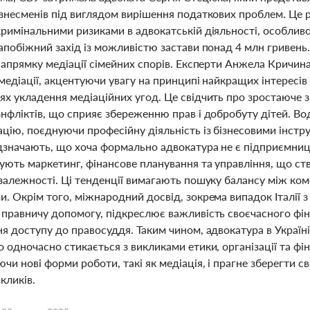
ізнесменів під виглядом вирішення податкових проблем. Це
кримінальними ризиками в адвокатській діяльності, особлив
апобіжний захід із можливістю застави понад 4 млн гривень
напрямку медіації сімейних спорів. Експерти Анжела Кричин
медіації, акцентуючи увагу на принципі найкращих інтересів 
ях укладення медіаційних угод. Це свідчить про зростаюче 
нфліктів, що сприяє збереженню прав і добробуту дітей. Во
цію, поєднуючи професійну діяльність із бізнесовими інст
дзначають, що хоча формально адвокатура не є підприємниц
ують маркетинг, фінансове планування та управління, що с
езалежності. Ці тенденції вимагають пошуку балансу між ко
и. Окрім того, міжнародний досвід, зокрема випадок Італії
 правничу допомогу, підкреслює важливість своєчасного фін
ня доступу до правосуддя. Таким чином, адвокатура в Украї
 одночасно стикається з викликами етики, організації та фі
и нові форми роботи, такі як медіація, і прагне зберегти св
кликів.