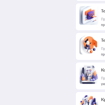
T
Пр
пр
T
Пр
пр
К
Пр
ух
К