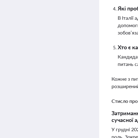
Які про
В Італії
допомоги
зобов’яз
Хто є к
Кандидат
питань с
Кожне з пи
розширений
Стисло про
Затриманн
сучасної 
У грудні 20
роль. Зокр