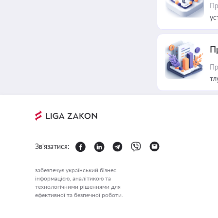
Пр
ус
П
Пр
тл
Зв'язатися:
забезпечує український бізнес
інформацією, аналітикою та
технологічними рішеннями для
ефективної та безпечної роботи.