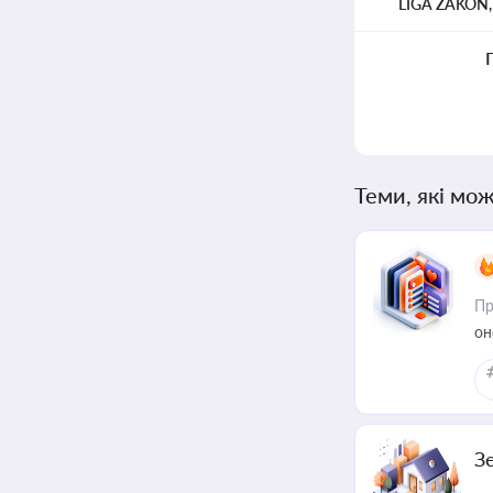
LIGA ZAKON
Теми, які мож
Пр
он
З