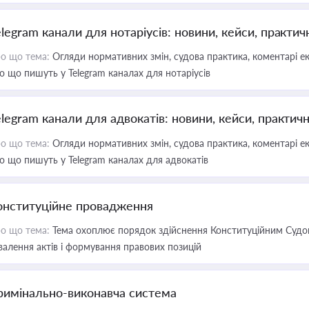
elegram канали для нотаріусів: новини, кейси, практич
о що тема:
Огляди нормативних змін, судова практика, коментарі екс
о що пишуть у Telegram каналах для нотаріусів
elegram канали для адвокатів: новини, кейси, практич
о що тема:
Огляди нормативних змін, судова практика, коментарі екс
о що пишуть у Telegram каналах для адвокатів
онституційне провадження
о що тема:
Тема охоплює порядок здійснення Конституційним Судом
валення актів і формування правових позицій
римінально-виконавча система