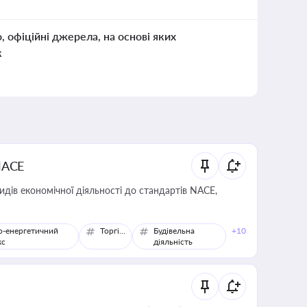
о, офіційні джерела, на основі яких
к
NACE
идів економічної діяльності до стандартів NACE,
о-енергетичний
Торгівля
Будівельна
+10
кс
діяльність