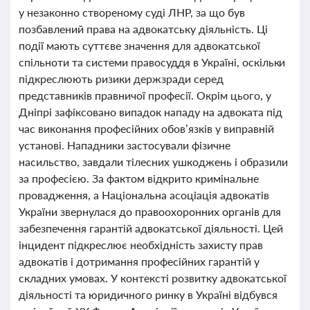
у незаконно створеному суді ЛНР, за що був
позбавлений права на адвокатську діяльність. Ці
події мають суттєве значення для адвокатської
спільноти та системи правосуддя в Україні, оскільки
підкреслюють ризики держзради серед
представників правничої професії. Окрім цього, у
Дніпрі зафіксовано випадок нападу на адвоката під
час виконання професійних обов’язків у виправній
установі. Нападники застосували фізичне
насильство, завдали тілесних ушкоджень і образили
за професією. За фактом відкрито кримінальне
провадження, а Національна асоціація адвокатів
України звернулася до правоохоронних органів для
забезпечення гарантій адвокатської діяльності. Цей
інцидент підкреслює необхідність захисту прав
адвокатів і дотримання професійних гарантій у
складних умовах. У контексті розвитку адвокатської
діяльності та юридичного ринку в Україні відбувся