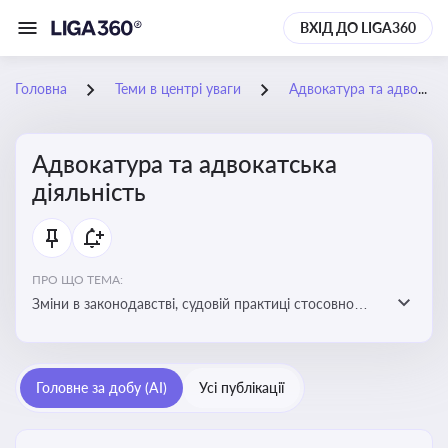
ВХІД ДО LIGA360
Головна
Теми в центрі уваги
Адвокатура та адвокатська діяльність
Адвокатура та адвокатська
діяльність
ПРО ЩО ТЕМА:
Зміни в законодавстві, судовій практиці стосовно
адвокатури. Новини, що стосуються прав адвокатів
та етики їхньої роботи
Головне за добу (AI)
Усі публікації