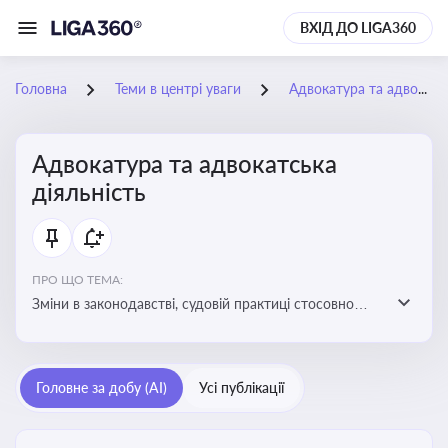
ВХІД ДО LIGA360
Головна
Теми в центрі уваги
Адвокатура та адвокатська діяльність
Адвокатура та адвокатська
діяльність
ПРО ЩО ТЕМА:
Зміни в законодавстві, судовій практиці стосовно
адвокатури. Новини, що стосуються прав адвокатів
та етики їхньої роботи
Головне за добу (AI)
Усі публікації