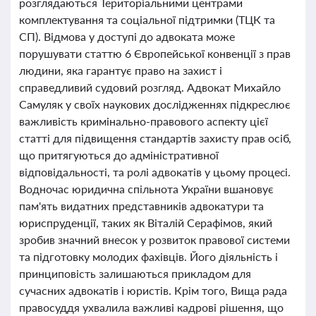
розглядаються Територіальними центрами
комплектування та соціальної підтримки (ТЦК та
СП). Відмова у доступі до адвоката може
порушувати статтю 6 Європейської конвенції з прав
людини, яка гарантує право на захист і
справедливий судовий розгляд. Адвокат Михайло
Самуляк у своїх наукових дослідженнях підкреслює
важливість кримінально-правового аспекту цієї
статті для підвищення стандартів захисту прав осіб,
що притягуються до адміністративної
відповідальності, та ролі адвокатів у цьому процесі.
Водночас юридична спільнота України вшановує
пам'ять видатних представників адвокатури та
юриспруденції, таких як Віталій Серафімов, який
зробив значний внесок у розвиток правової системи
та підготовку молодих фахівців. Його діяльність і
принциповість залишаються прикладом для
сучасних адвокатів і юристів. Крім того, Вища рада
правосуддя ухвалила важливі кадрові рішення, що