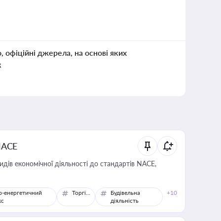
о, офіційні джерела, на основі яких
к
NACE
идів економічної діяльності до стандартів NACE,
о-енергетичний
Торгівля
Будівельна
+10
кс
діяльність