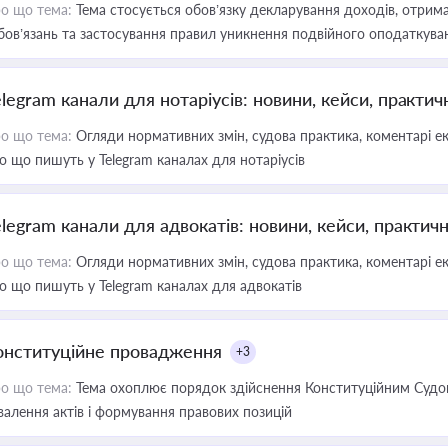
о що тема:
Тема стосується обов’язку декларування доходів, отрим
бов’язань та застосування правил уникнення подвійного оподаткува
elegram канали для нотаріусів: новини, кейси, практич
о що тема:
Огляди нормативних змін, судова практика, коментарі екс
о що пишуть у Telegram каналах для нотаріусів
elegram канали для адвокатів: новини, кейси, практич
о що тема:
Огляди нормативних змін, судова практика, коментарі екс
о що пишуть у Telegram каналах для адвокатів
онституційне провадження
+3
о що тема:
Тема охоплює порядок здійснення Конституційним Судом
валення актів і формування правових позицій