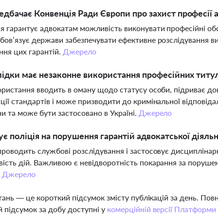
дбачає Конвенція Ради Європи про захист професії 
я гарантує адвокатам можливість виконувати професійні обов
бов’язує держави забезпечувати ефективне розслідування ви
ня цих гарантій.
Джерело
лідки має незаконне використання професійних титул
ористання вводить в оману щодо статусу особи, підриває дов
ції стандартів і може призводити до кримінальної відповіда
и та може бути застосовано в Україні.
Джерело
ує поліція на порушення гарантій адвокатської діяльн
проводить службові розслідування і застосовує дисциплінар
ість дій. Важливою є невідворотність покарання за порушенн
.
Джерело
тань — це короткий підсумок змісту публікацій за день. По
 підсумок за добу доступні у
комерційній версії Платформи