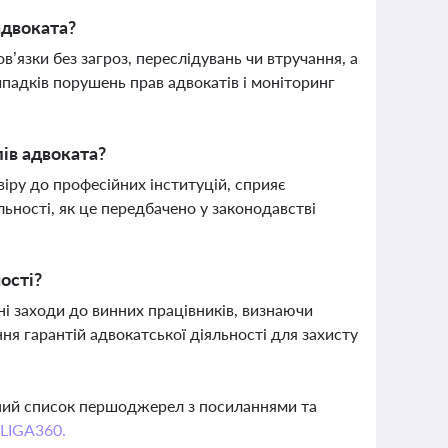
адвоката?
’язки без загроз, переслідувань чи втручання, а
падків порушень прав адвокатів і моніторинг
ів адвоката?
іру до професійних інституцій, сприяє
льності, як це передбачено у законодавстві
ості?
ні заходи до винних працівників, визнаючи
я гарантій адвокатської діяльності для захисту
вний список першоджерел з посиланнями та
 LIGA360.