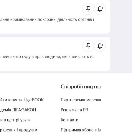
ння кримінальних покарань, діяльність органів і
опейського суду з прав людини, які впливають на
Співробітництво
айти юриста Liga:BOOK
Партнерська мережа
адемія ЛІГА:ЗАКОН
Реклама та PR
и в центрі уваги
Контакти
 рішення і продукти
Підтримка абонентів