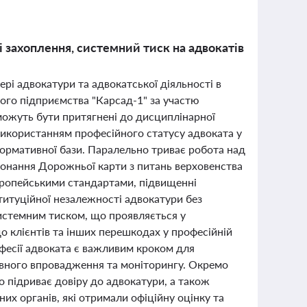
і захоплення, системний тиск на адвокатів
ері адвокатури та адвокатської діяльності в
ного підприємства "Карсад-1" за участю
 можуть бути притягнені до дисциплінарної
з використанням професійного статусу адвоката у
ормативної бази. Паралельно триває робота над
конання Дорожньої карти з питань верховенства
європейськими стандартами, підвищенні
ституційної незалежності адвокатури без
системним тиском, що проявляється у
о клієнтів та інших перешкодах у професійній
офесії адвоката є важливим кроком для
ивного впровадження та моніторингу. Окремо
 підриває довіру до адвокатури, а також
их органів, які отримали офіційну оцінку та