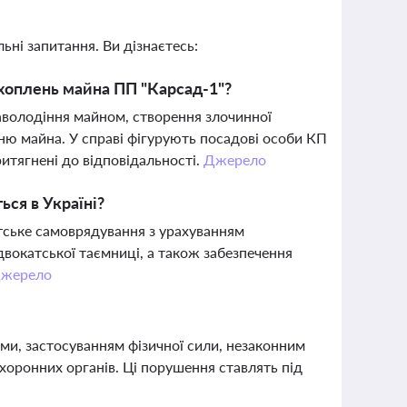
ьні запитання. Ви дізнаєтесь:
хоплень майна ПП "Карсад-1"?
аволодіння майном, створення злочинної
ню майна. У справі фігурують посадові особи КП
ритягнені до відповідальності.
Джерело
ся в Україні?
ське самоврядування з урахуванням
двокатської таємниці, а також забезпечення
жерело
ми, застосуванням фізичної сили, незаконним
охоронних органів. Ці порушення ставлять під