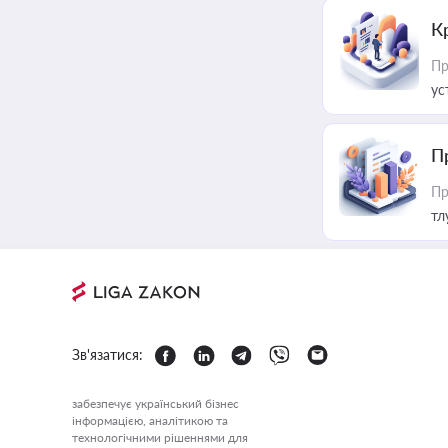
К
Пр
ус
П
Пр
тл
Зв'язатися:
забезпечує український бізнес
інформацією, аналітикою та
технологічними рішеннями для