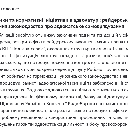
 головне:
ики та нормативні ініціативи в адвокатурі: рейдерськ
ння законодавства про адвокатське самоврядування
лікації висвітлюють низку важливих подій та тенденцій у сф
окрема, розкрито факти рейдерських захоплень майна приват
 КП "Полтава-сервіс", охоронних структур та адвокатів, які
ності. Ця ситуація ілюструє складність і ризики, пов’язані 
их схемах, що потребує посилення контролю та оновлення н
ням адвокатури, зокрема через підгрупу Робочої групи з ви
ент робиться на гармонізації українського законодавства з 
процедур, захисті адвокатської таємниці та забезпеченні ін
о втручання. Водночас адвокатська спільнота стикається з 
прав адвокатів, фізичному насильстві, блокуванні доступу д
. Підписання Україною Конвенції Ради Європи про захист пр
гарантій незалежності, але реальні зміни потребують ефект
 проблему незаконного використання професійних титулів, що
ушень гарантій адвокатської діяльності з боку правоохоронн