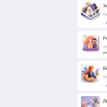
З
Пр
Р
Пр
ре
В
Пр
Д