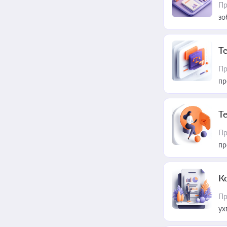
Пр
зо
T
Пр
пр
T
Пр
пр
К
Пр
ух