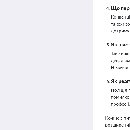
Що пере
Конвенці
також зо
дотриман
Які нас
Таке вик
девальва
Німеччин
Як реаг
Поліція 
помилков
професії
Кожне з пи
розширений