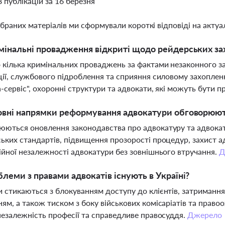
8 публікацій за 16 березня
ібраних матеріалів ми сформували короткі відповіді на актуал
мінальні провадження відкриті щодо рейдерських за
 кілька кримінальних проваджень за фактами незаконного з
ції, службового підроблення та сприяння силовому захоплен
-сервіс", охоронні структури та адвокати, які можуть бути п
овні напрямки реформування адвокатури обговорюють
ються оновлення законодавства про адвокатуру та адвокат
ьких стандартів, підвищення прозорості процедур, захист а
ійної незалежності адвокатури без зовнішнього втручання.
Д
блеми з правами адвокатів існують в Україні?
 стикаються з блокуванням доступу до клієнтів, затримання
ям, а також тиском з боку військових комісаріатів та право
незалежність професії та справедливе правосуддя.
Джерело