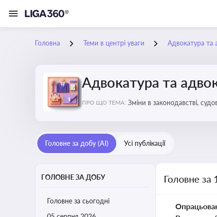
Головна
Теми в центрі уваги
Адвокатура та 
Адвокатура та адвок
Зміни в законодавстві, судо
ПРО ЩО ТЕМА:
Головне за добу (AI)
Усі публікації
ГОЛОВНЕ ЗА ДОБУ
Головне за 
Головне за сьогодні
Опрацьова
05 серпня 2026