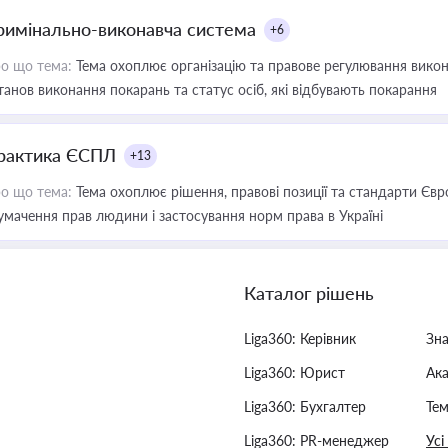
римінально-виконавча система
+6
о що тема:
Тема охоплює організацію та правове регулювання викона
танов виконання покарань та статус осіб, які відбувають покарання
рактика ЄСПЛ
+13
о що тема:
Тема охоплює рішення, правові позиції та стандарти Євр
умачення прав людини і застосування норм права в Україні
Каталог рішень
Liga360: Керівник
Зн
Liga360: Юрист
Ак
Liga360: Бухгалтер
Тем
Liga360: PR-менеджер
Усі