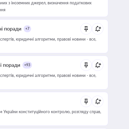
аних з іноземних джерел, визначення податкових
ння
ні поради
+7
пертів, юридичні алгоритми, правові новини - все,
ні поради
+93
пертів, юридичні алгоритми, правові новини - все,
 України конституційного контролю, розгляду справ,