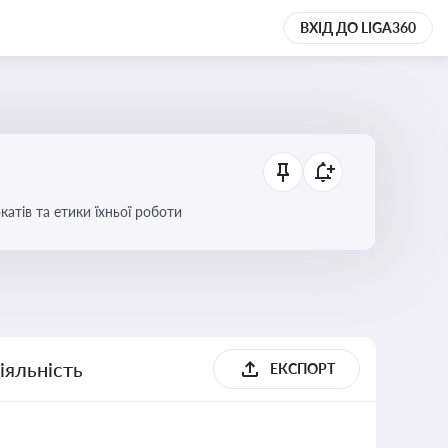
ВХІД ДО LIGA360
атів та етики їхньої роботи
іяльність
ЕКСПОРТ