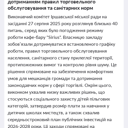
дотриманням правил торговельного
обслуговування та санітарних норм
Виконавчий комітет Іршавської міської ради на
засіданні 27 серпня 2025 року розглянув близько 40
питань, серед яких було погодження режиму
роботи кафе-бару "Sirius". Власницю закладу
зобов’язали дотримуватися встановленого графіку
роботи, правил торговельного обслуговування
населення, санітарного стану прилеглої території,
протипожежних вимог та контролю рівня шуму. Це
рішення спрямоване на забезпечення комфортних
умов для мешканців громади та дотримання
законодавчих норм у сфері торгівлі. Окрім цього,
виконком ухвалив низку важливих рішень, що
стосуються соціального захисту дітей пільгових
категорій, затвердив розмір плати за навчання у
дитячих школах мистецтв, а також схвалив
середньостроковий план публічних інвестицій на
2026-2028 роки. Ці заходи спрямовані на