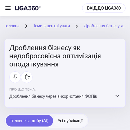
ВХІД ДО LIGA360
Головна
Теми в центрі уваги
Дроблення бізнесу як недобросовісна оптимізація оподаткування
Дроблення бізнесу як
недобросовісна оптимізація
оподаткування
ПРО ЩО ТЕМА:
Дроблення бізнесу через використання ФОПів
Головне за добу (AI)
Усі публікації