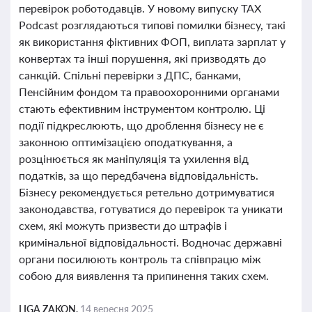
перевірок роботодавців. У новому випуску TAX
Podcast розглядаються типові помилки бізнесу, такі
як використання фіктивних ФОП, виплата зарплат у
конвертах та інші порушення, які призводять до
санкцій. Спільні перевірки з ДПС, банками,
Пенсійним фондом та правоохоронними органами
стають ефективним інструментом контролю. Ці
події підкреслюють, що дроблення бізнесу не є
законною оптимізацією оподаткування, а
розцінюється як маніпуляція та ухилення від
податків, за що передбачена відповідальність.
Бізнесу рекомендується ретельно дотримуватися
законодавства, готуватися до перевірок та уникати
схем, які можуть призвести до штрафів і
кримінальної відповідальності. Водночас державні
органи посилюють контроль та співпрацю між
собою для виявлення та припинення таких схем.
LIGA ZAKON,
14 вересня 2025