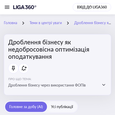
ВХІД ДО LIGA360
Головна
Теми в центрі уваги
Дроблення бізнесу як недобросовісна оптимізація оподаткування
Дроблення бізнесу як
недобросовісна оптимізація
оподаткування
ПРО ЩО ТЕМА:
Дроблення бізнесу через використання ФОПів
Головне за добу (AI)
Усі публікації