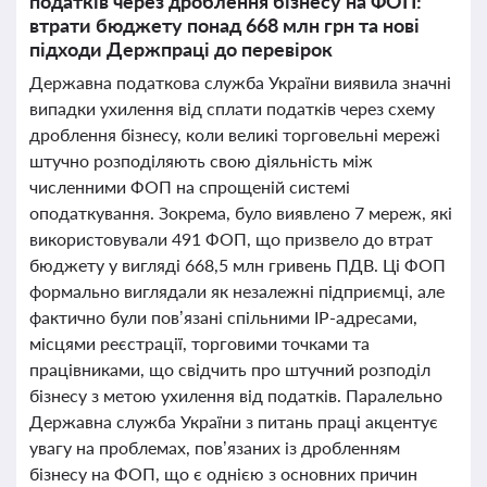
податків через дроблення бізнесу на ФОП:
втрати бюджету понад 668 млн грн та нові
підходи Держпраці до перевірок
Державна податкова служба України виявила значні
випадки ухилення від сплати податків через схему
дроблення бізнесу, коли великі торговельні мережі
штучно розподіляють свою діяльність між
численними ФОП на спрощеній системі
оподаткування. Зокрема, було виявлено 7 мереж, які
використовували 491 ФОП, що призвело до втрат
бюджету у вигляді 668,5 млн гривень ПДВ. Ці ФОП
формально виглядали як незалежні підприємці, але
фактично були пов’язані спільними IP-адресами,
місцями реєстрації, торговими точками та
працівниками, що свідчить про штучний розподіл
бізнесу з метою ухилення від податків. Паралельно
Державна служба України з питань праці акцентує
увагу на проблемах, пов’язаних із дробленням
бізнесу на ФОП, що є однією з основних причин