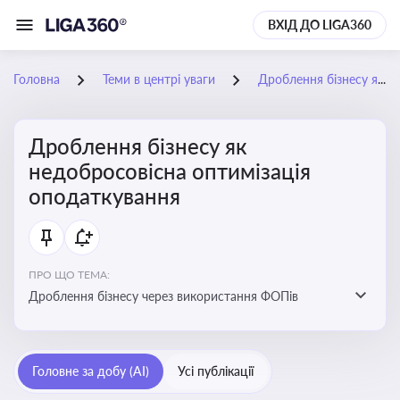
ВХІД ДО LIGA360
Головна
Теми в центрі уваги
Дроблення бізнесу як недобросовісна оптимізація оподаткування
Дроблення бізнесу як
недобросовісна оптимізація
оподаткування
ПРО ЩО ТЕМА:
Дроблення бізнесу через використання ФОПів
Головне за добу (AI)
Усі публікації