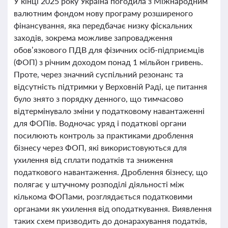
У кінці 2025 року Україна погодила з Міжнародним
валютним фондом нову програму розширеного
фінансування, яка передбачає низку фіскальних
заходів, зокрема можливе запровадження
обов’язкового ПДВ для фізичних осіб-підприємців
(ФОП) з річним доходом понад 1 мільйон гривень.
Проте, через значний суспільний резонанс та
відсутність підтримки у Верховній Раді, це питання
було знято з порядку денного, що тимчасово
відтермінувало зміни у податковому навантаженні
для ФОПів. Водночас уряд і податкові органи
посилюють контроль за практиками дроблення
бізнесу через ФОП, які використовуються для
ухилення від сплати податків та зниження
податкового навантаження. Дроблення бізнесу, що
полягає у штучному розподілі діяльності між
кількома ФОПами, розглядається податковими
органами як ухилення від оподаткування. Виявлення
таких схем призводить до донарахування податків,