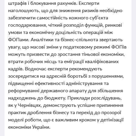
штрафів і блокування рахунків. Експерти
наголошують, що для зниження ризиків необхідно
забезпечити самостійність кожного суб’єкта
господарювання, чіткий розподіл функцій, ринкові
умови та економічну доцільність операцій між
ФОПами. Аналітики та бізнес-спільнота звертають
увагу, що масові зміни у податковому режимі ФОПів
можуть призвести до зростання тіньової економіки,
втрати робочих місць та еміграції кваліфікованих
кадрів. Водночас експерти рекомендують
зосередитися на адресній боротьбі з порушеннями,
підвищенні ефективності адміністрування та
реформуванні державного апарату для збільшення
надходжень до бюджету. Приклади розслідувань,
як у Чернівцях, демонструють успішне припинення
практик дроблення бізнесу та перехід до прозорої
моделі роботи, що є важливим кроком у детінізації
економіки України.