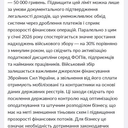
— 50 000 гривень. Підвищити цей ліміт можна лише
за умови документального підтвердження
легальності доходів, що унеможливлює обхід
системи через дроблення платежів і сприяє
прозорості фінансових операцій. Паралельно з цим
у січні 2026 року спостерігається значне зростання
надходжень військового збору — на 30% порівняно
з минулим роком, що свідчить про активізацію
податкової дисципліни серед ФОПів, підприємців
та найманих працівників. Військовий збір
залишається важливим джерелом фінансування
Збройних Сил України, а звільнення від його сплати
отримують мобілізовані та контрактники на основі
даних державних реєстрів. Ці заходи свідчать про
посилення державного контролю над оптимізацією
оподаткування та штучним розподілом бізнесу, що
має на меті зменшення тіньових схем і підвищення
прозорості фінансових потоків. Для бізнесу це
означає необхідність дотримання законодавчих