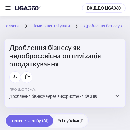
ВХІД ДО LIGA360
Головна
Теми в центрі уваги
Дроблення бізнесу як недобросовісна оптимізація оподаткування
Дроблення бізнесу як
недобросовісна оптимізація
оподаткування
ПРО ЩО ТЕМА:
Дроблення бізнесу через використання ФОПів
Головне за добу (AI)
Усі публікації