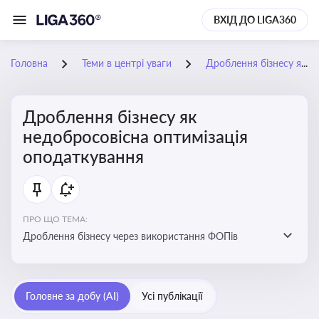
ВХІД ДО LIGA360
Головна
Теми в центрі уваги
Дроблення бізнесу як недобросовісна оптимізація оподаткування
Дроблення бізнесу як
недобросовісна оптимізація
оподаткування
ПРО ЩО ТЕМА:
Дроблення бізнесу через використання ФОПів
Головне за добу (AI)
Усі публікації