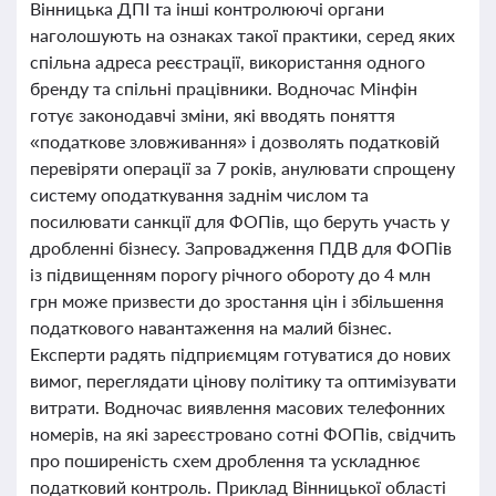
Вінницька ДПІ та інші контролюючі органи
наголошують на ознаках такої практики, серед яких
спільна адреса реєстрації, використання одного
бренду та спільні працівники. Водночас Мінфін
готує законодавчі зміни, які вводять поняття
«податкове зловживання» і дозволять податковій
перевіряти операції за 7 років, анулювати спрощену
систему оподаткування заднім числом та
посилювати санкції для ФОПів, що беруть участь у
дробленні бізнесу. Запровадження ПДВ для ФОПів
із підвищенням порогу річного обороту до 4 млн
грн може призвести до зростання цін і збільшення
податкового навантаження на малий бізнес.
Експерти радять підприємцям готуватися до нових
вимог, переглядати цінову політику та оптимізувати
витрати. Водночас виявлення масових телефонних
номерів, на які зареєстровано сотні ФОПів, свідчить
про поширеність схем дроблення та ускладнює
податковий контроль. Приклад Вінницької області