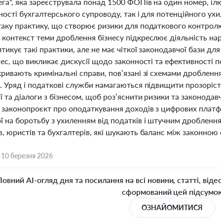
га", яка зареєструвала понад 1500 ФОПів на один номер, іл
ності бухгалтерського супроводу, так і для потенційного ухи
таку практику, що створює ризики для податкового контролю
 контекст теми дроблення бізнесу підкреслює діяльність на
тикує такі практики, але не має чіткої законодавчої бази для
нес, що викликає дискусії щодо законності та ефективності 
ривають кримінальні справи, пов’язані зі схемами дробленн
. Уряд і податкові служби намагаються підвищити прозоріст
ї та діалоги з бізнесом, щоб роз’яснити ризики та законода
 законопроєкт про оподаткування доходів з цифрових плат
ї на боротьбу з ухиленням від податків і штучним дробленн
, юристів та бухгалтерів, які шукають баланс між законною
,
10 березня 2026
Повний AI-огляд дня та посилання на всі новини, статті, віде
сформований цей підсумо
ОЗНАЙОМИТИСЯ