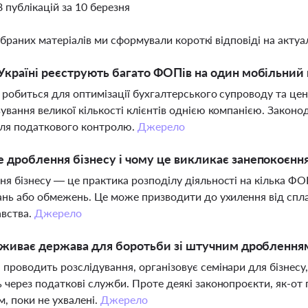
8 публікацій за 10 березня
ібраних матеріалів ми сформували короткі відповіді на актуал
Україні реєструють багато ФОПів на один мобільний
 робиться для оптимізації бухгалтерського супроводу та цен
ування великої кількості клієнтів однією компанією. Закон
для податкового контролю.
Джерело
 дроблення бізнесу і чому це викликає занепокоєнн
я бізнесу — це практика розподілу діяльності на кілька ФО
ань або обмежень. Це може призводити до ухилення від спл
авства.
Джерело
 вживає держава для боротьби зі штучним дроблення
проводить розслідування, організовує семінари для бізнесу,
 через податкові служби. Проте деякі законопроєкти, як-от
, поки не ухвалені.
Джерело