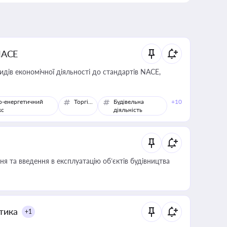
NACE
идів економічної діяльності до стандартів NACE,
о-енергетичний
Торгівля
Будівельна
+10
кс
діяльність
я та введення в експлуатацію об’єктів будівництва
итика
+1