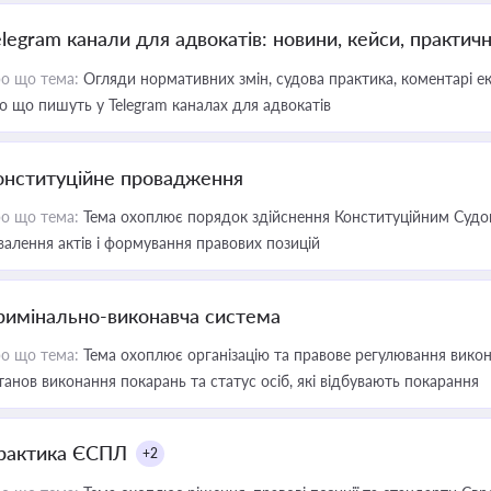
elegram канали для адвокатів: новини, кейси, практич
о що тема:
Огляди нормативних змін, судова практика, коментарі екс
о що пишуть у Telegram каналах для адвокатів
онституційне провадження
о що тема:
Тема охоплює порядок здійснення Конституційним Судом
валення актів і формування правових позицій
римінально-виконавча система
о що тема:
Тема охоплює організацію та правове регулювання викона
танов виконання покарань та статус осіб, які відбувають покарання
рактика ЄСПЛ
+2