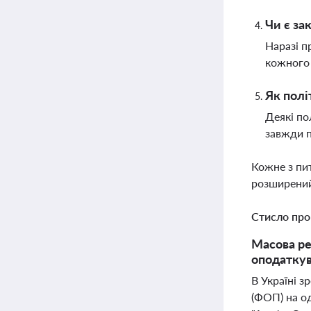
Чи є за
Наразі п
кожного
Як полі
Деякі по
завжди п
Кожне з пи
розширений
Стисло про
Масова ре
оподаткува
В Україні з
(ФОП) на од