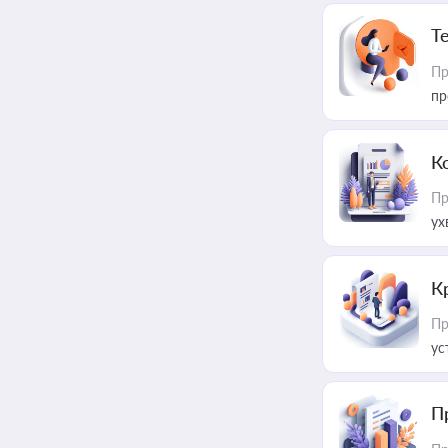
T
Пр
пр
К
Пр
ух
К
Пр
ус
П