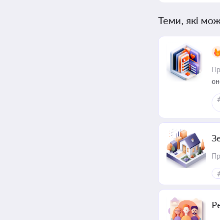
Теми, які мож
Пр
он
З
Пр
Р