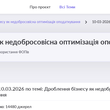
Про проєкт
Всі Теми
есу як недобросовісна оптимізація оподаткування
10-03-202
к недобросовісна оптимізація о
икористання ФОПів
10.03.2026 по темі: Дроблення бізнесу як недоб
ння
но:
14480 джерел