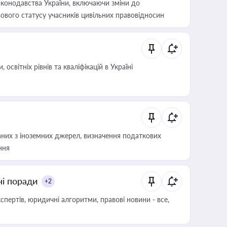
конодавства України, включаючи зміни до
ового статусу учасників цивільних правовідносин
світніх рівнів та кваліфікацій в Україні
аних з іноземних джерел, визначення податкових
ння
ні поради
+2
пертів, юридичні алгоритми, правові новини - все,