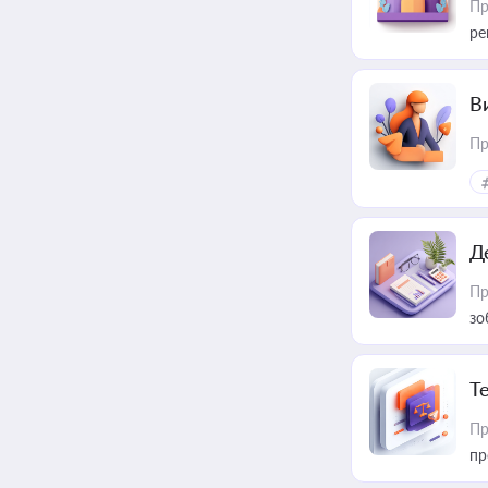
Пр
ре
В
Пр
Д
Пр
зо
T
Пр
пр