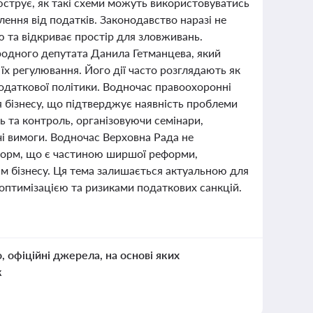
юструє, як такі схеми можуть використовуватись
лення від податків. Законодавство наразі не
 та відкриває простір для зловживань.
родного депутата Данила Гетманцева, який
 їх регулювання. Його дії часто розглядають як
податкової політики. Водночас правоохоронні
я бізнесу, що підтверджує наявність проблеми
ь та контроль, організовуючи семінари,
вчі вимоги. Водночас Верховна Рада не
форм, що є частиною ширшої реформи,
ям бізнесу. Ця тема залишається актуальною для
 оптимізацією та ризиками податкових санкцій.
о, офіційні джерела, на основі яких
к