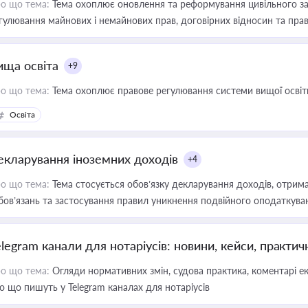
о що тема:
Тема охоплює оновлення та реформування цивільного за
гулювання майнових і немайнових прав, договірних відносин та прав
ища освіта
+9
о що тема:
Тема охоплює правове регулювання системи вищої освіти, о
Освіта
екларування іноземних доходів
+4
о що тема:
Тема стосується обов’язку декларування доходів, отрим
бов’язань та застосування правил уникнення подвійного оподаткува
elegram канали для нотаріусів: новини, кейси, практич
о що тема:
Огляди нормативних змін, судова практика, коментарі екс
о що пишуть у Telegram каналах для нотаріусів