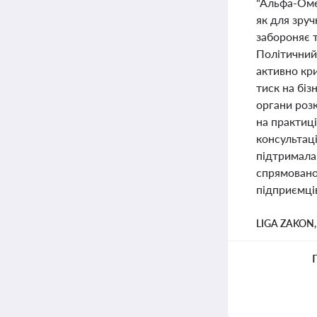
"Альфа-Оме
як для зруч
забороняє 
Політичний
активно кри
тиск на біз
органи розк
на практиці
консультаці
підтримала
спрямовано
підприємців
LIGA ZAKON