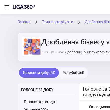
Головна
Теми в центрі уваги
Дроблення бізн
Дроблення бізнесу я
Дроблення бізнесу через в
ПРО ЩО ТЕМА:
Головне за добу (AI)
Усі публікації
Головне за 
ГОЛОВНЕ ЗА ДОБУ
оподаткува
Головне за сьогодні
Опрацьова
04 серпня 2026