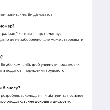
ьні запитання. Ви дізнаєтесь:
 номер?
тралізації контактів, що полегшує
одавчо це не заборонено, але може створювати
я?
Пів або компаній, щоб уникнути податкових
ати податків і порушення трудового
м бізнесу?
 розробляє законодавчі ініціативи та посилює
 про оподаткування доходів з цифрових