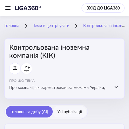
ВХІД ДО LIGA360
Головна
Теми в центрі уваги
Контрольована іноземна компанія (КІК)
Контрольована іноземна
компанія (КІК)
ПРО ЩО ТЕМА:
Про компанії, які зареєстровані за межами України,
але знаходяться під контролем українських
резидентів. КІК повинні звітувати перед податковими
органами України щодо своїх доходів і витрат
Головне за добу (AI)
Усі публікації