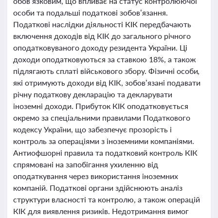
обов’язковим, що впливає на статус контролюючої
особи та подальші податкові зобов’язання.
Податкові наслідки діяльності КІК передбачають
включення доходів від КІК до загального річного
оподатковуваного доходу резидента України. Ці
доходи оподатковуються за ставкою 18%, а також
підлягають сплаті військового збору. Фізичні особи,
які отримують доходи від КІК, зобов’язані подавати
річну податкову декларацію та декларувати
іноземні доходи. Прибуток КІК оподатковується
окремо за спеціальними правилами Податкового
кодексу України, що забезпечує прозорість і
контроль за операціями з іноземними компаніями.
Антиофшорні правила та податковий контроль КІК
спрямовані на запобігання ухиленню від
оподаткування через використання іноземних
компаній. Податкові органи здійснюють аналіз
структури власності та контролю, а також операцій
КІК для виявлення ризиків. Недотримання вимог