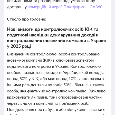
посиланнями та розширений підсумок за добу
доступні у
комерційній версії Платформи LIGA360.
Стисло про головне:
Нові вимоги до контролюючих осіб КІК та
податкові наслідки декларування доходів
контрольованих іноземних компаній в Україні
у 2025 році
Визначення контролюючої особи контрольованої
іноземної компанії (КІК) є ключовим аспектом
податкового контролю в Україні. Контролюючою
особою визнається резидент України, який володіє
понад 50% у КІК, або має понад 10%, якщо разом з
іншими резидентами володіє 50% і більше, а також
особа, яка фактично контролює компанію. Важливо
враховувати як прямі, так і опосередковані частки
через ланцюги компаній та пов’язаних осіб.
Повідомлення про набуття або відчуження частки є