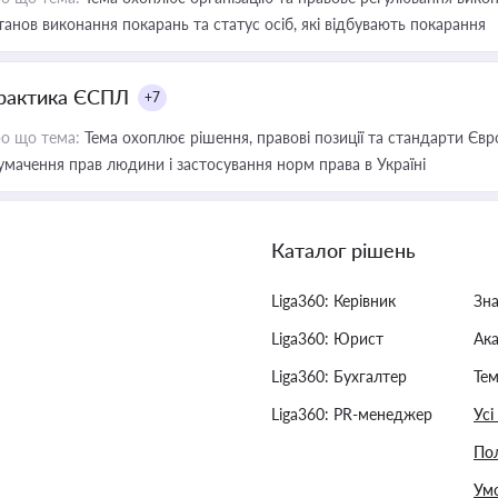
танов виконання покарань та статус осіб, які відбувають покарання
рактика ЄСПЛ
+7
о що тема:
Тема охоплює рішення, правові позиції та стандарти Євр
умачення прав людини і застосування норм права в Україні
Каталог рішень
Liga360: Керівник
Зн
Liga360: Юрист
Ак
Liga360: Бухгалтер
Тем
Liga360: PR-менеджер
Усі
Пол
Умо