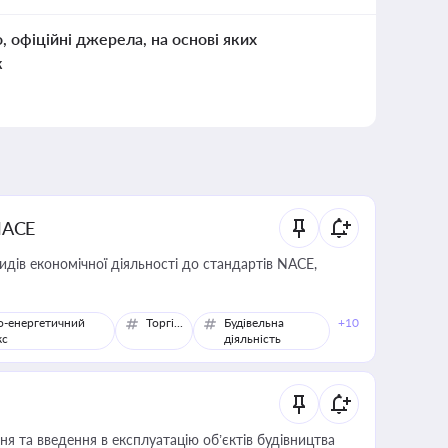
о, офіційні джерела, на основі яких
к
NACE
идів економічної діяльності до стандартів NACE,
о-енергетичний
Торгівля
Будівельна
+10
кс
діяльність
я та введення в експлуатацію об’єктів будівництва