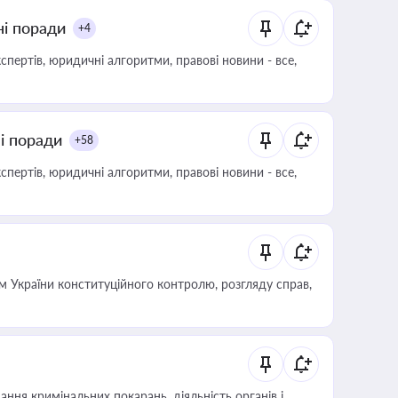
ні поради
+4
пертів, юридичні алгоритми, правові новини - все,
ні поради
+58
пертів, юридичні алгоритми, правові новини - все,
 України конституційного контролю, розгляду справ,
ння кримінальних покарань, діяльність органів і