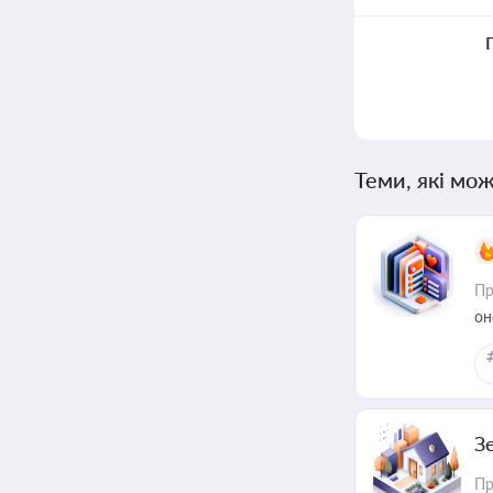
Теми, які мож
Пр
он
З
Пр