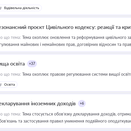
Будівельна діяльність
езонансний проєкт Цивільного кодексу: реакції та кр
о що тема:
Тема охоплює оновлення та реформування цивільного за
гулювання майнових і немайнових прав, договірних відносин та прав
ища освіта
+37
о що тема:
Тема охоплює правове регулювання системи вищої освіти, о
Освіта
екларування іноземних доходів
+6
о що тема:
Тема стосується обов’язку декларування доходів, отрим
бов’язань та застосування правил уникнення подвійного оподаткува