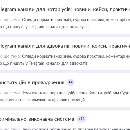
elegram канали для нотаріусів: новини, кейси, практич
о що тема:
Огляди нормативних змін, судова практика, коментарі екс
о що пишуть у Telegram каналах для нотаріусів
elegram канали для адвокатів: новини, кейси, практич
о що тема:
Огляди нормативних змін, судова практика, коментарі екс
о що пишуть у Telegram каналах для адвокатів
онституційне провадження
+4
о що тема:
Тема охоплює порядок здійснення Конституційним Судом
валення актів і формування правових позицій
римінально-виконавча система
+12
о що тема:
Тема охоплює організацію та правове регулювання викона