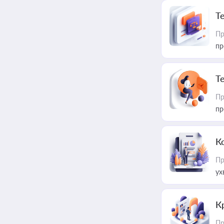
T
Пр
пр
T
Пр
пр
К
Пр
ух
К
Пр