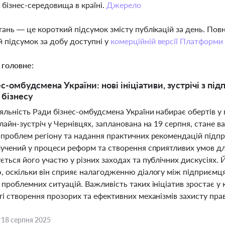
 бізнес-середовища в країні.
Джерело
тань — це короткий підсумок змісту публікацій за день. По
 підсумок за добу доступні у
комерційній версії Платформи
 головне:
ес-омбудсмена України: нові ініціативи, зустрічі з п
 бізнесу
яльність Ради бізнес-омбудсмена України набирає обертів у
флайн-зустріч у Чернівцях, запланована на 19 серпня, стан
 проблем регіону та надання практичних рекомендацій підп
лучений у процеси реформ та створення сприятливих умов для
ться його участю у різних заходах та публічних дискусіях. 
, оскільки він сприяє налагодженню діалогу між підприємця
проблемних ситуацій. Важливість таких ініціатив зростає у 
і створення прозорих та ефективних механізмів захисту прав
,
18 серпня 2025