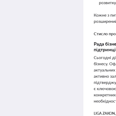
розвитку
Кожне з пи
розширений
Стисло про
Рада бізн
підтримці
Сьогодні ді
бізнесу. О
актуальних
активно за
підтверджує
є ключовою
конкретних 
необхідност
LIGA ZAKON