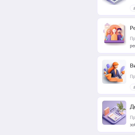
Р
Пр
ре
В
Пр
Д
Пр
зо