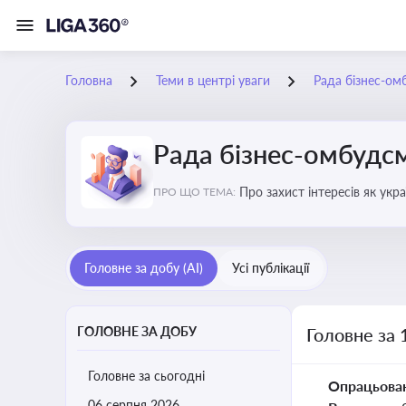
Головна
Теми в центрі уваги
Рада бізнес-ом
Рада бізнес-омбудс
Про захист інтересів як укр
ПРО ЩО ТЕМА:
практики
Головне за добу (AI)
Усі публікації
ГОЛОВНЕ ЗА ДОБУ
Головне за 
Головне за сьогодні
Опрацьова
06 серпня 2026