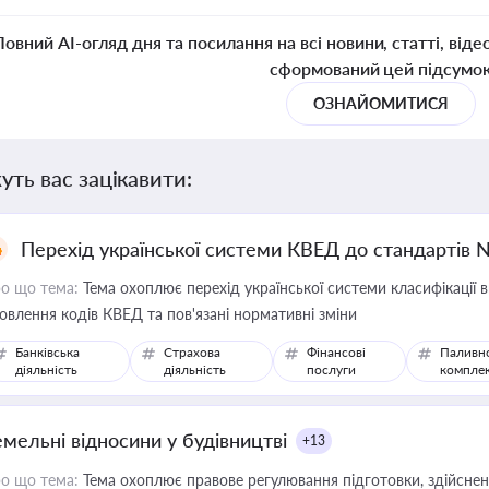
Повний AI-огляд дня та посилання на всі новини, статті, віде
сформований цей підсумо
ОЗНАЙОМИТИСЯ
уть вас зацікавити:
Перехід української системи КВЕД до стандартів 
о що тема:
Тема охоплює перехід української системи класифікації в
овлення кодів КВЕД та пов'язані нормативні зміни
Банківська
Страхова
Фінансові
Паливн
діяльність
діяльність
послуги
компле
емельні відносини у будівництві
+13
о що тема:
Тема охоплює правове регулювання підготовки, здійсненн