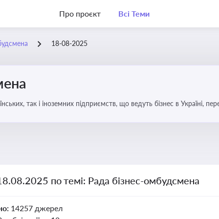
Про проєкт
Всі Теми
будсмена
18-08-2025
мена
аїнських, так і іноземних підприємств, що ведуть бізнес в Україні, пе
18.08.2025 по темі: Рада бізнес-омбудсмена
но:
14257 джерел