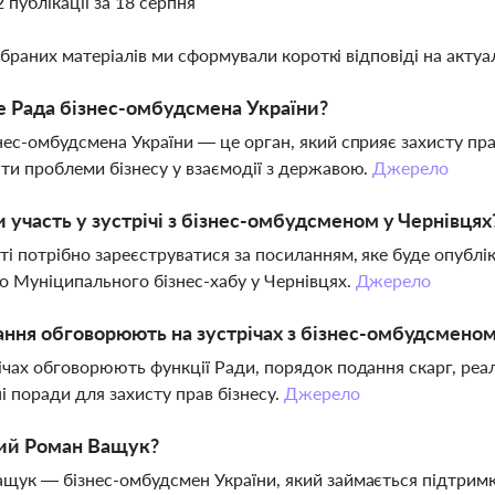
2 публікації за 18 серпня
ібраних матеріалів ми сформували короткі відповіді на актуал
 Рада бізнес-омбудсмена України?
нес-омбудсмена України — це орган, який сприяє захисту пра
ти проблеми бізнесу у взаємодії з державою.
Джерело
и участь у зустрічі з бізнес-омбудсменом у Чернівцях
ті потрібно зареєструватися за посиланням, яке буде опублік
о Муніципального бізнес-хабу у Чернівцях.
Джерело
ання обговорюють на зустрічах з бізнес-омбудсмено
ічах обговорюють функції Ради, порядок подання скарг, реал
і поради для захисту прав бізнесу.
Джерело
кий Роман Ващук?
щук — бізнес-омбудсмен України, який займається підтримко