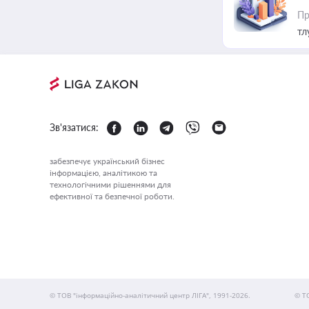
Пр
тл
Зв'язатися:
забезпечує український бізнес
інформацією, аналітикою та
технологічними рішеннями для
ефективної та безпечної роботи.
© ТОВ "інформаційно-аналітичний центр ЛІГА", 1991-2026.
© Т