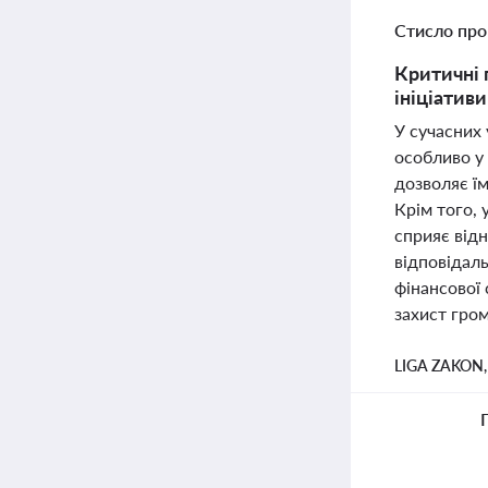
Стисло про
Критичні 
ініціативи
У сучасних
особливо у
дозволяє ї
Крім того,
сприяє від
відповідал
фінансової 
захист гром
LIGA ZAKON