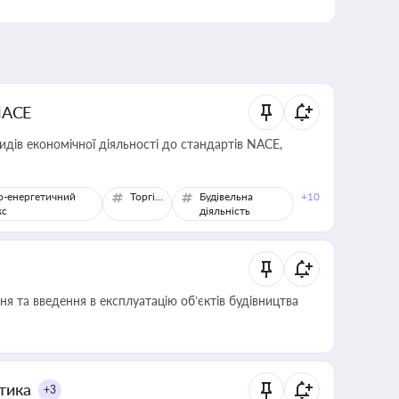
NACE
идів економічної діяльності до стандартів NACE,
о-енергетичний
Торгівля
Будівельна
+10
кс
діяльність
я та введення в експлуатацію об’єктів будівництва
итика
+3