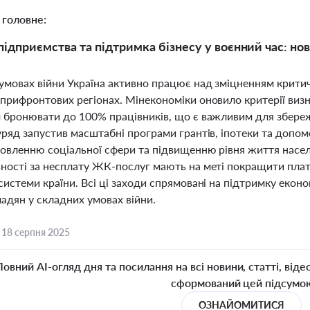
 головне:
підприємства та підтримка бізнесу у воєнний час: нов
 умовах війни Україна активно працює над зміцненням критич
 прифронтових регіонах. Мінекономіки оновило критерії ви
м бронювати до 100% працівників, що є важливим для збереж
 уряд запустив масштабні програми грантів, іпотеки та допо
новленню соціальної сфери та підвищенню рівня життя насел
ьності за несплату ЖК-послуг мають на меті покращити плат
системи країни. Всі ці заходи спрямовані на підтримку екон
адян у складних умовах війни.
,
18 серпня 2025
Повний AI-огляд дня та посилання на всі новини, статті, віде
сформований цей підсумо
ОЗНАЙОМИТИСЯ