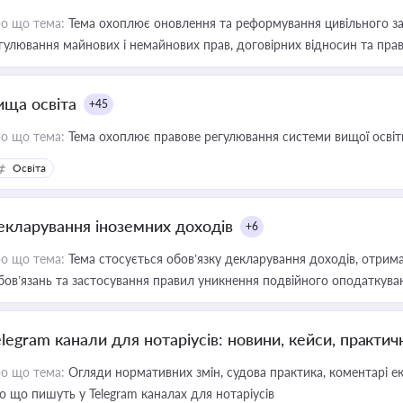
о що тема:
Тема охоплює оновлення та реформування цивільного за
гулювання майнових і немайнових прав, договірних відносин та прав
ища освіта
+45
о що тема:
Тема охоплює правове регулювання системи вищої освіти, о
Освіта
екларування іноземних доходів
+6
о що тема:
Тема стосується обов’язку декларування доходів, отрим
бов’язань та застосування правил уникнення подвійного оподаткува
elegram канали для нотаріусів: новини, кейси, практич
о що тема:
Огляди нормативних змін, судова практика, коментарі екс
о що пишуть у Telegram каналах для нотаріусів