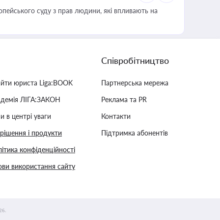
опейського суду з прав людини, які впливають на
Співробітництво
айти юриста Liga:BOOK
Партнерська мережа
адемія ЛІГА:ЗАКОН
Реклама та PR
и в центрі уваги
Контакти
 рішення і продукти
Підтримка абонентів
ітика конфіденційності
ви використання сайту
26.