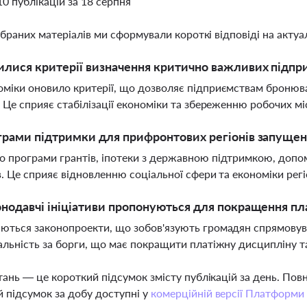
10 публікацій за 18 серпня
ібраних матеріалів ми сформували короткі відповіді на актуал
илися критерії визначення критично важливих підпри
міки оновило критерії, що дозволяє підприємствам бронюв
. Це сприяє стабілізації економіки та збереженню робочих мі
грами підтримки для прифронтових регіонів запуще
 програми грантів, іпотеки з державною підтримкою, допо
в. Це сприяє відновленню соціальної сфери та економіки регі
онодавчі ініціативи пропонуються для покращення п
ються законопроекти, що зобов'язують громадян спрямовув
альність за борги, що має покращити платіжну дисципліну та
тань — це короткий підсумок змісту публікацій за день. По
 підсумок за добу доступні у
комерційній версії Платформи