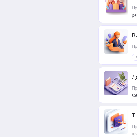
Пр
ре
В
Пр
Д
Пр
зо
T
Пр
пр