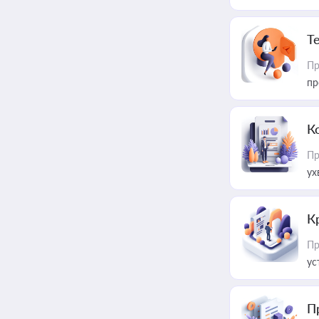
T
Пр
пр
К
Пр
ух
К
Пр
ус
П