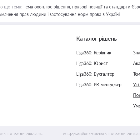
о що тема:
Тема охоплює рішення, правові позиції та стандарти Євр
умачення прав людини і застосування норм права в Україні
Каталог рішень
Liga360: Керівник
Зн
Liga360: Юрист
Ак
Liga360: Бухгалтер
Тем
Liga360: PR-менеджер
Усі
Пол
Умо
ОВ "ЛІГА ЗАКОН", 2007-2026.
© Інформаційне агентство "ЛІГА:ЗАКОН", 2010-20