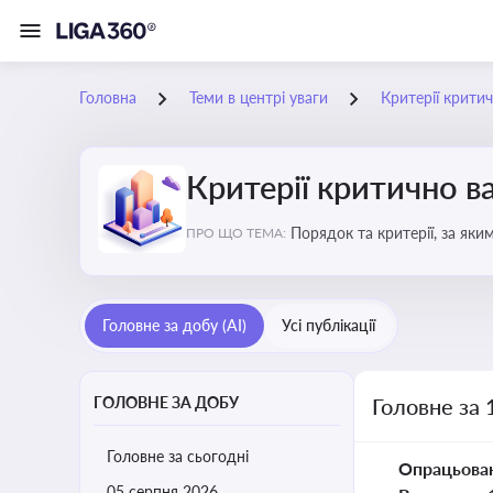
Головна
Теми в центрі уваги
Критерії крити
Критерії критично 
Порядок та критерії, за як
ПРО ЩО ТЕМА:
Головне за добу (AI)
Усі публікації
ГОЛОВНЕ ЗА ДОБУ
Головне за 
Головне за сьогодні
Опрацьова
05 серпня 2026