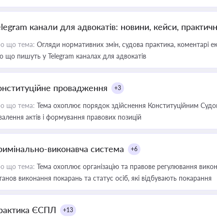
elegram канали для адвокатів: новини, кейси, практич
о що тема:
Огляди нормативних змін, судова практика, коментарі екс
о що пишуть у Telegram каналах для адвокатів
онституційне провадження
+3
о що тема:
Тема охоплює порядок здійснення Конституційним Судом
валення актів і формування правових позицій
римінально-виконавча система
+6
о що тема:
Тема охоплює організацію та правове регулювання викона
танов виконання покарань та статус осіб, які відбувають покарання
рактика ЄСПЛ
+13