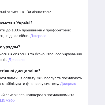
ьні запитання. Ви дізнаєтесь:
ємств в Україні?
ати до 100% працівників у прифронтових
сць під час війни.
Джерело
но урядом?
моги на опалення та безкоштовного харчування
онів.
Джерело
латіжної дисципліни?
ати пільги на оплату ЖК-послуг та посилюють
 стабілізувати фінансову систему.
Джерело
вний список першоджерел з посиланнями та
 LIGA360.