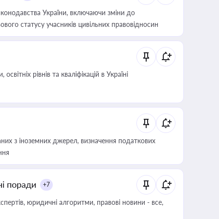
конодавства України, включаючи зміни до
ового статусу учасників цивільних правовідносин
світніх рівнів та кваліфікацій в Україні
аних з іноземних джерел, визначення податкових
ння
ні поради
+7
пертів, юридичні алгоритми, правові новини - все,