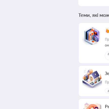
Теми, які мож
Пр
он
З
Пр
Р