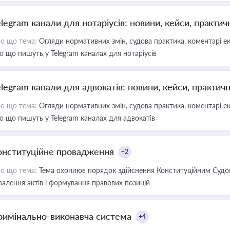
elegram канали для нотаріусів: новини, кейси, практич
о що тема:
Огляди нормативних змін, судова практика, коментарі екс
о що пишуть у Telegram каналах для нотаріусів
elegram канали для адвокатів: новини, кейси, практич
о що тема:
Огляди нормативних змін, судова практика, коментарі екс
о що пишуть у Telegram каналах для адвокатів
онституційне провадження
+2
о що тема:
Тема охоплює порядок здійснення Конституційним Судом
валення актів і формування правових позицій
римінально-виконавча система
+4