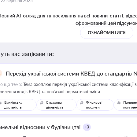
,
22 вересня 2025
Повний AI-огляд дня та посилання на всі новини, статті, віде
сформований цей підсумо
ОЗНАЙОМИТИСЯ
уть вас зацікавити:
Перехід української системи КВЕД до стандартів 
о що тема:
Тема охоплює перехід української системи класифікації в
овлення кодів КВЕД та пов'язані нормативні зміни
Банківська
Страхова
Фінансові
Паливн
діяльність
діяльність
послуги
компле
емельні відносини у будівництві
+3