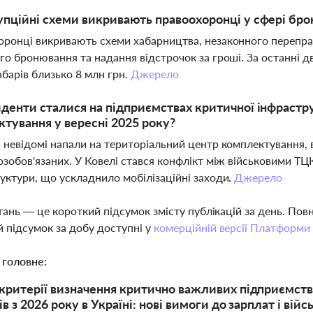
упційні схеми викривають правоохоронці у сфері бро
ронці викривають схеми хабарництва, незаконного переправ
го бронювання та надання відстрочок за гроші. За останні д
барів близько 8 млн грн.
Джерело
иденти сталися на підприємствах критичної інфрастр
тування у вересні 2025 року?
 невідомі напали на територіальний центр комплектування, 
озобов'язаних. У Ковелі стався конфлікт між військовими Т
уктури, що ускладнило мобілізаційні заходи.
Джерело
тань — це короткий підсумок змісту публікацій за день. По
 підсумок за добу доступні у
комерційній версії Платформи
 головне:
критерії визначення критично важливих підприємств
в з 2026 року в Україні: нові вимоги до зарплат і вій