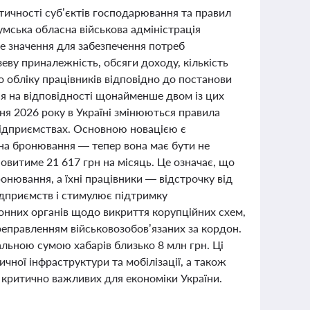
тичності суб’єктів господарювання та правил
мська обласна військова адміністрація
ве значення для забезпечення потреб
еву приналежність, обсяги доходу, кількість
го обліку працівників відповідно до постанови
я на відповідності щонайменше двом із цих
ічня 2026 року в Україні змінюються правила
підприємствах. Основною новацією є
 на бронювання — тепер вона має бути не
витиме 21 617 грн на місяць. Це означає, що
ронювання, а їхні працівники — відстрочку від
підприємств і стимулює підтримку
онних органів щодо викриття корупційних схем,
ереправленням військовозобов’язаних за кордон.
гальною сумою хабарів близько 8 млн грн. Ці
чної інфраструктури та мобілізації, а також
 критично важливих для економіки України.