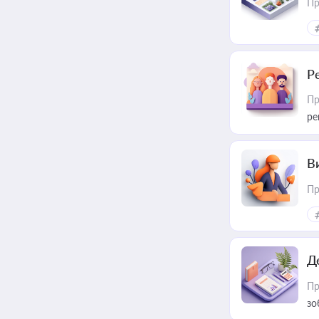
Пр
Р
Пр
ре
В
Пр
Д
Пр
зо