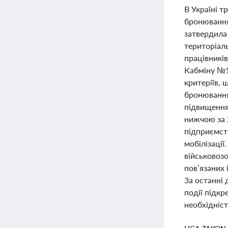
В Україні 
бронювання
затвердила 
територіаль
працівників
Кабміну №1
критеріїв, 
бронювання
підвищення
нижчою за 
підприємств
мобілізації
військовоз
пов’язаних 
За останні 
події підкр
необхідніс