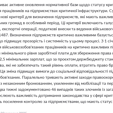
триває активне оновлення нормативної бази щодо статусу кри
 працівників на підприємствах критичної інфраструктури. Су
нові критерії для визначення підприємств, які мають важли
них громад в особливий період. Ці критерії включають галуз
, експортні операції, податкові внески та ведення військово
487. Визначення підприємств критично важливими базуєтьс
що підвищує прозорість і системність у цьому процесі. З 1 с
 військовозобов'язаних працівників на критично важливих 
 мінімального рівня заробітної плати для збереження права
2,5 мінімальних зарплат, що за проєктом держбюджету стано
а, які не забезпечать такий рівень оплати, втратять право б
. Ця зміна підвищує вимоги до соціальної відповідальності 
обов'язаних. Паралельно тривають активні заходи правоохор
із незаконним бронюванням, ухиленням від мобілізації та п
два тижні задокументовано 46 випадків таких злочинів із за
еслюють важливість дотримання законодавства у сфері крити
ть посилення контролю за підприємствами, що мають статус