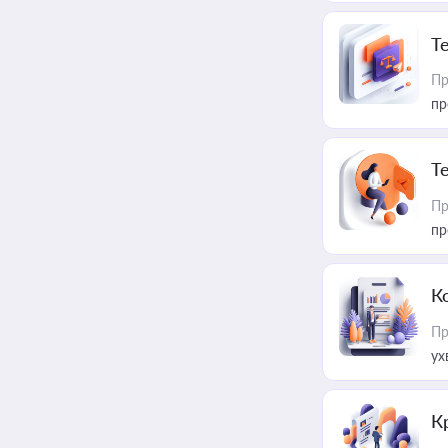
T
Пр
пр
T
Пр
пр
К
Пр
ух
К