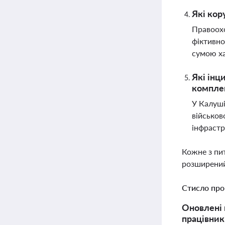
Які кор
Правоохо
фіктивно
сумою ха
Які інц
комплек
У Калуші
військов
інфрастр
Кожне з пи
розширений
Стисло про
Оновлені 
працівникі