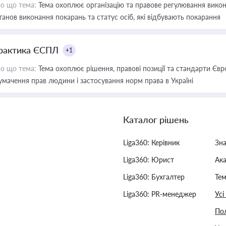
о що тема:
Тема охоплює організацію та правове регулювання викона
танов виконання покарань та статус осіб, які відбувають покарання
рактика ЄСПЛ
+1
о що тема:
Тема охоплює рішення, правові позиції та стандарти Євр
умачення прав людини і застосування норм права в Україні
Каталог рішень
Liga360: Керівник
Зн
Liga360: Юрист
Ак
Liga360: Бухгалтер
Тем
Liga360: PR-менеджер
Усі
Пол