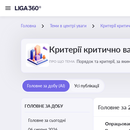
Головна
Теми в центрі уваги
Критерії крити
Критерії критично 
Порядок та критерії, за як
ПРО ЩО ТЕМА:
Головне за добу (AI)
Усі публікації
ГОЛОВНЕ ЗА ДОБУ
Головне за 
Головне за сьогодні
Опрацьова
06 серпня 2026