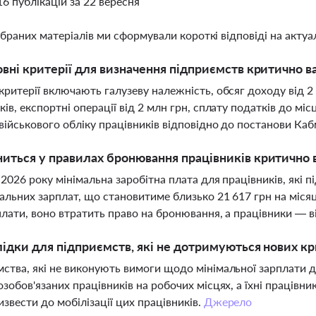
16 публікацій за 22 вересня
ібраних матеріалів ми сформували короткі відповіді на актуал
овні критерії для визначення підприємств критично 
критерії включають галузеву належність, обсяг доходу від 2 
ків, експортні операції від 2 млн грн, сплату податків до м
військового обліку працівників відповідно до постанови Ка
иться у правилах бронювання працівників критично 
я 2026 року мінімальна заробітна плата для працівників, як
мальних зарплат, що становитиме близько 21 617 грн на міс
плати, воно втратить право на бронювання, а працівники — ві
лідки для підприємств, які не дотримуються нових к
ства, які не виконують вимоги щодо мінімальної зарплати 
озобов'язаних працівників на робочих місцях, а їхні працівни
звести до мобілізації цих працівників.
Джерело