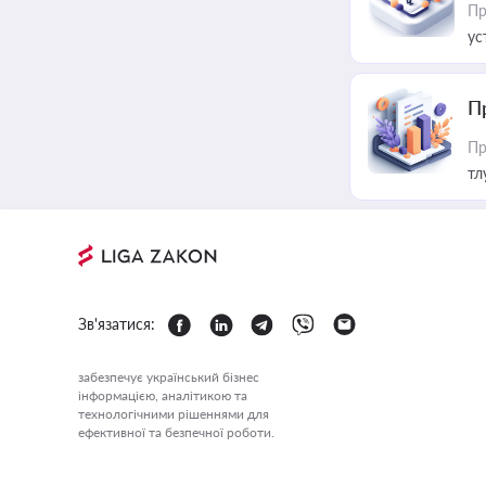
Пр
ус
П
Пр
тл
Зв'язатися:
забезпечує український бізнес
інформацією, аналітикою та
технологічними рішеннями для
ефективної та безпечної роботи.