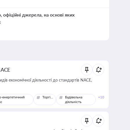
о, офіційні джерела, на основі яких
к
NACE
идів економічної діяльності до стандартів NACE,
о-енергетичний
Торгівля
Будівельна
+10
кс
діяльність