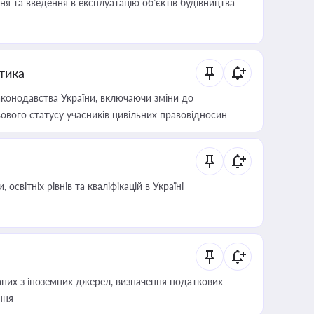
я та введення в експлуатацію об’єктів будівництва
итика
конодавства України, включаючи зміни до
ового статусу учасників цивільних правовідносин
світніх рівнів та кваліфікацій в Україні
аних з іноземних джерел, визначення податкових
ння