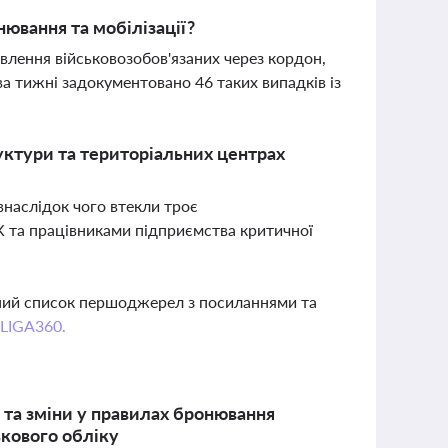
нювання та мобілізації?
лення військовозобов'язаних через кордон,
ва тижні задокументовано 46 таких випадків із
уктури та територіальних центрах
внаслідок чого втекли троє
ЦК та працівниками підприємства критичної
вний список першоджерел з посиланнями та
 LIGA360.
 та зміни у правилах бронювання
ськового обліку