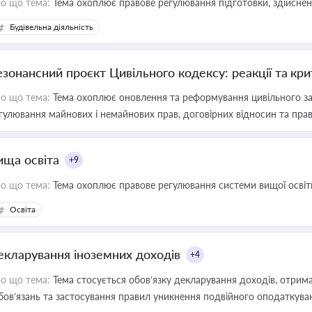
о що тема:
Тема охоплює правове регулювання підготовки, здійсненн
Будівельна діяльність
езонансний проєкт Цивільного кодексу: реакції та кр
о що тема:
Тема охоплює оновлення та реформування цивільного за
гулювання майнових і немайнових прав, договірних відносин та прав
ища освіта
+9
о що тема:
Тема охоплює правове регулювання системи вищої освіти, о
Освіта
екларування іноземних доходів
+4
о що тема:
Тема стосується обов’язку декларування доходів, отрим
бов’язань та застосування правил уникнення подвійного оподаткува