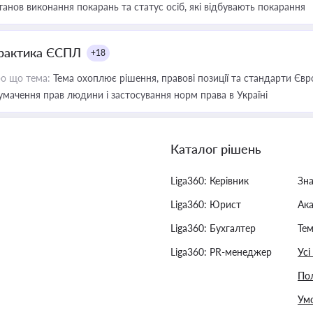
танов виконання покарань та статус осіб, які відбувають покарання
рактика ЄСПЛ
+18
о що тема:
Тема охоплює рішення, правові позиції та стандарти Євр
умачення прав людини і застосування норм права в Україні
Каталог рішень
Liga360: Керівник
Зн
Liga360: Юрист
Ак
Liga360: Бухгалтер
Тем
Liga360: PR-менеджер
Усі
Пол
Умо