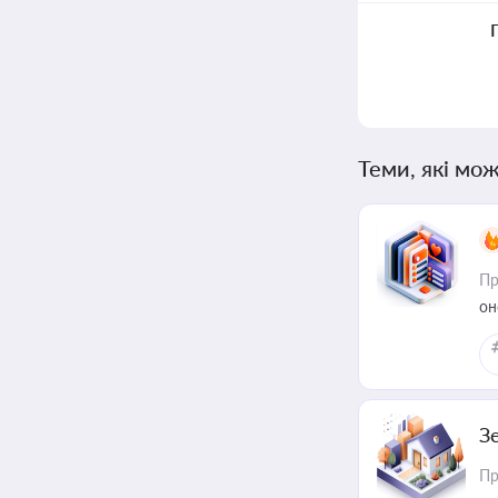
Теми, які мож
Пр
он
З
Пр