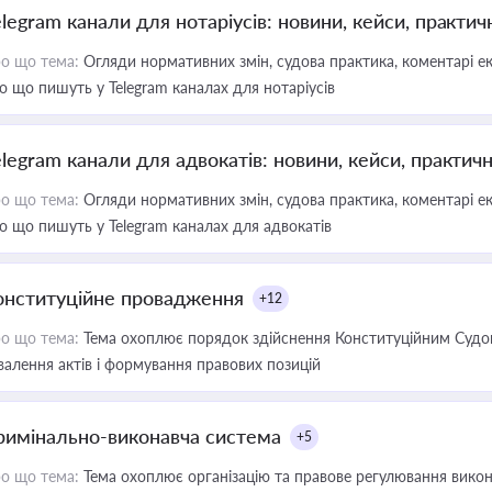
elegram канали для нотаріусів: новини, кейси, практич
о що тема:
Огляди нормативних змін, судова практика, коментарі екс
о що пишуть у Telegram каналах для нотаріусів
elegram канали для адвокатів: новини, кейси, практич
о що тема:
Огляди нормативних змін, судова практика, коментарі екс
о що пишуть у Telegram каналах для адвокатів
онституційне провадження
+12
о що тема:
Тема охоплює порядок здійснення Конституційним Судом
валення актів і формування правових позицій
римінально-виконавча система
+5
о що тема:
Тема охоплює організацію та правове регулювання викона