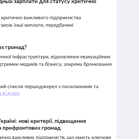
дньої зарплати для статусу критично
су критично важливого підприємства
також інші виплати, передбачені
их громад?
чної інфраструктури, відновлення евакуаційних
дтримки медиків та бізнесу, зокрема бронювання
вний список першоджерел з посиланнями та
 LIGA360.
раїні: нові критерії, підвищення
ка прифронтових громад
ритично важливих підприємств, що мають ключове