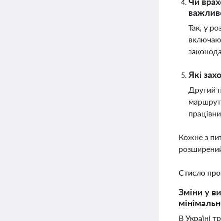
Чи врах
важлив
Так, у р
включают
законод
Які зах
Другий п
маршруті
працівни
Кожне з пи
розширений
Стисло про
Зміни у в
мінімальн
В Україні 