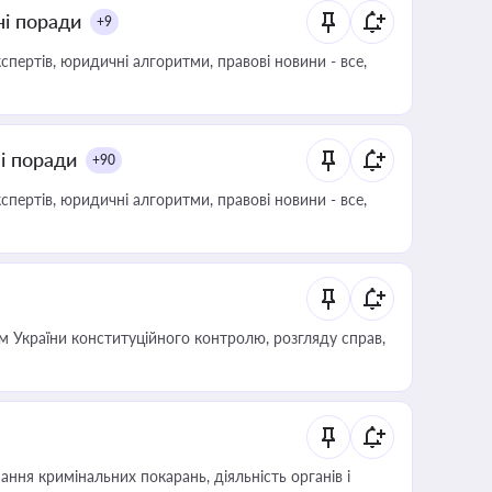
ні поради
+9
пертів, юридичні алгоритми, правові новини - все,
ні поради
+90
пертів, юридичні алгоритми, правові новини - все,
 України конституційного контролю, розгляду справ,
ння кримінальних покарань, діяльність органів і