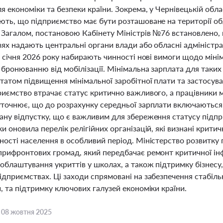
я економіки та безпеки країни. Зокрема, у Чернівецькій облас
ють, що підприємство має бути розташоване на території об
 Загалом, постановою Кабінету Міністрів №76 встановлено,
зях надають центральні органи влади або обласні адміністр
1 січня 2026 року набирають чинності нові вимоги щодо мінім
бронюванню від мобілізації. Мінімальна зарплата для таких 
татом підвищення мінімальної заробітної плати та застосува
иємство втрачає статус критично важливого, а працівники м
уточнює, що до розрахунку середньої зарплати включаються 
ану відпустку, що є важливим для збереження статусу підп
и оновила перелік релігійних організацій, які визнані крит
ості населення в особливий період. Міністерство розвитку 
прифронтових громад, який передбачає ремонт критичної ін
 облаштування укриттів у школах, а також підтримку бізнесу
дприємствах. Ці заходи спрямовані на забезпечення стабільн
, та підтримку ключових галузей економіки країни.
,
08 жовтня 2025