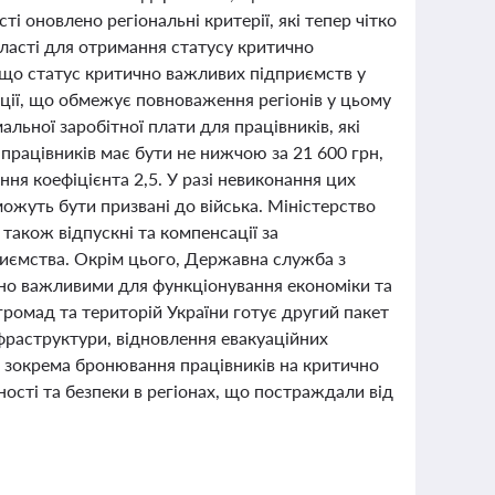
ті оновлено регіональні критерії, які тепер чітко
ласті для отримання статусу критично
 що статус критично важливих підприємств у
ації, що обмежує повноваження регіонів у цьому
альної заробітної плати для працівників, які
працівників має бути не нижчою за 21 600 грн,
ння коефіцієнта 2,5. У разі невиконання цих
ожуть бути призвані до війська. Міністерство
також відпускні та компенсації за
риємства. Окрім цього, Державна служба з
ично важливими для функціонування економіки та
громад та територій України готує другий пакет
фраструктури, відновлення евакуаційних
, зокрема бронювання працівників на критично
ості та безпеки в регіонах, що постраждали від