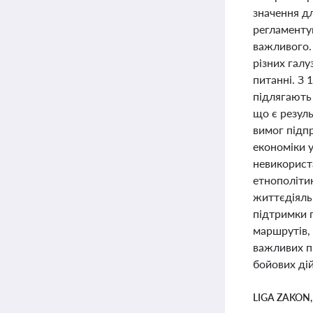
значення дл
регламенту
важливого.
різних галу
питанні. З 
підлягають 
що є резуль
вимог підпр
економіки 
невикорист
етнополітик
життєдіяльн
підтримки 
маршрутів,
важливих пі
бойових дій
LIGA ZAKON