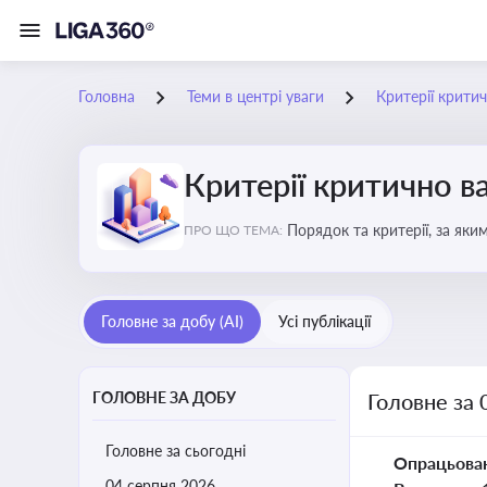
Головна
Теми в центрі уваги
Критерії крити
Критерії критично 
Порядок та критерії, за як
ПРО ЩО ТЕМА:
Головне за добу (AI)
Усі публікації
ГОЛОВНЕ ЗА ДОБУ
Головне за 
Головне за сьогодні
Опрацьова
04 серпня 2026