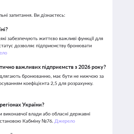
ьні запитання. Ви дізнаєтесь:
ні?
які забезпечують життєво важливі функції для
й статус дозволяє підприємству бронювати
ело
итично важливих підприємств з 2026 року?
і підлягають бронюванню, має бути не нижчою за
осуванням коефіцієнта 2,5 для розрахунку.
регіонах України?
 виконавчої влади або обласні державні
 постановою Кабміну №76.
Джерело