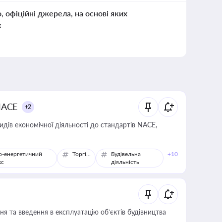
о, офіційні джерела, на основі яких
к
NACE
+2
идів економічної діяльності до стандартів NACE,
о-енергетичний
Торгівля
Будівельна
+10
кс
діяльність
я та введення в експлуатацію об’єктів будівництва