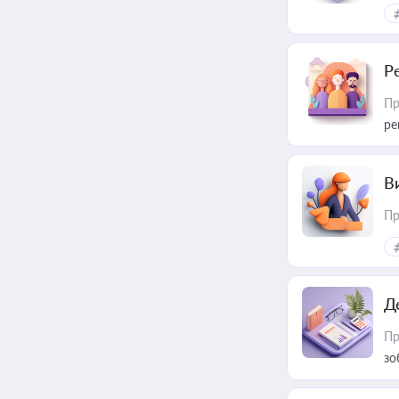
Р
Пр
ре
В
Пр
Д
Пр
зо