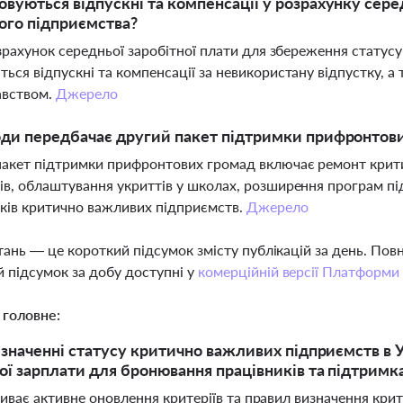
овуються відпускні та компенсації у розрахунку сере
ого підприємства?
озрахунок середньої заробітної плати для збереження стату
ься відпускні та компенсації за невикористану відпустку, а 
авством.
Джерело
оди передбачає другий пакет підтримки прифронтов
акет підтримки прифронтових громад включає ремонт крити
в, облаштування укриттів у школах, розширення програм пі
ків критично важливих підприємств.
Джерело
тань — це короткий підсумок змісту публікацій за день. По
 підсумок за добу доступні у
комерційній версії Платформи
 головне:
изначенні статусу критично важливих підприємств в Ук
ої зарплати для бронювання працівників та підтрим
триває активне оновлення критеріїв та правил визначення к