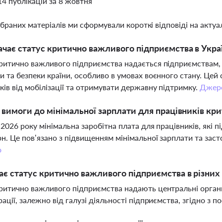
14 публікацій за 8 жовтня
ібраних матеріалів ми сформували короткі відповіді на актуал
чає статус критично важливого підприємства в Украї
ритично важливого підприємства надається підприємствам, 
и та безпеки країни, особливо в умовах воєнного стану. Це
ків від мобілізації та отримувати державну підтримку.
Джер
і вимоги до мінімальної зарплати для працівників кр
я 2026 року мінімальна заробітна плата для працівників, як
рн. Це пов’язано з підвищенням мінімальної зарплати та заст
о
ає статус критично важливого підприємства в різних 
ритично важливого підприємства надають центральні органи
рації, залежно від галузі діяльності підприємства, згідно з