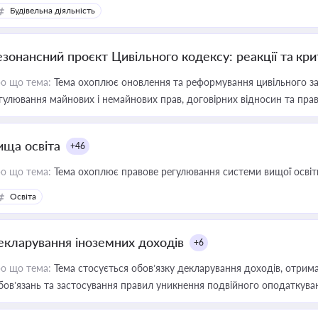
Будівельна діяльність
езонансний проєкт Цивільного кодексу: реакції та кр
о що тема:
Тема охоплює оновлення та реформування цивільного за
гулювання майнових і немайнових прав, договірних відносин та прав
ища освіта
+46
о що тема:
Тема охоплює правове регулювання системи вищої освіти, о
Освіта
екларування іноземних доходів
+6
о що тема:
Тема стосується обов’язку декларування доходів, отрим
бов’язань та застосування правил уникнення подвійного оподаткува