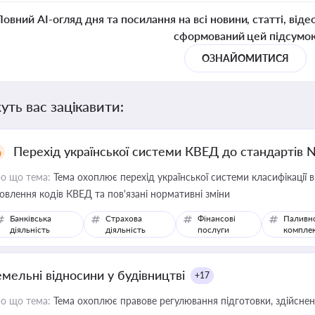
Повний AI-огляд дня та посилання на всі новини, статті, віде
сформований цей підсумо
ОЗНАЙОМИТИСЯ
уть вас зацікавити:
Перехід української системи КВЕД до стандартів 
о що тема:
Тема охоплює перехід української системи класифікації в
овлення кодів КВЕД та пов'язані нормативні зміни
Банківська
Страхова
Фінансові
Паливн
діяльність
діяльність
послуги
компле
емельні відносини у будівництві
+17
о що тема:
Тема охоплює правове регулювання підготовки, здійсненн