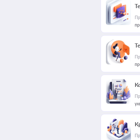
T
Пр
пр
T
Пр
пр
К
Пр
ух
К
Пр