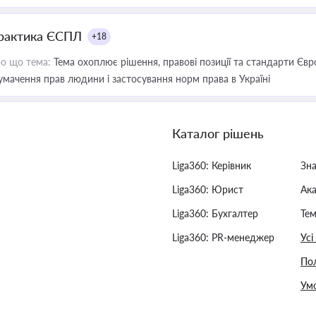
рактика ЄСПЛ
+18
о що тема:
Тема охоплює рішення, правові позиції та стандарти Євр
умачення прав людини і застосування норм права в Україні
Каталог рішень
Liga360: Керівник
Зн
Liga360: Юрист
Ак
Liga360: Бухгалтер
Тем
Liga360: PR-менеджер
Усі
Пол
Умо