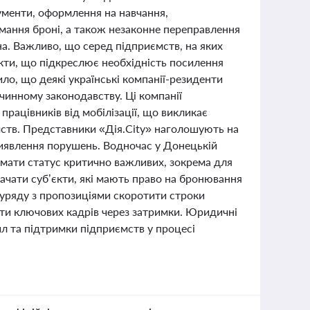
ументи, оформлення на навчання,
мання броні, а також незаконне переправлення
йна. Важливо, що серед підприємств, на яких
кти, що підкреслює необхідність посилення
ло, що деякі українські компанії-резиденти
 чинному законодавству. Ці компанії
рацівників від мобілізації, що викликає
ств. Представники «Дія.City» наголошують на
виявлення порушень. Водночас у Донецькій
имати статус критично важливих, зокрема для
ачати суб’єкти, які мають право на бронювання
о уряду з пропозиціями скоротити строки
ати ключових кадрів через затримки. Юридичні
ил та підтримки підприємств у процесі