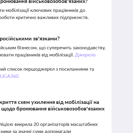
бронювання військовозобов’язаних?
и мобілізації ключових працівників до
роботи критично важливих підприємств.
 російськими зв’язками?
сійським бізнесом, що суперечить законодавству,
ати працівників від мобілізації.
Джерело
вний список першоджерел з посиланнями та
 LIGA360.
риття схем ухилення від мобілізації на
у щодо бронювання військовозобов’язаних
ліцією викрила 20 організаторів масштабних
мисники за значні суми допомагали