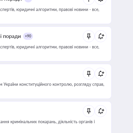
пертів, юридичні алгоритми, правові новини - все,
ні поради
+90
пертів, юридичні алгоритми, правові новини - все,
 України конституційного контролю, розгляду справ,
ння кримінальних покарань, діяльність органів і