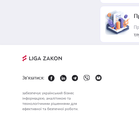
П
Пр
тл
Зв'язатися:
забезпечує український бізнес
інформацією, аналітикою та
технологічними рішеннями для
ефективної та безпечної роботи.