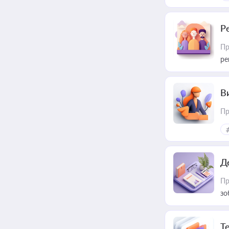
Р
Пр
ре
В
Пр
Д
Пр
зо
T