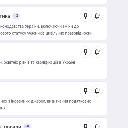
итика
+3
конодавства України, включаючи зміни до
ового статусу учасників цивільних правовідносин
світніх рівнів та кваліфікацій в Україні
аних з іноземних джерел, визначення податкових
ння
ні поради
+9