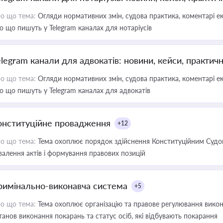
о що тема:
Огляди нормативних змін, судова практика, коментарі екс
о що пишуть у Telegram каналах для нотаріусів
elegram канали для адвокатів: новини, кейси, практич
о що тема:
Огляди нормативних змін, судова практика, коментарі екс
о що пишуть у Telegram каналах для адвокатів
онституційне провадження
+12
о що тема:
Тема охоплює порядок здійснення Конституційним Судом
валення актів і формування правових позицій
римінально-виконавча система
+5
о що тема:
Тема охоплює організацію та правове регулювання викона
танов виконання покарань та статус осіб, які відбувають покарання