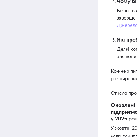
Чому бі
Бізнес в
завершен
Джерел
Які про
Деякі ко
але вони
Кожне з пи
розширений
Стисло про
Оновлені 
підприємс
у 2025 роц
У жовтні 2
схем ухилен