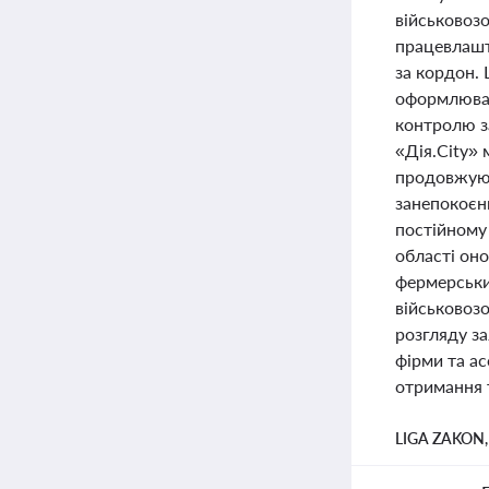
військовоз
працевлашт
за кордон. 
оформлювал
контролю за
«Дія.City» 
продовжуют
занепокоєн
постійному
області он
фермерськи
військовозо
розгляду з
фірми та ас
отримання 
LIGA ZAKON