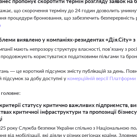
знес пропонує скоротити термін розгляду заявок на 
важає, що скорочення терміну до 24 годин дозволить уникнут
ня процедури бронювання, що забезпечить безперервність 
о
блеми виявлено у компаніях-резидентах «Дія.City» з
мпанії мають непрозору структуру власності, пов’язану з ро
 продовжують користуватися податковими пільгами та бронюв
тань — це короткий підсумок змісту публікацій за день. По
 підсумок за добу доступні у
комерційній версії Платформи
 головне:
критерії статусу критично важливих підприємств, вик
твах критичної інфраструктури та пропозиції бізнес
і
025 року Служба безпеки України спільно з Національною по
ня від мобілізації, які діяли у різних регіонах країни. Злов