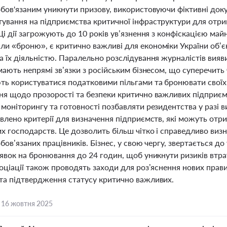
обов'язаним уникнути призову, використовуючи фіктивні док
ування на підприємства критичної інфраструктури для отри
Ці дії загрожують до 10 років ув’язнення з конфіскацією ма
и «броню», є критично важливі для економіки України об’є
 їх діяльністю. Паралельно розслідування журналістів вияви
мають непрямі зв’язки з російським бізнесом, що суперечить
ь користуватися податковими пільгами та бронювати своїх п
ня щодо прозорості та безпеки критично важливих підприєм
 моніторингу та готовності позбавляти резидентства у разі 
овлено критерії для визначення підприємств, які можуть отр
х господарств. Це дозволить більш чітко і справедливо визн
бов’язаних працівників. Бізнес, у свою чергу, звертається д
аявок на бронювання до 24 годин, щоб уникнути ризиків втр
оціації також проводять заходи для роз’яснення нових прав
та підтвердження статусу критично важливих.
,
16 жовтня 2025