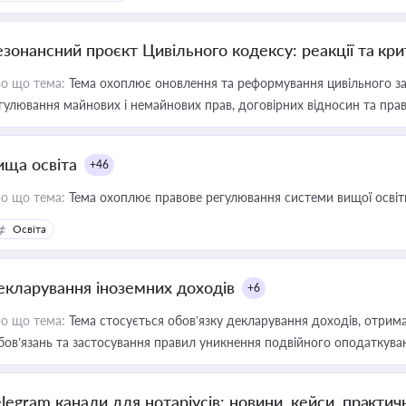
езонансний проєкт Цивільного кодексу: реакції та кр
о що тема:
Тема охоплює оновлення та реформування цивільного за
гулювання майнових і немайнових прав, договірних відносин та прав
ища освіта
+46
о що тема:
Тема охоплює правове регулювання системи вищої освіти, о
Освіта
екларування іноземних доходів
+6
о що тема:
Тема стосується обов’язку декларування доходів, отрим
бов’язань та застосування правил уникнення подвійного оподаткува
elegram канали для нотаріусів: новини, кейси, практич