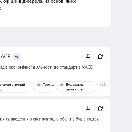
о, офіційні джерела, на основі яких
к
NACE
+2
идів економічної діяльності до стандартів NACE,
о-енергетичний
Торгівля
Будівельна
+10
кс
діяльність
я та введення в експлуатацію об’єктів будівництва