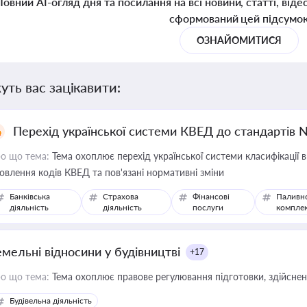
Повний AI-огляд дня та посилання на всі новини, статті, віде
сформований цей підсумо
ОЗНАЙОМИТИСЯ
уть вас зацікавити:
Перехід української системи КВЕД до стандартів 
о що тема:
Тема охоплює перехід української системи класифікації в
овлення кодів КВЕД та пов'язані нормативні зміни
Банківська
Страхова
Фінансові
Паливн
діяльність
діяльність
послуги
компле
емельні відносини у будівництві
+17
о що тема:
Тема охоплює правове регулювання підготовки, здійсненн
Будівельна діяльність