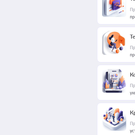
Пр
пр
T
Пр
пр
К
Пр
ух
К
Пр
ус