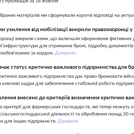
25 публікацій за 16 жовтня
ібраних матеріалів ми сформували короткі відповіді на актуал
ми ухилення від мобілізації викрили правоохоронці у
ронці викрили схеми, що включали оформлення фіктивних 
ї інфраструктури для отримання броні, підробку документів
озобов'язаних за кордон.
Джерело
чає статус критично важливого підприємства для б
ритично важливого підприємства дає право бронювати війсь
и ключові кадри для забезпечення стабільної роботи підпри
влення внесено до критеріїв визначення критично ва
 критерії для фермерських господарств, які тепер можуть 
сільськогосподарської діяльності та оброблення понад 20 ге
и для інших підприємств.
Джерело