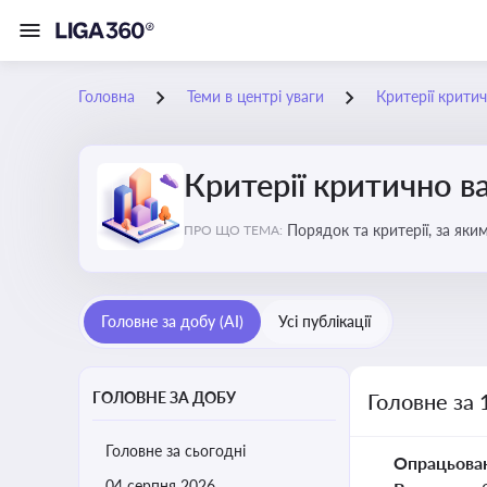
Головна
Теми в центрі уваги
Критерії крити
Критерії критично 
Порядок та критерії, за як
ПРО ЩО ТЕМА:
Головне за добу (AI)
Усі публікації
ГОЛОВНЕ ЗА ДОБУ
Головне за 
Головне за сьогодні
Опрацьова
04 серпня 2026