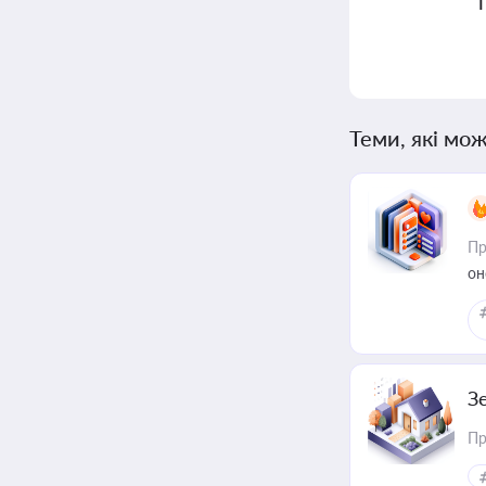
Теми, які мож
Пр
он
З
Пр