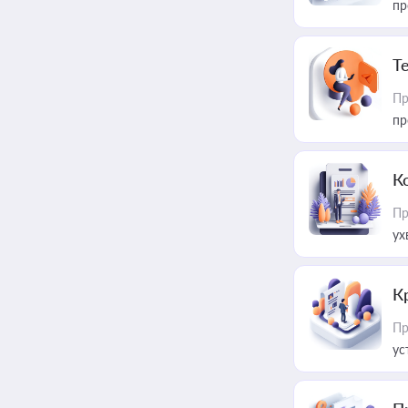
пр
T
Пр
пр
К
Пр
ух
К
Пр
ус