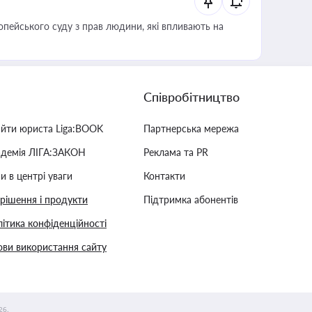
опейського суду з прав людини, які впливають на
Співробітництво
айти юриста Liga:BOOK
Партнерська мережа
адемія ЛІГА:ЗАКОН
Реклама та PR
и в центрі уваги
Контакти
 рішення і продукти
Підтримка абонентів
ітика конфіденційності
ви використання сайту
26.