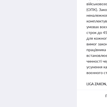
військовоз
(ОПК). Зако
неналежног
комплектув
умовах воє
строк до 45
для кожного
вимог зако
працівника 
встановлює
чинності че
усунення к
воєнного ст
LIGA ZAKON