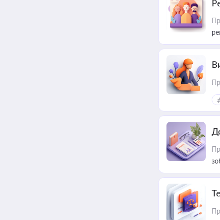
Р
Пр
ре
В
Пр
Д
Пр
зо
T
Пр