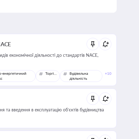
NACE
идів економічної діяльності до стандартів NACE,
о-енергетичний
Торгівля
Будівельна
+10
кс
діяльність
я та введення в експлуатацію об’єктів будівництва