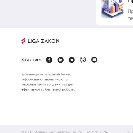
П
Пр
тл
Зв'язатися:
забезпечує український бізнес
інформацією, аналітикою та
технологічними рішеннями для
ефективної та безпечної роботи.
© ТОВ "інформаційно-аналітичний центр ЛІГА", 1991-2026.
© Т