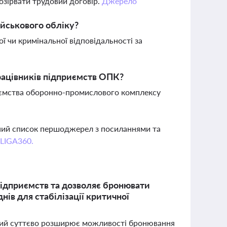
озірвати трудовий договір.
Джерело
ійськового обліку?
ої чи кримінальної відповідальності за
рацівників підприємств ОПК?
иємства оборонно-промислового комплексу
вний список першоджерел з посиланнями та
 LIGA360.
підприємств та дозволяє бронювати
нів для стабілізації критичної
кий суттєво розширює можливості бронювання