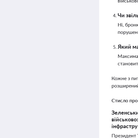
військов
Чи звіл
Ні, брон
порушенн
Який ма
Максимал
становит
Кожне з пи
розширений
Стисло про
Зеленськи
військово
інфрастр
Президент 