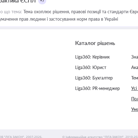
рактика ЄСПЛ
+7
о що тема:
Тема охоплює рішення, правові позиції та стандарти Євр
умачення прав людини і застосування норм права в Україні
Каталог рішень
Liga360: Керівник
Зн
Liga360: Юрист
Ак
Liga360: Бухгалтер
Тем
Liga360: PR-менеджер
Усі
Пол
Умо
ОВ "ЛІГА ЗАКОН", 2007-2026.
© Інформаційне агентство "ЛІГА:ЗАКОН", 2010-20