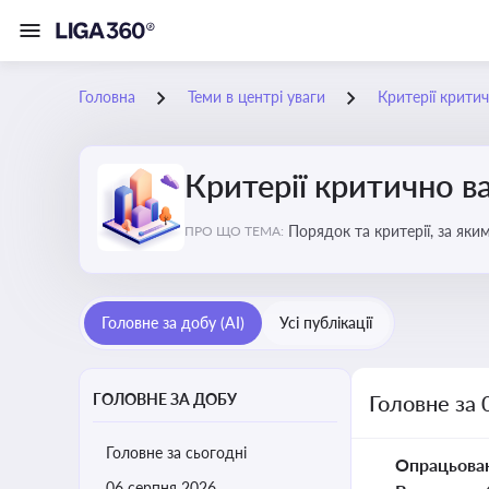
Головна
Теми в центрі уваги
Критерії крити
Критерії критично 
Порядок та критерії, за як
ПРО ЩО ТЕМА:
Головне за добу (AI)
Усі публікації
ГОЛОВНЕ ЗА ДОБУ
Головне за 
Головне за сьогодні
Опрацьова
06 серпня 2026