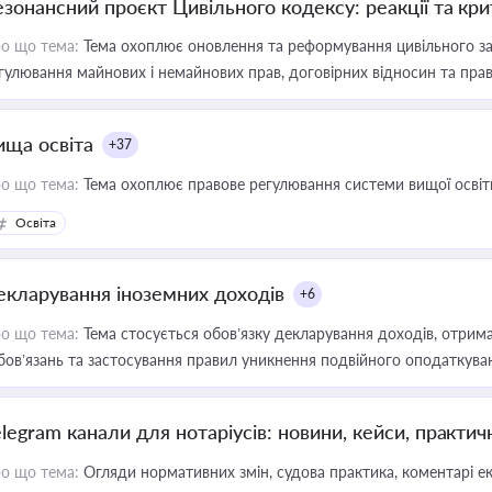
езонансний проєкт Цивільного кодексу: реакції та кр
о що тема:
Тема охоплює оновлення та реформування цивільного за
гулювання майнових і немайнових прав, договірних відносин та прав
ища освіта
+37
о що тема:
Тема охоплює правове регулювання системи вищої освіти, о
Освіта
екларування іноземних доходів
+6
о що тема:
Тема стосується обов’язку декларування доходів, отрим
бов’язань та застосування правил уникнення подвійного оподаткува
elegram канали для нотаріусів: новини, кейси, практич
о що тема:
Огляди нормативних змін, судова практика, коментарі екс