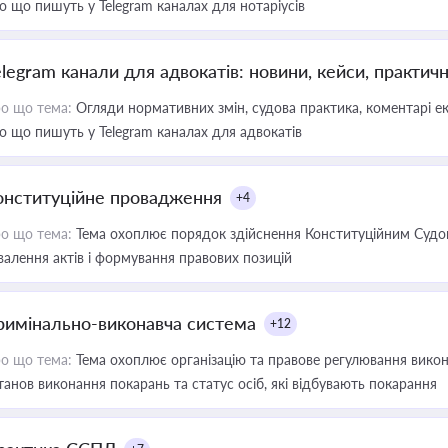
о що пишуть у Telegram каналах для нотаріусів
elegram канали для адвокатів: новини, кейси, практич
о що тема:
Огляди нормативних змін, судова практика, коментарі екс
о що пишуть у Telegram каналах для адвокатів
онституційне провадження
+4
о що тема:
Тема охоплює порядок здійснення Конституційним Судом
валення актів і формування правових позицій
римінально-виконавча система
+12
о що тема:
Тема охоплює організацію та правове регулювання викона
танов виконання покарань та статус осіб, які відбувають покарання