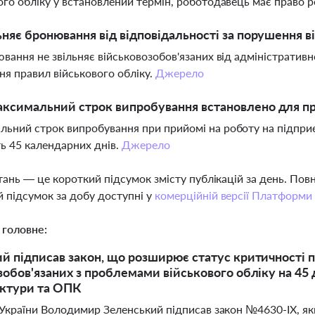
ого обліку у встановлений термін, роботодавець має право р
ьняє бронювання від відповідальності за порушення в
ювання не звільняє військовозобов'язаних від адміністративн
я правил військового обліку.
Джерело
ксимальний строк випробування встановлено для п
ьний строк випробування при прийомі на роботу на підпр
ь 45 календарних днів.
Джерело
тань — це короткий підсумок змісту публікацій за день. По
 підсумок за добу доступні у
комерційній версії Платформи
 головне:
й підписав закон, що розширює статус критичності 
зобов'язаних з проблемами військового обліку на 45 д
уктури та ОПК
України Володимир Зеленський підписав закон №4630-IX, я