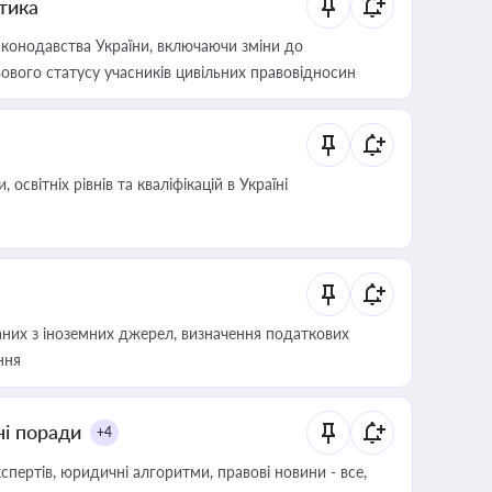
итика
конодавства України, включаючи зміни до
ового статусу учасників цивільних правовідносин
світніх рівнів та кваліфікацій в Україні
аних з іноземних джерел, визначення податкових
ння
ні поради
+4
пертів, юридичні алгоритми, правові новини - все,