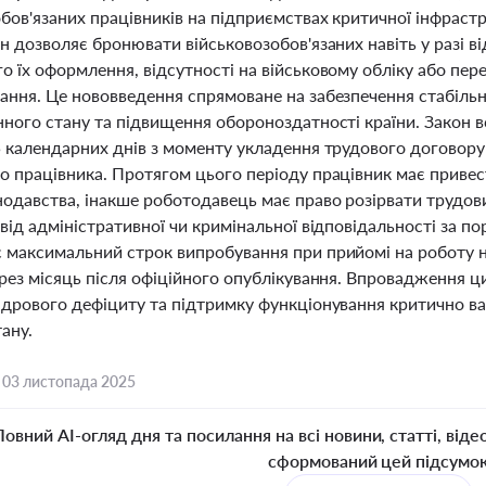
обов'язаних працівників на підприємствах критичної інфрас
н дозволяє бронювати військовозобов'язаних навіть у разі ві
о їх оформлення, відсутності на військовому обліку або пе
ання. Це нововведення спрямоване на забезпечення стабіль
нного стану та підвищення обороноздатності країни. Закон
 календарних днів з моменту укладення трудового договору і
 працівника. Протягом цього періоду працівник має привест
нодавства, інакше роботодавець має право розірвати трудов
від адміністративної чи кримінальної відповідальності за п
 максимальний строк випробування при прийомі на роботу н
рез місяць після офіційного опублікування. Впровадження ци
адрового дефіциту та підтримку функціонування критично ва
ану.
,
03 листопада 2025
Повний AI-огляд дня та посилання на всі новини, статті, віде
сформований цей підсумо