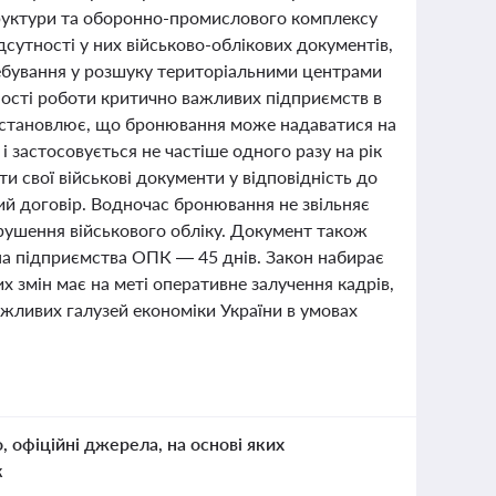
труктури та оборонно-промислового комплексу
дсутності у них військово-облікових документів,
ребування у розшуку територіальними центрами
ності роботи критично важливих підприємств в
 встановлює, що бронювання може надаватися на
 застосовується не частіше одного разу на рік
и свої військові документи у відповідність до
ий договір. Водночас бронювання не звільняє
орушення військового обліку. Документ також
а підприємства ОПК — 45 днів. Закон набирає
х змін має на меті оперативне залучення кадрів,
жливих галузей економіки України в умовах
о, офіційні джерела, на основі яких
к