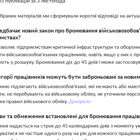
65 публікацій за 3 листопада
ібраних матеріалів ми сформували короткі відповіді на актуал
дбачає новий закон про бронювання військовозобов
мствах?
зволяє підприємствам критичної інфраструктури та оборон
и військовозобов'язаних працівників, навіть якщо у них є п
ють у розшуку. Бронювання діє до 45 днів і може застосовув
егорії працівників можуть бути заброньовані за нови
ню підлягають військовозобов'язані, які не мають або маю
и, не перебувають на військовому обліку, не уточнили персо
я правил військового обліку.
Джерело
ви та обмеження встановлені для бронювання праців
ня надається на строк до 45 календарних днів з моменту у
уватися не частіше одного разу на рік для кожного працівн