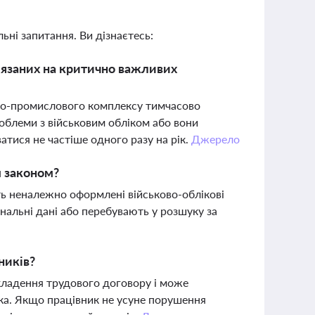
ьні запитання. Ви дізнаєтесь:
'язаних на критично важливих
но-промислового комплексу тимчасово
роблеми з військовим обліком або вони
атися не частіше одного разу на рік.
Джерело
м законом?
ть неналежно оформлені військово-облікові
нальні дані або перебувають у розшуку за
ників?
кладення трудового договору і може
ика. Якщо працівник не усуне порушення