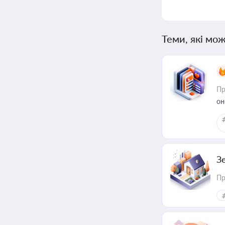
Теми, які мож
Пр
он
З
Пр