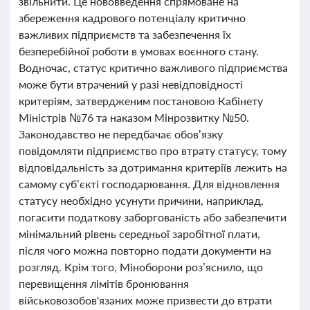
звільнити. Це нововведення спрямоване на
збереження кадрового потенціалу критично
важливих підприємств та забезпечення їх
безперебійної роботи в умовах воєнного стану.
Водночас, статус критично важливого підприємства
може бути втрачений у разі невідповідності
критеріям, затвердженим постановою Кабінету
Міністрів №76 та наказом Мінрозвитку №50.
Законодавство не передбачає обов’язку
повідомляти підприємство про втрату статусу, тому
відповідальність за дотримання критеріїв лежить на
самому суб’єкті господарювання. Для відновлення
статусу необхідно усунути причини, наприклад,
погасити податкову заборгованість або забезпечити
мінімальний рівень середньої заробітної плати,
після чого можна повторно подати документи на
розгляд. Крім того, Міноборони роз’яснило, що
перевищення лімітів бронювання
військовозобов'язаних може призвести до втрати