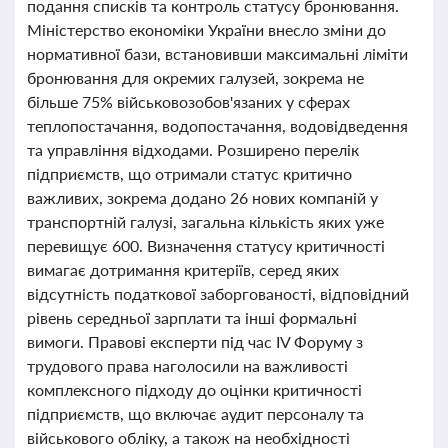
подання списків та контроль статусу бронювання.
Міністерство економіки України внесло зміни до
нормативної бази, встановивши максимальні ліміти
бронювання для окремих галузей, зокрема не
більше 75% військовозобов'язаних у сферах
теплопостачання, водопостачання, водовідведення
та управління відходами. Розширено перелік
підприємств, що отримали статус критично
важливих, зокрема додано 26 нових компаній у
транспортній галузі, загальна кількість яких уже
перевищує 600. Визначення статусу критичності
вимагає дотримання критеріїв, серед яких
відсутність податкової заборгованості, відповідний
рівень середньої зарплати та інші формальні
вимоги. Правові експерти під час IV Форуму з
трудового права наголосили на важливості
комплексного підходу до оцінки критичності
підприємств, що включає аудит персоналу та
військового обліку, а також на необхідності