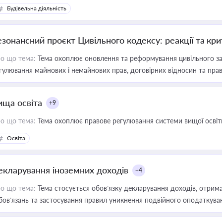
Будівельна діяльність
езонансний проєкт Цивільного кодексу: реакції та кр
о що тема:
Тема охоплює оновлення та реформування цивільного за
гулювання майнових і немайнових прав, договірних відносин та прав
ища освіта
+9
о що тема:
Тема охоплює правове регулювання системи вищої освіти, о
Освіта
екларування іноземних доходів
+4
о що тема:
Тема стосується обов’язку декларування доходів, отрим
бов’язань та застосування правил уникнення подвійного оподаткува