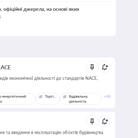
о, офіційні джерела, на основі яких
к
NACE
идів економічної діяльності до стандартів NACE,
о-енергетичний
Торгівля
Будівельна
+10
кс
діяльність
я та введення в експлуатацію об’єктів будівництва