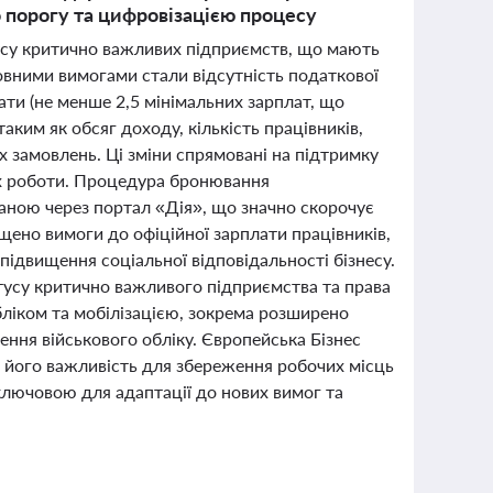
о порогу та цифровізацією процесу
атусу критично важливих підприємств, що мають
овними вимогами стали відсутність податкової
ати (не менше 2,5 мінімальних зарплат, що
аким як обсяг доходу, кількість працівників,
 замовлень. Ці зміни спрямовані на підтримку
їх роботи. Процедура бронювання
ваною через портал «Дія», що значно скорочує
щено вимоги до офіційної зарплати працівників,
підвищення соціальної відповідальності бізнесу.
атусу критично важливого підприємства та права
бліком та мобілізацією, зокрема розширено
ення військового обліку. Європейська Бізнес
 його важливість для збереження робочих місць
 ключовою для адаптації до нових вимог та