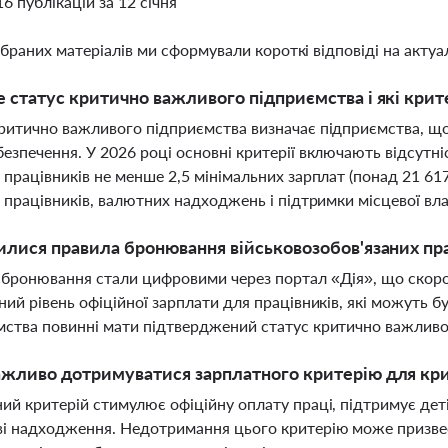
16 публікацій за 12 січня
ібраних матеріалів ми сформували короткі відповіді на актуал
 статус критично важливого підприємства і які крите
ритично важливого підприємства визначає підприємства, щ
езпечення. У 2026 році основні критерії включають відсутні
 працівників не менше 2,5 мінімальних зарплат (понад 21 61
і працівників, валютних надходжень і підтримки місцевої вл
илися правила бронювання військовозобов'язаних пра
бронювання стали цифровими через портал «Дія», що скор
ний рівень офіційної зарплати для працівників, які можуть бу
ства повинні мати підтверджений статус критично важливо
жливо дотримуватися зарплатного критерію для кр
ий критерій стимулює офіційну оплату праці, підтримує деті
і надходження. Недотримання цього критерію може призвес