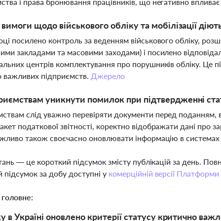
ства і права бронювання працівників, що негативно впливає
і вимоги щодо військового обліку та мобілізації діють
оці посилено контроль за веденням військового обліку, розш
ими закладами та масовими заходами) і посилено відповіда
альних центрів комплектування про порушників обліку. Це пі
о важливих підприємств.
Джерело
риємствам уникнути помилок при підтвердженні ста
ствам слід уважно перевіряти документи перед поданням, в
акет податкової звітності, коректно відображати дані про з
ажливо також своєчасно оновлювати інформацію в системах
тань — це короткий підсумок змісту публікацій за день. По
 підсумок за добу доступні у
комерційній версії Платформи
 головне:
ку в Україні оновлено критерії статусу критично ва