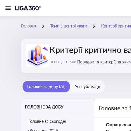
Головна
Теми в центрі уваги
Критерії крити
Критерії критично 
Порядок та критерії, за як
ПРО ЩО ТЕМА:
Головне за добу (AI)
Усі публікації
ГОЛОВНЕ ЗА ДОБУ
Головне за 
Головне за сьогодні
Опрацьова
05 серпня 2026