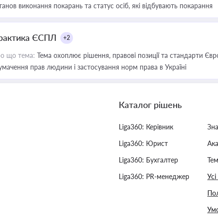
танов виконання покарань та статус осіб, які відбувають покарання
рактика ЄСПЛ
+2
о що тема:
Тема охоплює рішення, правові позиції та стандарти Євр
умачення прав людини і застосування норм права в Україні
Каталог рішень
Liga360: Керівник
Зн
Liga360: Юрист
Ак
Liga360: Бухгалтер
Тем
Liga360: PR-менеджер
Усі
Пол
Умо