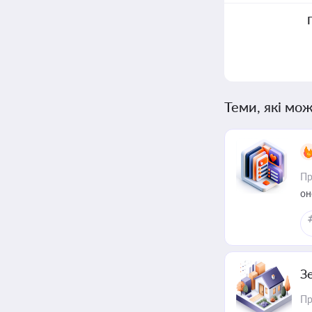
Теми, які мож
Пр
он
З
Пр