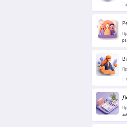
Р
Пр
ре
В
Пр
Д
Пр
зо