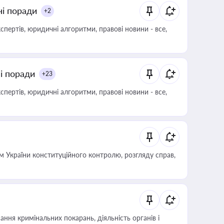
ні поради
+2
пертів, юридичні алгоритми, правові новини - все,
ні поради
+23
пертів, юридичні алгоритми, правові новини - все,
 України конституційного контролю, розгляду справ,
ння кримінальних покарань, діяльність органів і