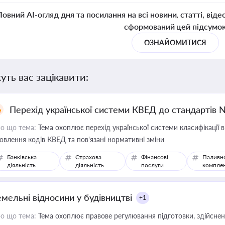
Повний AI-огляд дня та посилання на всі новини, статті, віде
сформований цей підсумо
ОЗНАЙОМИТИСЯ
уть вас зацікавити:
Перехід української системи КВЕД до стандартів 
о що тема:
Тема охоплює перехід української системи класифікації в
овлення кодів КВЕД та пов'язані нормативні зміни
Банківська
Страхова
Фінансові
Паливн
діяльність
діяльність
послуги
компле
емельні відносини у будівництві
+1
о що тема:
Тема охоплює правове регулювання підготовки, здійсненн