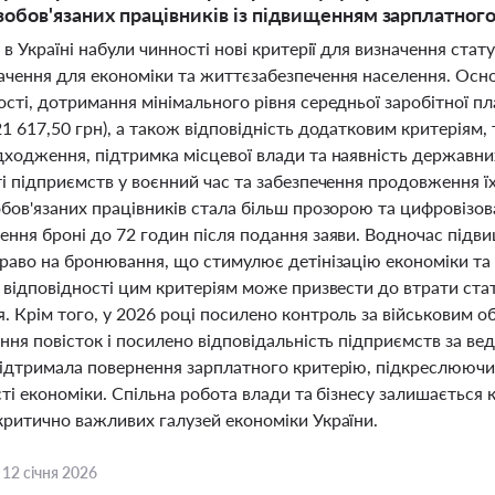
зобов'язаних працівників із підвищенням зарплатног
 в Україні набули чинності нові критерії для визначення ст
ачення для економіки та життєзабезпечення населення. Осн
сті, дотримання мінімального рівня середньої заробітної пл
1 617,50 грн), а також відповідність додатковим критеріям, т
дходження, підтримка місцевої влади та наявність державних
ті підприємств у воєнний час та забезпечення продовження 
обов'язаних працівників стала більш прозорою та цифровізо
ння броні до 72 годин після подання заяви. Водночас підви
раво на бронювання, що стимулює детінізацію економіки та 
ь відповідності цим критеріям може призвести до втрати ст
 Крім того, у 2026 році посилено контроль за військовим о
ння повісток і посилено відповідальність підприємств за вед
підтримала повернення зарплатного критерію, підкреслюючи
сті економіки. Спільна робота влади та бізнесу залишається
критично важливих галузей економіки України.
,
12 січня 2026