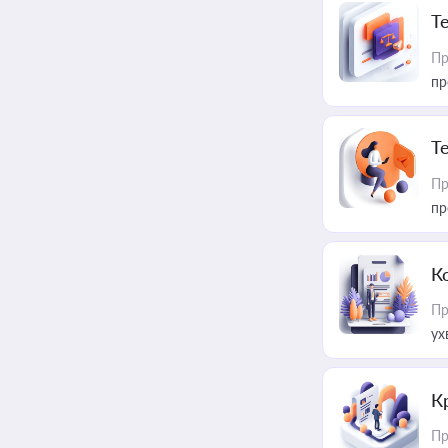
T
Пр
пр
T
Пр
пр
К
Пр
ух
К
Пр