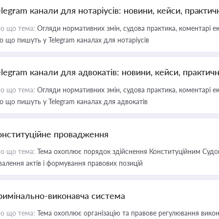
elegram канали для нотаріусів: новини, кейси, практич
о що тема:
Огляди нормативних змін, судова практика, коментарі екс
о що пишуть у Telegram каналах для нотаріусів
elegram канали для адвокатів: новини, кейси, практич
о що тема:
Огляди нормативних змін, судова практика, коментарі екс
о що пишуть у Telegram каналах для адвокатів
онституційне провадження
о що тема:
Тема охоплює порядок здійснення Конституційним Судом
валення актів і формування правових позицій
римінально-виконавча система
о що тема:
Тема охоплює організацію та правове регулювання викона