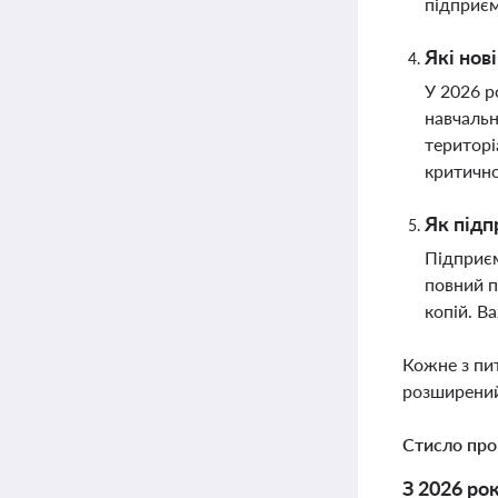
підприєм
Які нов
У 2026 р
навчальн
територі
критичн
Як підп
Підприєм
повний п
копій. В
Кожне з пи
розширений
Стисло про
З 2026 ро