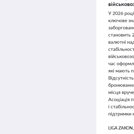
військово
У 2026 році
ключове зн
заборговано
становить 2
валютні на
стабільнос
військовоз
час оформле
які мають п
Відсутніст
бронювання.
місця вруче
Асоціація 
і стабільно
підтримки 
LIGA ZAKON