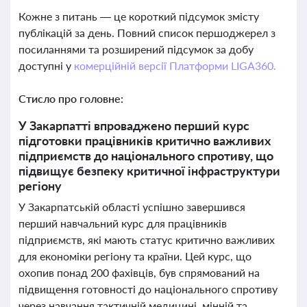
Кожне з питань — це короткий підсумок змісту
публікацій за день. Повний список першоджерел з
посиланнями та розширений підсумок за добу
доступні у
комерційній версії Платформи LIGA360.
Стисло про головне:
У Закарпатті впроваджено перший курс
підготовки працівників критично важливих
підприємств до національного спротиву, що
підвищує безпеку критичної інфраструктури
регіону
У Закарпатській області успішно завершився
перший навчальний курс для працівників
підприємств, які мають статус критично важливих
для економіки регіону та країни. Цей курс, що
охопив понад 200 фахівців, був спрямований на
підвищення готовності до національного спротиву
через навчання тактичній медицині, мінній та