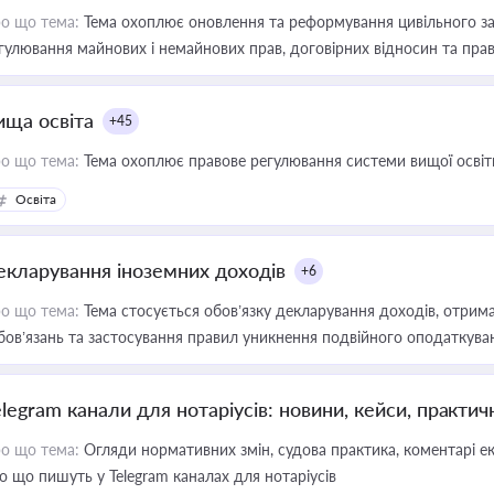
о що тема:
Тема охоплює оновлення та реформування цивільного за
гулювання майнових і немайнових прав, договірних відносин та прав
ища освіта
+45
о що тема:
Тема охоплює правове регулювання системи вищої освіти, о
Освіта
екларування іноземних доходів
+6
о що тема:
Тема стосується обов’язку декларування доходів, отрим
бов’язань та застосування правил уникнення подвійного оподаткува
elegram канали для нотаріусів: новини, кейси, практич
о що тема:
Огляди нормативних змін, судова практика, коментарі екс
о що пишуть у Telegram каналах для нотаріусів