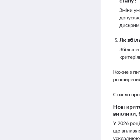
стану?
Зміни ум
допускає
дискримі
Як збіл
Збільшен
критерія
Кожне з пи
розширений
Стисло про
Нові крит
виклики, 
У 2026 році
що впливают
ускладнюют