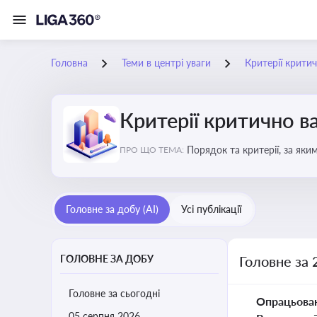
Головна
Теми в центрі уваги
Критерії крити
Критерії критично 
Порядок та критерії, за як
ПРО ЩО ТЕМА:
Головне за добу (AI)
Усі публікації
ГОЛОВНЕ ЗА ДОБУ
Головне за 
Головне за сьогодні
Опрацьова
05 серпня 2026