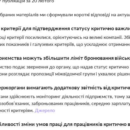
7 публікацій за 20 лютого
ібраних матеріалів ми сформували короткі відповіді на актуал
і критерії для підтвердження статусу критично важл
оці критерії посилилися, орієнтуючись на великі компанії. З
их показників і галузевих критеріїв, що ускладнює отриман
риємства можуть збільшити ліміт бронювання війсь
ство подає звернення до органу, що надав статус критично
ни розглядає пропозиції міжвідомчої групи і ухвалює рішен
ржоргани вимагають додаткову звітність від крити
ни здійснюють моніторинг діяльності підприємств, тому за
озобов’язаних, заброньованих працівників, середню зарплату
ності критеріям.
Джерело
бливості зміни умов праці для працівників критично 