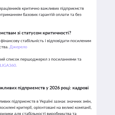
 працівників критично важливих підприємств
отриманням базових гарантій оплати та без
мствам зі статусом критичності?
інансову стабільність і відповідати посиленим
ства.
Джерело
вний список першоджерел з посиланнями та
 LIGA360.
жливих підприємств у 2026 році: кадрові
ивих підприємств в Україні зазнає значних змін,
осилені критерії, орієнтовані на великі компанії,
изики для стабільності виробництва та