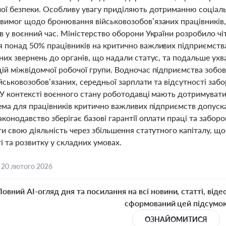
ої безпеки. Особливу увагу приділяють дотриманню соціальн
вимог щодо бронювання військовозобов’язаних працівників
 у воєнний час. Міністерство оборони України розробило чі
 понад 50% працівників на критично важливих підприємства
них звернень до органів, що надали статус, та подальше ух
ій міжвідомчої робочої групи. Водночас підприємства зобов
ійськовозобов’язаних, середньої зарплати та відсутності заб
. У контексті воєнного стану роботодавці мають дотримуват
рема для працівників критично важливих підприємств допуск
аконодавство зберігає базові гарантії оплати праці та забо
ти свою діяльність через збільшення статутного капіталу, 
і та розвитку у складних умовах.
,
20 лютого 2026
Повний AI-огляд дня та посилання на всі новини, статті, віде
сформований цей підсумо
ОЗНАЙОМИТИСЯ