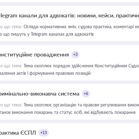
elegram канали для адвокатів: новини, кейси, практич
о що тема:
Огляди нормативних змін, судова практика, коментарі екс
о що пишуть у Telegram каналах для адвокатів
онституційне провадження
+3
о що тема:
Тема охоплює порядок здійснення Конституційним Судом
валення актів і формування правових позицій
римінально-виконавча система
+6
о що тема:
Тема охоплює організацію та правове регулювання викона
танов виконання покарань та статус осіб, які відбувають покарання
рактика ЄСПЛ
+13