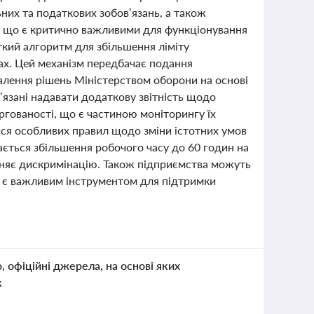
их та податкових зобов’язань, а також
, що є критично важливими для функціонування
ткий алгоритм для збільшення ліміту
х. Цей механізм передбачає подання
валення рішень Міністерством оборони на основі
’язані надавати додаткову звітність щодо
оргованості, що є частиною моніторингу їх
ися особливих правил щодо зміни істотних умов
ається збільшення робочого часу до 60 годин на
роняє дискримінацію. Також підприємства можуть
що є важливим інструментом для підтримки
о, офіційні джерела, на основі яких
к