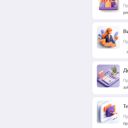
Пр
ре
В
Пр
Д
Пр
зо
T
Пр
пр