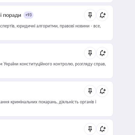
ні поради
+93
пертів, юридичні алгоритми, правові новини - все,
 України конституційного контролю, розгляду справ,
ння кримінальних покарань, діяльність органів і