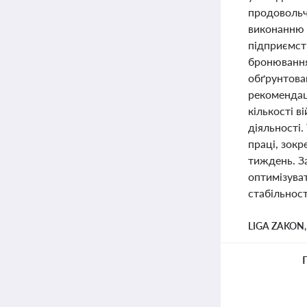
продовольч
виконанню 
підприємств
бронювання
обґрунтова
рекомендац
кількості в
діяльності
праці, зок
тиждень. З
оптимізува
стабільност
LIGA ZAKON