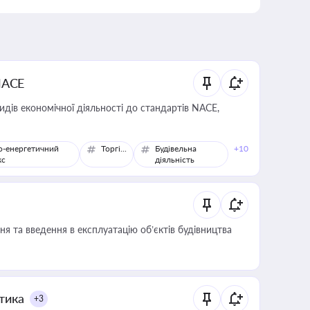
NACE
идів економічної діяльності до стандартів NACE,
о-енергетичний
Торгівля
Будівельна
+10
кс
діяльність
я та введення в експлуатацію об’єктів будівництва
итика
+3