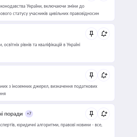
конодавства України, включаючи зміни до
ового статусу учасників цивільних правовідносин
світніх рівнів та кваліфікацій в Україні
аних з іноземних джерел, визначення податкових
ння
ні поради
+7
пертів, юридичні алгоритми, правові новини - все,