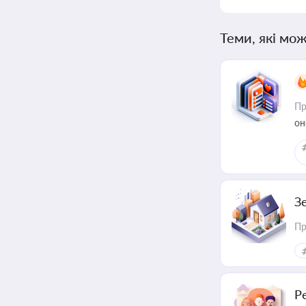
Теми, які мож
Пр
он
З
Пр
Р