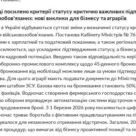
ці посилено критерії статусу критично важливих пі
обов’язаних: нові виклики для бізнесу та аграріїв
 в Україні відбуваються суттєві зміни у визначенні статусу
військовозобов’язаних. Постанова Кабінету Міністрів № 76 
ми є зарплатний та податковий показники, а також регіональн
осилюються, що ускладнює підтвердження статусу, а бізнесу
и кадровий потенціал. Введено також відповідальність кері
оборонно-промислового комплексу щодо 45-денного бронюв
е бронювання від мобілізації можливе лише за умови підтве
ва. Для цього аграрії мають подавати документи до Міністе
ним штабом ЗСУ. Базова квота на бронювання становить 50%
фахівців. Водночас створення фермерського господарства сам
во оборони впроваджує автоматизацію системи відстрочок ч
продовження броні. З 1 березня 2026 року посилюється циф
дночас триває боротьба з фіктивним працевлаштуванням на п
увалося для незаконного отримання відстрочок. Загалом, 20
 процедур, що вимагає від бізнесу проактивної позиції та п