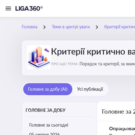
Головна
Теми в центрі уваги
Критерії крити
Критерії критично 
Порядок та критерії, за як
ПРО ЩО ТЕМА:
Головне за добу (AI)
Усі публікації
ГОЛОВНЕ ЗА ДОБУ
Головне за 
Головне за сьогодні
Опрацьова
05 серпня 2026