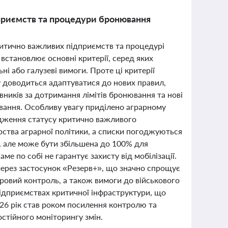
дприємств та процедури бронювання
 критично важливих підприємств та процедурі
встановлює основні критерії, серед яких
і або галузеві вимоги. Проте ці критерії
 доводиться адаптуватися до нових правил,
вників за дотримання лімітів бронювання та нові
ання. Особливу увагу приділено аграрному
рдження статусу критично важливого
рства аграрної політики, а списки погоджуються
, але може бути збільшена до 100% для
е по собі не гарантує захисту від мобілізації.
ерез застосунок «Резерв+», що значно спрощує
ровий контроль, а також вимоги до військового
ідприємствах критичної інфраструктури, що
26 рік став роком посилення контролю та
остійного моніторингу змін.