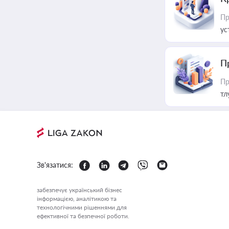
Пр
ус
П
Пр
тл
Зв'язатися:
забезпечує український бізнес
інформацією, аналітикою та
технологічними рішеннями для
ефективної та безпечної роботи.