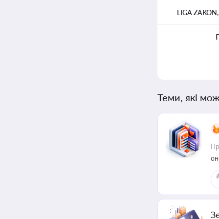
LIGA ZAKON
Теми, які мож
Пр
он
З