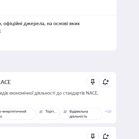
о, офіційні джерела, на основі яких
к
NACE
идів економічної діяльності до стандартів NACE,
о-енергетичний
Торгівля
Будівельна
+10
кс
діяльність