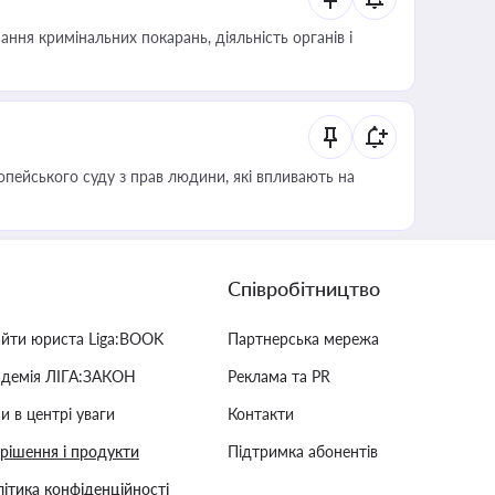
ння кримінальних покарань, діяльність органів і
опейського суду з прав людини, які впливають на
Співробітництво
айти юриста Liga:BOOK
Партнерська мережа
адемія ЛІГА:ЗАКОН
Реклама та PR
и в центрі уваги
Контакти
 рішення і продукти
Підтримка абонентів
ітика конфіденційності