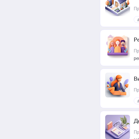
Пр
Р
Пр
ре
В
Пр
Д
Пр