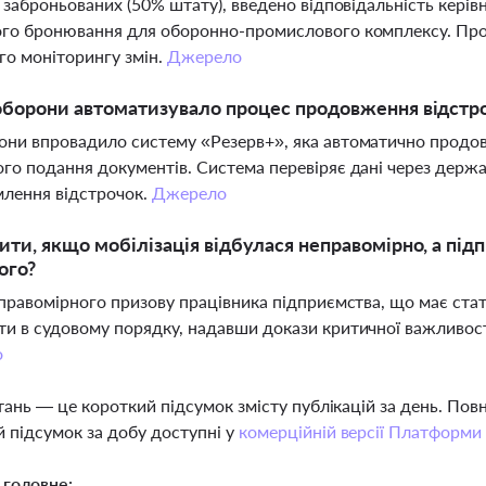
ь заброньованих (50% штату), введено відповідальність керівн
го бронювання для оборонно-промислового комплексу. Про
го моніторингу змін.
Джерело
борони автоматизувало процес продовження відстроч
ни впровадило систему «Резерв+», яка автоматично продов
го подання документів. Система перевіряє дані через держав
лення відстрочок.
Джерело
ти, якщо мобілізація відбулася неправомірно, а під
ого?
еправомірного призову працівника підприємства, що має ст
и в судовому порядку, надавши докази критичної важливості
о
тань — це короткий підсумок змісту публікацій за день. По
 підсумок за добу доступні у
комерційній версії Платформи
 головне: