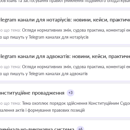
бов’язань та застосування правил уникнення подвійного оподаткува
elegram канали для нотаріусів: новини, кейси, практич
о що тема:
Огляди нормативних змін, судова практика, коментарі екс
о що пишуть у Telegram каналах для нотаріусів
elegram канали для адвокатів: новини, кейси, практич
о що тема:
Огляди нормативних змін, судова практика, коментарі екс
о що пишуть у Telegram каналах для адвокатів
онституційне провадження
+3
о що тема:
Тема охоплює порядок здійснення Конституційним Судом
валення актів і формування правових позицій
римінально-виконавча система
+6