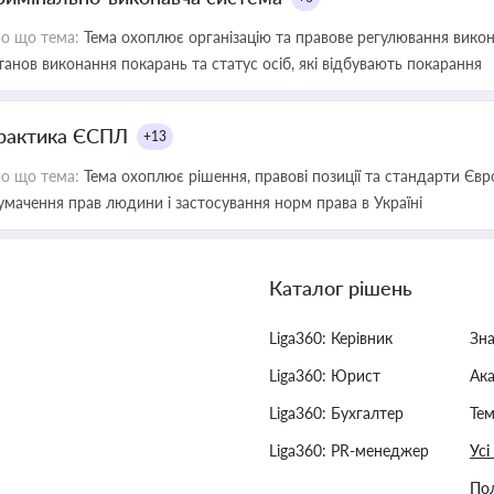
о що тема:
Тема охоплює організацію та правове регулювання викона
танов виконання покарань та статус осіб, які відбувають покарання
рактика ЄСПЛ
+13
о що тема:
Тема охоплює рішення, правові позиції та стандарти Євр
умачення прав людини і застосування норм права в Україні
Каталог рішень
Liga360: Керівник
Зн
Liga360: Юрист
Ак
Liga360: Бухгалтер
Тем
Liga360: PR-менеджер
Усі
Пол