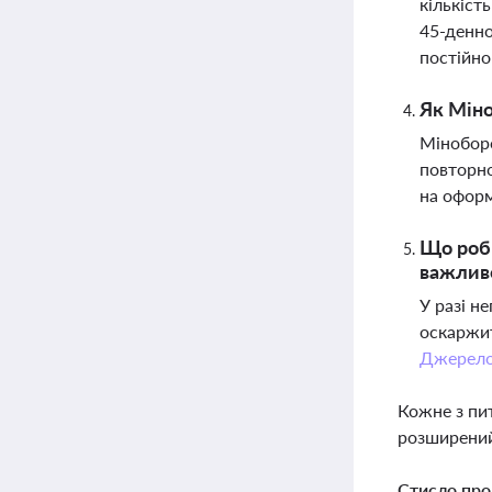
кількіст
45-денно
постійно
Як Міно
Міноборо
повторно
на оформ
Що роби
важлив
У разі н
оскаржит
Джерел
Кожне з пи
розширений
Стисло про