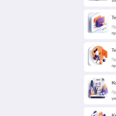
зо
T
Пр
пр
T
Пр
пр
К
Пр
ух
К