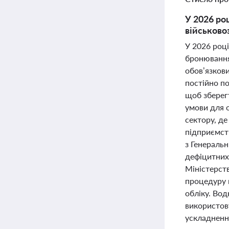
У 2026 ро
військовоз
У 2026 році
бронювання 
обов’язкови
постійно п
щоб зберегт
умови для 
сектору, д
підприємст
з Генераль
дефіцитних 
Міністерст
процедуру 
обліку. Во
використов
ускладнення