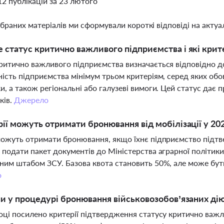
12 публікацій за 23 лютого
ібраних матеріалів ми сформували короткі відповіді на актуал
 статус критично важливого підприємства і які крит
ритично важливого підприємства визначається відповідно 
ність підприємства мінімум трьом критеріям, серед яких об
и, а також регіональні або галузеві вимоги. Цей статус дає
ків.
Джерело
рії можуть отримати бронювання від мобілізації у 20
можуть отримати бронювання, якщо їхнє підприємство підт
 подати пакет документів до Міністерства аграрної політики
ним штабом ЗСУ. Базова квота становить 50%, але може бут
о
ни у процедурі бронювання військовозобов’язаних дію
оці посилено критерії підтвердження статусу критично важ