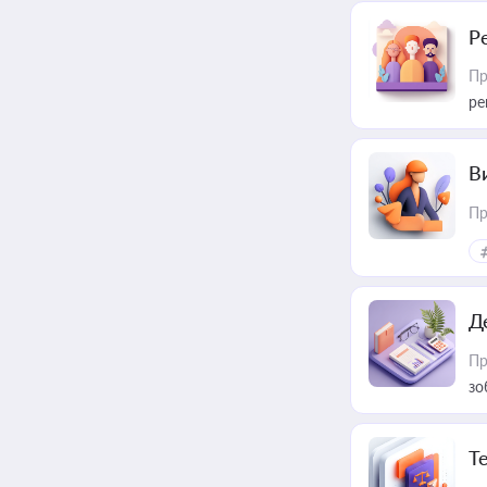
Р
Пр
ре
В
Пр
Д
Пр
зо
T