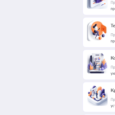
Пр
пр
T
Пр
пр
К
Пр
ух
К
Пр
ус