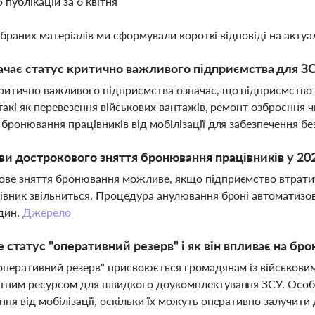
5 публікацій за 6 квітня
ібраних матеріалів ми сформували короткі відповіді на актуал
чає статус критично важливого підприємства для З
ритично важливого підприємства означає, що підприємство 
 такі як перевезення військових вантажів, ремонт озброєння ч
 бронювання працівників від мобілізації для забезпечення б
ви дострокового зняття бронювання працівників у 20
ве зняття бронювання можливе, якщо підприємство втратит
івник звільниться. Процедура анулювання броні автоматизов
дин.
Джерело
 статус "оперативний резерв" і як він впливає на бр
оперативний резерв" присвоюється громадянам із військовим
тним ресурсом для швидкого доукомплектування ЗСУ. Особ
ня від мобілізації, оскільки їх можуть оперативно залучити