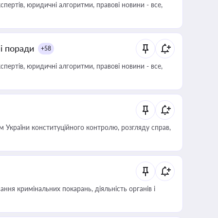
пертів, юридичні алгоритми, правові новини - все,
ні поради
+58
пертів, юридичні алгоритми, правові новини - все,
 України конституційного контролю, розгляду справ,
ння кримінальних покарань, діяльність органів і