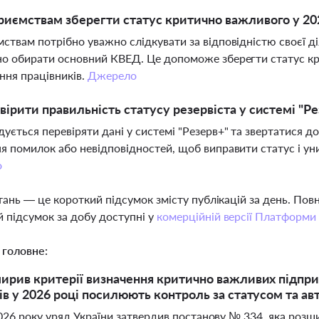
риємствам зберегти статус критично важливого у 20
ствам потрібно уважно слідкувати за відповідністю своєї ді
о обирати основний КВЕД. Це допоможе зберегти статус кр
ня працівників.
Джерело
вірити правильність статусу резервіста у системі "Р
ується перевіряти дані у системі "Резерв+" та звертатися д
я помилок або невідповідностей, щоб виправити статус і ун
о
тань — це короткий підсумок змісту публікацій за день. По
 підсумок за добу доступні у
комерційній версії Платформи
 головне:
ирив критерії визначення критично важливих підпри
ів у 2026 році посилюють контроль за статусом та 
2026 року уряд України затвердив постанову № 334, яка роз