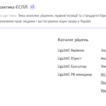
рактика ЄСПЛ
+7
о що тема:
Тема охоплює рішення, правові позиції та стандарти Євр
умачення прав людини і застосування норм права в Україні
Каталог рішень
Liga360: Керівник
Зн
Liga360: Юрист
Ак
Liga360: Бухгалтер
Тем
Liga360: PR-менеджер
Усі
Пол
Умо