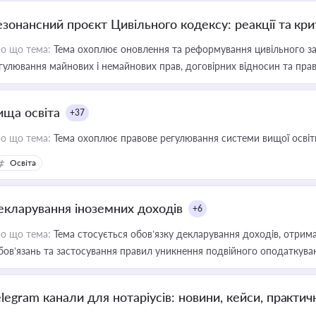
езонансний проєкт Цивільного кодексу: реакції та кр
о що тема:
Тема охоплює оновлення та реформування цивільного за
гулювання майнових і немайнових прав, договірних відносин та прав
ища освіта
+37
о що тема:
Тема охоплює правове регулювання системи вищої освіти, о
Освіта
екларування іноземних доходів
+6
о що тема:
Тема стосується обов’язку декларування доходів, отрим
бов’язань та застосування правил уникнення подвійного оподаткува
elegram канали для нотаріусів: новини, кейси, практич