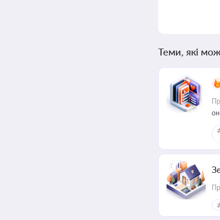
Теми, які мож
Пр
он
З
Пр