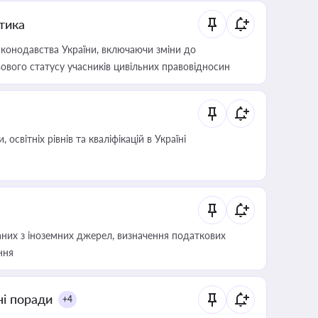
итика
конодавства України, включаючи зміни до
ового статусу учасників цивільних правовідносин
світніх рівнів та кваліфікацій в Україні
аних з іноземних джерел, визначення податкових
ння
ні поради
+4