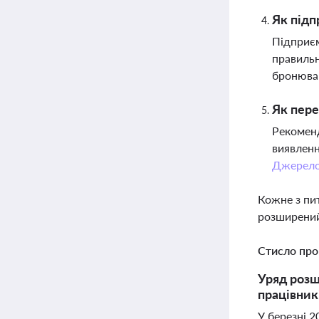
Як підп
Підприєм
правильн
бронюван
Як пере
Рекоменд
виявленн
Джерел
Кожне з пи
розширений
Стисло про
Уряд розш
працівник
У березні 