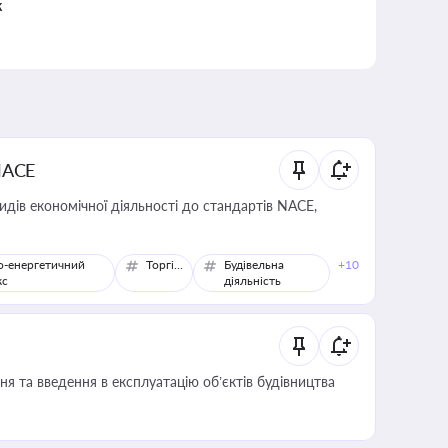
к
NACE
идів економічної діяльності до стандартів NACE,
о-енергетичний
Торгівля
Будівельна
+10
кс
діяльність
я та введення в експлуатацію об’єктів будівництва