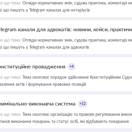
о що тема:
Огляди нормативних змін, судова практика, коментарі екс
о що пишуть у Telegram каналах для нотаріусів
elegram канали для адвокатів: новини, кейси, практич
о що тема:
Огляди нормативних змін, судова практика, коментарі екс
о що пишуть у Telegram каналах для адвокатів
онституційне провадження
+4
о що тема:
Тема охоплює порядок здійснення Конституційним Судом
валення актів і формування правових позицій
римінально-виконавча система
+12
о що тема:
Тема охоплює організацію та правове регулювання викона
танов виконання покарань та статус осіб, які відбувають покарання