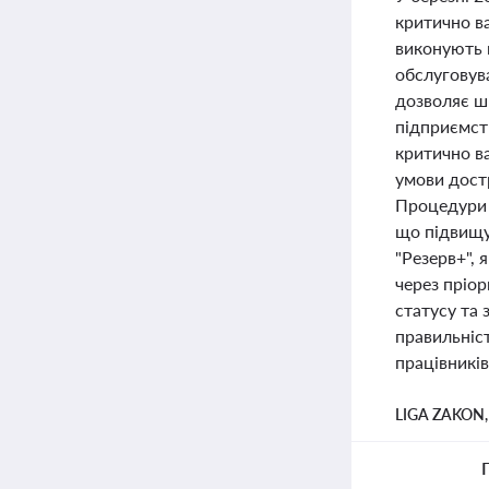
критично ва
виконують 
обслуговува
дозволяє ш
підприємст
критично ва
умови достр
Процедури 
що підвищує
"Резерв+",
через пріо
статусу та 
правильніс
працівників
LIGA ZAKON