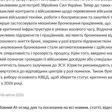
жливими для потреб Збройних Сил України. Тепер до таких п
важливі контракти з військовими щодо перевезення військов
ння військової техніки, роботи з боєприпасами та закупівл
ирше застосовувати механізми бронювання працівників, що 
в критичної інфраструктури в умовах воєнного часу. Водноча
жливих підприємств і працівників, які мають бронювання від
окового зняття броні, зокрема у разі втрати підприємством с
анулювання бронювання стали автоматизованими і здійснюют
 оперативність і прозорість процесу. Крім того, введено но
 який позначає громадян із військовим досвідом або спеціа
ритетність їхнього залучення до ЗСУ. Юристи рекомендують 
звертатися до відповідних центрів у разі помилок. Також бу
ть вибору основного КВЕД, щоб зберегти статус критично в
 у 2026 році.
,
06 квітня 2026
Повний AI-огляд дня та посилання на всі новини, статті, віде