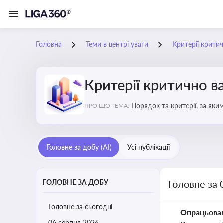
Головна
Теми в центрі уваги
Критерії крити
Критерії критично 
Порядок та критерії, за як
ПРО ЩО ТЕМА:
Головне за добу (AI)
Усі публікації
ГОЛОВНЕ ЗА ДОБУ
Головне за 
Головне за сьогодні
Опрацьова
06 серпня 2026