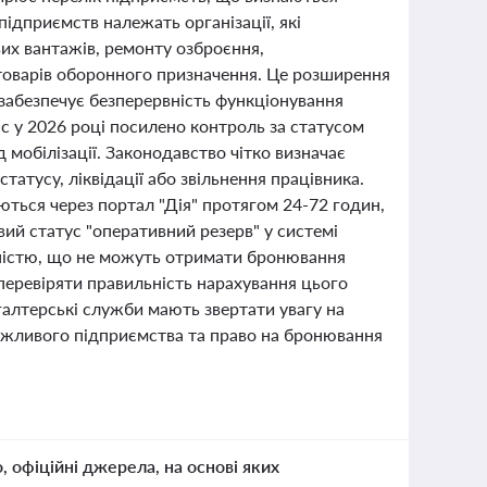
ідприємств належать організації, які
их вантажів, ремонту озброєння,
і товарів оборонного призначення. Це розширення
забезпечує безперервність функціонування
с у 2026 році посилено контроль за статусом
 мобілізації. Законодавство чітко визначає
татусу, ліквідації або звільнення працівника.
ься через портал "Дія" протягом 24-72 годин,
вий статус "оперативний резерв" у системі
льністю, що не можуть отримати бронювання
перевіряти правильність нарахування цього
хгалтерські служби мають звертати увагу на
ажливого підприємства та право на бронювання
о, офіційні джерела, на основі яких