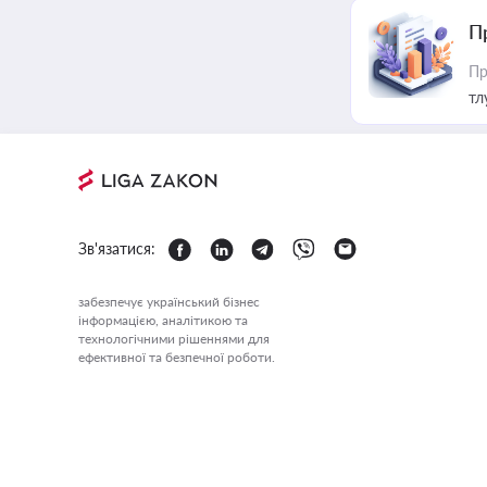
П
Пр
тл
Зв'язатися:
забезпечує український бізнес
інформацією, аналітикою та
технологічними рішеннями для
ефективної та безпечної роботи.