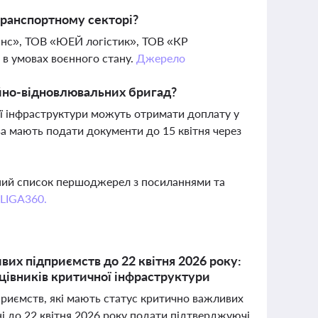
транспортному секторі?
ранс», ТОВ «ЮЕЙ логістик», ТОВ «КР
і в умовах воєнного стану.
Джерело
ійно-відновлювальних бригад?
ї інфраструктури можуть отримати доплату у
ва мають подати документи до 15 квітня через
вний список першоджерел з посиланнями та
 LIGA360.
их підприємств до 22 квітня 2026 року:
ацівників критичної інфраструктури
дприємств, які мають статус критично важливих
ні до 22 квітня 2026 року подати підтверджуючі