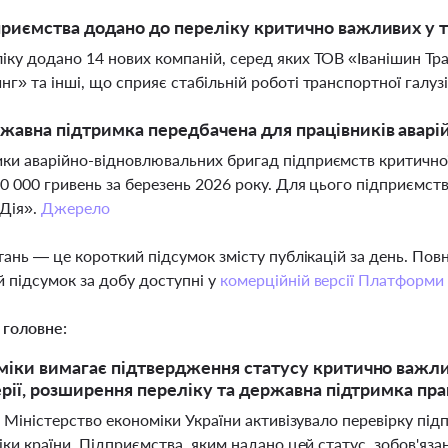
приємства додано до переліку критично важливих у 
іку додано 14 нових компаній, серед яких ТОВ «Іванішин Т
нг» та інші, що сприяє стабільній роботі транспортної галуз
жавна підтримка передбачена для працівників авар
ки аварійно-відновлювальних бригад підприємств критично
20 000 гривень за березень 2026 року. Для цього підприємст
Дія».
Джерело
тань — це короткий підсумок змісту публікацій за день. По
 підсумок за добу доступні у
комерційній версії Платформи
 головне:
іки вимагає підтвердження статусу критично важлив
ерії, розширення переліку та державна підтримка пр
 Міністерство економіки України активізувало перевірку пі
ки країни. Підприємства, яким надано цей статус, зобов'яза