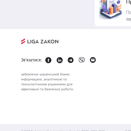
П
Пр
тл
Зв'язатися:
забезпечує український бізнес
інформацією, аналітикою та
технологічними рішеннями для
ефективної та безпечної роботи.