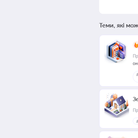
Теми, які мож
Пр
он
З
Пр