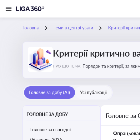
Головна
Теми в центрі уваги
Критерії крити
Критерії критично 
Порядок та критерії, за як
ПРО ЩО ТЕМА:
Головне за добу (AI)
Усі публікації
ГОЛОВНЕ ЗА ДОБУ
Головне за 
Головне за сьогодні
Опрацьова
06 серпня 2026