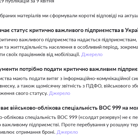
19 публікацій за 9 квітня
ібраних матеріалів ми сформували короткі відповіді на актуал
чає статус критично важливого підприємства в Украї
ритично важливого підприємства надається підприємствам, 
и та життєдіяльність населення в особливий період, зокрем
и своїх працівників від мобілізації.
Джерело
ументи потрібно подати критично важливим підприєм
ства мають подати витяг з інформаційно-комунікаційної си
внеску, а також щомісячну звітність з ПДФО, військового зб
ження свого статусу.
Джерело
ває військово-облікова спеціальність ВОС 999 на м
о-облікова спеціальність ВОС 999 («солдат резерву») не є
 важливому підприємстві. Проте перебування у розшуку те
ивлює отримання броні.
Джерело