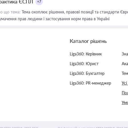
рактика ЄСПЛ
+7
о що тема:
Тема охоплює рішення, правові позиції та стандарти Євр
умачення прав людини і застосування норм права в Україні
Каталог рішень
Liga360: Керівник
Зн
Liga360: Юрист
Ак
Liga360: Бухгалтер
Тем
Liga360: PR-менеджер
Усі
Пол
Умо