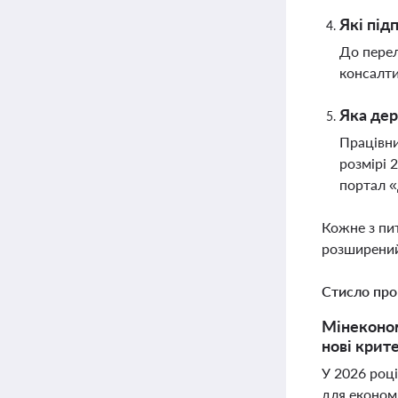
Які під
До перел
консалти
Яка дер
Працівни
розмірі 
портал «
Кожне з пи
розширений
Стисло про
Мінеконом
нові крит
У 2026 році
для економі