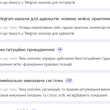
о що пишуть у Telegram каналах для нотаріусів
elegram канали для адвокатів: новини, кейси, практич
о що тема:
Огляди нормативних змін, судова практика, коментарі екс
о що пишуть у Telegram каналах для адвокатів
онституційне провадження
+4
о що тема:
Тема охоплює порядок здійснення Конституційним Судом
валення актів і формування правових позицій
римінально-виконавча система
+12
о що тема:
Тема охоплює організацію та правове регулювання викона
танов виконання покарань та статус осіб, які відбувають покарання