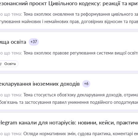
езонансний проєкт Цивільного кодексу: реакції та кр
о що тема:
Тема охоплює оновлення та реформування цивільного за
гулювання майнових і немайнових прав, договірних відносин та прав
ища освіта
+37
о що тема:
Тема охоплює правове регулювання системи вищої освіти, о
Освіта
екларування іноземних доходів
+6
о що тема:
Тема стосується обов’язку декларування доходів, отрим
бов’язань та застосування правил уникнення подвійного оподаткува
elegram канали для нотаріусів: новини, кейси, практич
о що тема:
Огляди нормативних змін, судова практика, коментарі екс