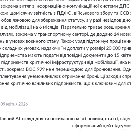
 зокрема витяг з інформаційно-комунікаційної системи ДПС 
акож щомісячну звітність з ПДФО, військового збору та ЄСВ 
є обов’язковою для збереження статусу, а у разі невідповід
 від мобілізації на 6 місяців. Паралельно триває розширенн
лузях, зокрема у транспортному секторі, де додано 14 нови
нь в умовах воєнного стану. Також уряд підтримує працівник
 складних умовах, надаючи їм доплати у розмірі 20 000 грив
ідприємства мають подати відповідні документи до 15 кві
 підприємств критичної інфраструктури від мобілізації, яка 
сті, зокрема ВОС 999 не є перешкодою для бронювання. Одн
плектування унеможливлює отримання броні. Ці заходи спря
ання критично важливих підприємств, що є ключовим для ста
,
09 квітня 2026
Повний AI-огляд дня та посилання на всі новини, статті, віде
сформований цей підсумо