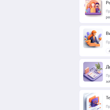
Р
Пр
ре
В
Пр
Д
Пр
зо
T
Пр