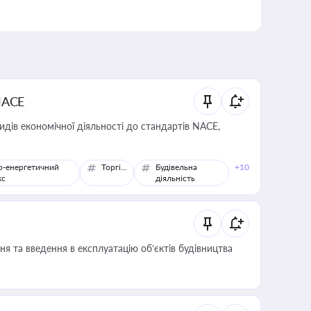
NACE
идів економічної діяльності до стандартів NACE,
о-енергетичний
Торгівля
Будівельна
+10
кс
діяльність
я та введення в експлуатацію об’єктів будівництва