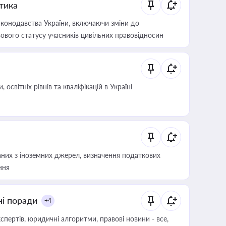
итика
конодавства України, включаючи зміни до
ового статусу учасників цивільних правовідносин
світніх рівнів та кваліфікацій в Україні
аних з іноземних джерел, визначення податкових
ння
ні поради
+4
пертів, юридичні алгоритми, правові новини - все,