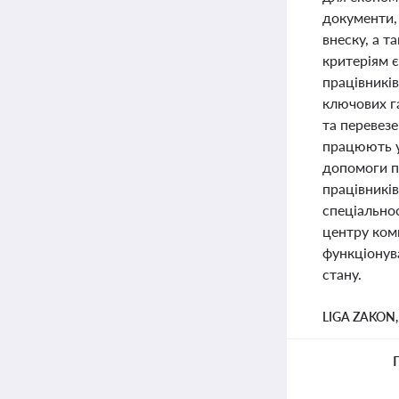
документи,
внеску, а т
критеріям 
працівників
ключових га
та перевезе
працюють у
допомоги п
працівників
спеціально
центру ком
функціонув
стану.
LIGA ZAKON