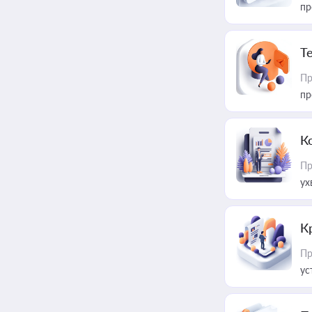
пр
T
Пр
пр
К
Пр
ух
К
Пр
ус