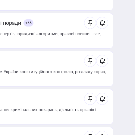
ні поради
+58
пертів, юридичні алгоритми, правові новини - все,
 України конституційного контролю, розгляду справ,
ння кримінальних покарань, діяльність органів і