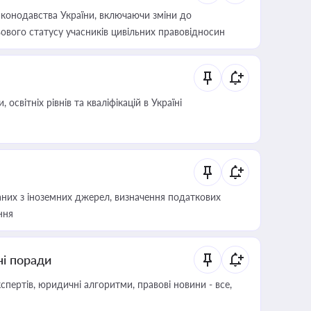
конодавства України, включаючи зміни до
ового статусу учасників цивільних правовідносин
світніх рівнів та кваліфікацій в Україні
аних з іноземних джерел, визначення податкових
ння
ні поради
пертів, юридичні алгоритми, правові новини - все,