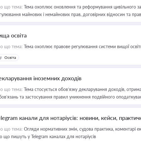
о що тема:
Тема охоплює оновлення та реформування цивільного за
гулювання майнових і немайнових прав, договірних відносин та прав
ища освіта
о що тема:
Тема охоплює правове регулювання системи вищої освіти, о
Освіта
екларування іноземних доходів
о що тема:
Тема стосується обов’язку декларування доходів, отрим
бов’язань та застосування правил уникнення подвійного оподаткува
elegram канали для нотаріусів: новини, кейси, практич
о що тема:
Огляди нормативних змін, судова практика, коментарі екс
о що пишуть у Telegram каналах для нотаріусів