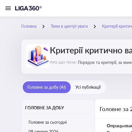
Головна
Теми в центрі уваги
Критерії крити
Критерії критично 
Порядок та критерії, за як
ПРО ЩО ТЕМА:
Головне за добу (AI)
Усі публікації
ГОЛОВНЕ ЗА ДОБУ
Головне за 
Головне за сьогодні
Опрацьова
08 серпня 2026