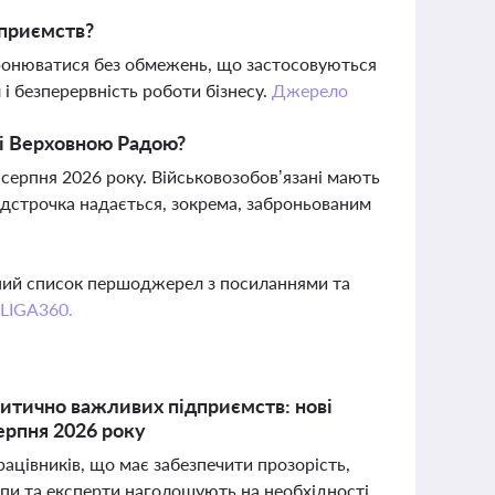
дприємств?
ронюватися без обмежень, що застосовуються
 і безперервність роботи бізнесу.
Джерело
ені Верховною Радою?
 серпня 2026 року. Військовозобов’язані мають
відстрочка надається, зокрема, заброньованим
вний список першоджерел з посиланнями та
 LIGA360.
ритично важливих підприємств: нові
серпня 2026 року
ацівників, що має забезпечити прозорість,
епи та експерти наголошують на необхідності