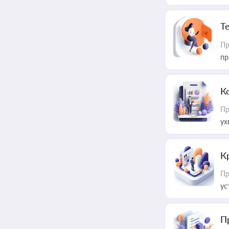
T
Пр
пр
К
Пр
ух
К
Пр
ус
П