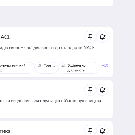
NACE
идів економічної діяльності до стандартів NACE,
о-енергетичний
Торгівля
Будівельна
+10
кс
діяльність
я та введення в експлуатацію об’єктів будівництва
итика