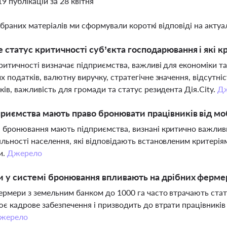
19 публікацій за 28 квітня
ібраних матеріалів ми сформували короткі відповіді на актуал
 статус критичності суб’єкта господарювання і які к
ритичності визначає підприємства, важливі для економіки та
х податків, валютну виручку, стратегічне значення, відсутні
ків, важливість для громади та статус резидента Дія.City.
Д
приємства мають право бронювати працівників від моб
 бронювання мають підприємства, визнані критично важлив
льності населення, які відповідають встановленим критерія
и.
Джерело
и у системі бронювання впливають на дрібних ферме
ермери з земельним банком до 1000 га часто втрачають стату
є кадрове забезпечення і призводить до втрати працівників
жерело