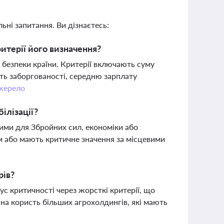
ьні запитання. Ви дізнаєтесь:
ритерії його визначення?
 безпеки країни. Критерії включають суму
сть заборгованості, середню зарплату
жерело
ілізації?
ими для Збройних сил, економіки або
м або мають критичне значення за місцевими
рів?
с критичності через жорсткі критерії, що
 на користь більших агрохолдингів, які мають