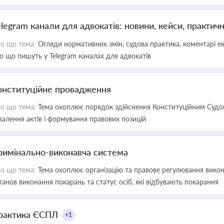
elegram канали для адвокатів: новини, кейси, практич
о що тема:
Огляди нормативних змін, судова практика, коментарі екс
о що пишуть у Telegram каналах для адвокатів
онституційне провадження
о що тема:
Тема охоплює порядок здійснення Конституційним Судом
валення актів і формування правових позицій
римінально-виконавча система
о що тема:
Тема охоплює організацію та правове регулювання викона
танов виконання покарань та статус осіб, які відбувають покарання
рактика ЄСПЛ
+1