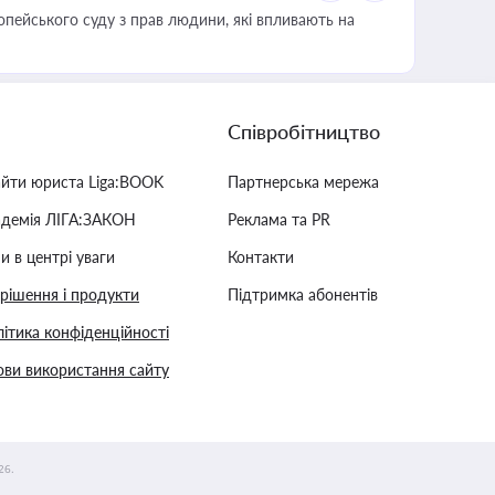
опейського суду з прав людини, які впливають на
Співробітництво
айти юриста Liga:BOOK
Партнерська мережа
адемія ЛІГА:ЗАКОН
Реклама та PR
и в центрі уваги
Контакти
 рішення і продукти
Підтримка абонентів
ітика конфіденційності
ви використання сайту
26.