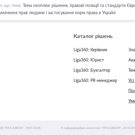
о що тема:
Тема охоплює рішення, правові позиції та стандарти Євр
умачення прав людини і застосування норм права в Україні
Каталог рішень
Liga360: Керівник
Зн
Liga360: Юрист
Ак
Liga360: Бухгалтер
Тем
Liga360: PR-менеджер
Усі
Пол
Умо
ОВ "ЛІГА ЗАКОН", 2007-2026.
© Інформаційне агентство "ЛІГА:ЗАКОН", 2010-20