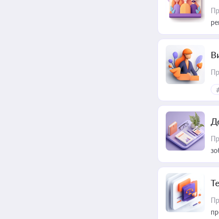
Пр
ре
В
Пр
Д
Пр
зо
T
Пр
пр