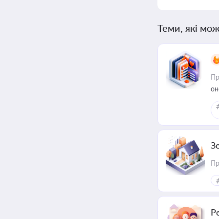
Теми, які мож
Пр
он
З
Пр
Р