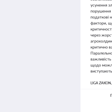
усунення зл
порушення 
податкові н
фактори, що
критичност
через жорст
агрохолдин
критично ва
Паралельно
важливість
щодо можли
виступають
LIGA ZAKON