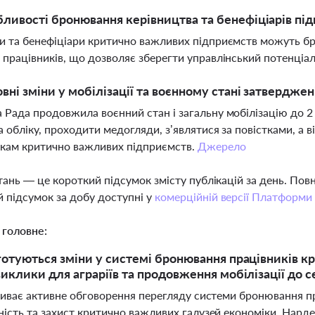
бливості бронювання керівництва та бенефіціарів пі
и та бенефіціари критично важливих підприємств можуть б
 працівників, що дозволяє зберегти управлінський потенціал
овні зміни у мобілізації та воєнному стані затвердж
 Рада продовжила воєнний стан і загальну мобілізацію до 2
а обліку, проходити медогляди, з’являтися за повістками, а 
икам критично важливих підприємств.
Джерело
тань — це короткий підсумок змісту публікацій за день. По
 підсумок за добу доступні у
комерційній версії Платформи
 головне:
 готуються зміни у системі бронювання працівників к
 виклики для аграріїв та продовження мобілізації до 
риває активне обговорення перегляду системи бронювання пр
ність та захист критично важливих галузей економіки. Нард