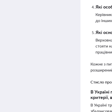
Які осо
Керівник
до інших
Які осн
Верховна
стояти н
працівн
Кожне з пи
розширений
Стисло про
В Україні
критерії,
В Україні т
збалансова