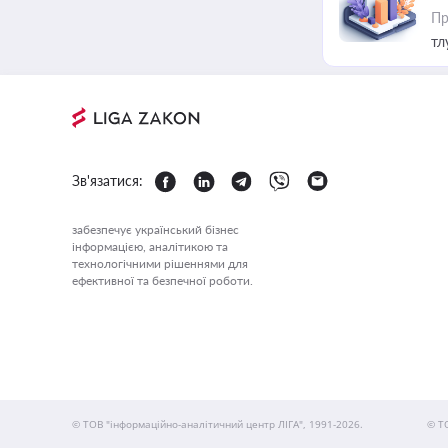
Пр
тл
Зв'язатися:
забезпечує український бізнес
інформацією, аналітикою та
технологічними рішеннями для
ефективної та безпечної роботи.
© ТОВ "інформаційно-аналітичний центр ЛІГА", 1991-2026.
© Т