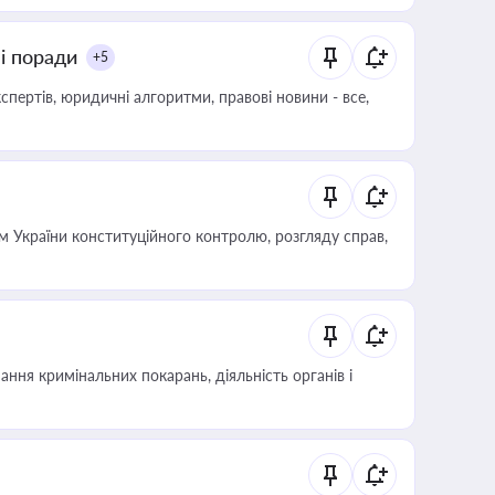
ні поради
+5
пертів, юридичні алгоритми, правові новини - все,
 України конституційного контролю, розгляду справ,
ння кримінальних покарань, діяльність органів і