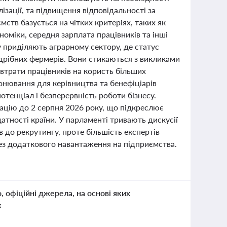
ізації, та підвищення відповідальності за
тв базується на чітких критеріях, таких як
оміки, середня зарплата працівників та інші
у приділяють аграрному сектору, де статус
дрібних фермерів. Вони стикаються з викликами
 втрати працівників на користь більших
онювання для керівництва та бенефіціарів
тенціал і безперервність роботи бізнесу.
ацію до 2 серпня 2026 року, що підкреслює
тності країни. У парламенті тривають дискусії
до рекрутингу, проте більшість експертів
без додаткового навантаження на підприємства.
о, офіційні джерела, на основі яких
к