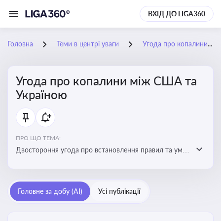
ВХІД ДО LIGA360
Головна
Теми в центрі уваги
Угода про копалини між США та Україною
Угода про копалини між США та
Україною
ПРО ЩО ТЕМА:
Двостороння угода про встановлення правил та умов
Інвестиційного фонду відбудови, яка може мати
значний вплив на бізнес-середовище та економічні
перспективи України
Головне за добу (AI)
Усі публікації