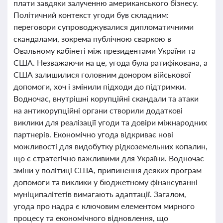
плати завдяки залученню американського бізнесу.
Політичний контекст угоди був складним:
переговори супроводжувалися дипломатичними
скандалами, зокрема публічною сваркою в
Овальному кабінеті між президентами України та
США. Незважаючи на це, угода була ратифікована, а
США залишилися головним донором військової
допомоги, хоч і змінили підходи до підтримки.
Водночас, внутрішні корупційні скандали та атаки
на антикорупційні органи створили додаткові
виклики для реалізації угоди та довіри міжнародних
партнерів. Економічно угода відкриває нові
можливості для видобутку рідкоземельних копалин,
що є стратегічно важливими для України. Водночас
зміни у політиці США, припинення деяких програм
допомоги та виклики у бюджетному фінансуванні
муніципалітетів вимагають адаптації. Загалом,
угода про надра є ключовим елементом мирного
процесу та економічного відновлення, що