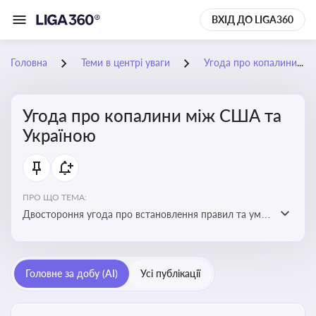
ВХІД ДО LIGA360
Головна
Теми в центрі уваги
Угода про копалини між США та Україною
Угода про копалини між США та
Україною
ПРО ЩО ТЕМА:
Двостороння угода про встановлення правил та умов
Інвестиційного фонду відбудови, яка може мати
значний вплив на бізнес-середовище та економічні
перспективи України
Головне за добу (AI)
Усі публікації