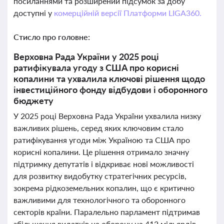
посиланнями та розширений підсумок за добу
доступні у
комерційній версії Платформи LIGA360.
Стисло про головне:
Верховна Рада України у 2025 році
ратифікувала угоду з США про корисні
копалини та ухвалила ключові рішення щодо
інвестиційного фонду відбудови і оборонного
бюджету
У 2025 році Верховна Рада України ухвалила низку
важливих рішень, серед яких ключовим стало
ратифікування угоди між Україною та США про
корисні копалини. Це рішення отримало значну
підтримку депутатів і відкриває нові можливості
для розвитку видобутку стратегічних ресурсів,
зокрема рідкоземельних копалин, що є критично
важливими для технологічного та оборонного
секторів країни. Паралельно парламент підтримав
збільшення видатків на оборону на 412 мільярдів