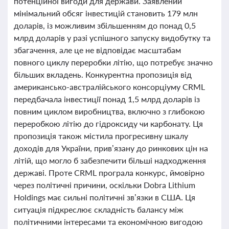
потенційної вигоди для держави. Заявлений
мінімальний обсяг інвестицій становить 179 млн
доларів, із можливим збільшенням до понад 0,5
млрд доларів у разі успішного запуску видобутку та
збагачення, але це не відповідає масштабам
повного циклу переробки літію, що потребує значно
більших вкладень. Конкурентна пропозиція від
американсько-австралійського консорціуму CRML
передбачала інвестиції понад 1,5 млрд доларів із
повним циклом виробництва, включно з глибокою
переробкою літію до гідроксиду чи карбонату. Ця
пропозиція також містила прогресивну шкалу
доходів для України, прив’язану до ринкових цін на
літій, що могло б забезпечити більші надходження
державі. Проте CRML програла конкурс, ймовірно
через політичні причини, оскільки Dobra Lithium
Holdings має сильні політичні зв’язки в США. Ця
ситуація підкреслює складність балансу між
політичними інтересами та економічною вигодою