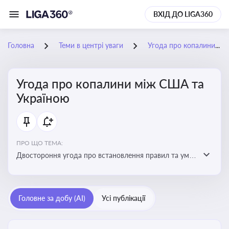
ВХІД ДО LIGA360
Головна
Теми в центрі уваги
Угода про копалини між США та Україною
Угода про копалини між США та
Україною
ПРО ЩО ТЕМА:
Двостороння угода про встановлення правил та умов
Інвестиційного фонду відбудови, яка може мати
значний вплив на бізнес-середовище та економічні
перспективи України
Головне за добу (AI)
Усі публікації