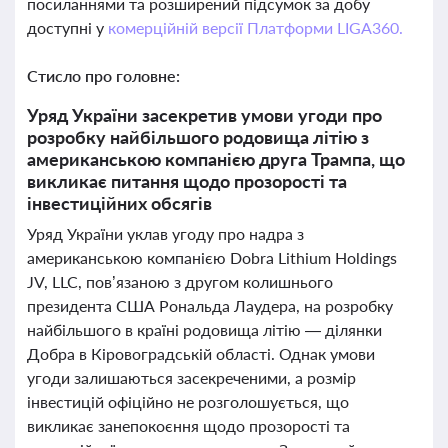
посиланнями та розширений підсумок за добу
доступні у
комерційній версії Платформи LIGA360.
Стисло про головне:
Уряд України засекретив умови угоди про
розробку найбільшого родовища літію з
американською компанією друга Трампа, що
викликає питання щодо прозорості та
інвестиційних обсягів
Уряд України уклав угоду про надра з
американською компанією Dobra Lithium Holdings
JV, LLC, пов’язаною з другом колишнього
президента США Рональда Лаудера, на розробку
найбільшого в країні родовища літію — ділянки
Добра в Кіровоградській області. Однак умови
угоди залишаються засекреченими, а розмір
інвестицій офіційно не розголошується, що
викликає занепокоєння щодо прозорості та