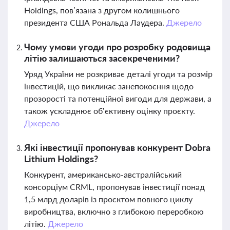
Holdings, пов’язана з другом колишнього
президента США Рональда Лаудера.
Джерело
Чому умови угоди про розробку родовища
літію залишаються засекреченими?
Уряд України не розкриває деталі угоди та розмір
інвестицій, що викликає занепокоєння щодо
прозорості та потенційної вигоди для держави, а
також ускладнює об’єктивну оцінку проєкту.
Джерело
Які інвестиції пропонував конкурент Dobra
Lithium Holdings?
Конкурент, американсько-австралійський
консорціум CRML, пропонував інвестиції понад
1,5 млрд доларів із проєктом повного циклу
виробництва, включно з глибокою переробкою
літію.
Джерело