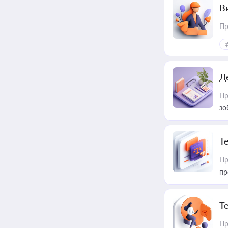
В
Пр
Д
Пр
зо
T
Пр
пр
T
Пр