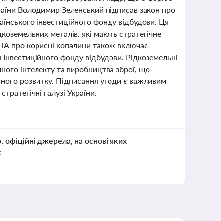
країни Володимир Зеленський підписав закон про
їнського інвестиційного фонду відбудови. Ця
коземельних металів, які мають стратегічне
США про корисні копалини також включає
 Інвестиційного фонду відбудови. Рідкоземельні
ного інтелекту та виробництва зброї, що
ійного розвитку. Підписання угоди є важливим
стратегічні галузі України.
о, офіційні джерела, на основі яких
к