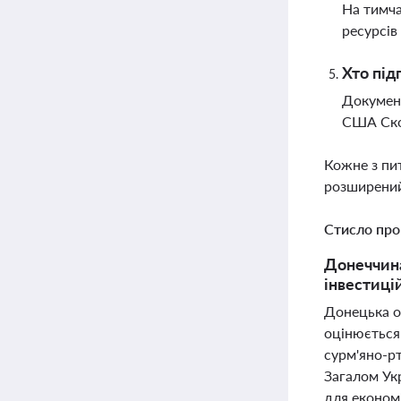
На тимча
ресурсів
Хто під
Документ
США Ско
Кожне з пи
розширений
Стисло про
Донеччина
інвестиці
Донецька о
оцінюється 
сурм'яно-р
Загалом Ук
для економ