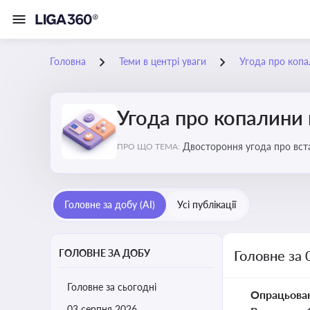
Головна
Теми в центрі уваги
Угода про коп
Угода про копалини
Двостороння угода про вста
ПРО ЩО ТЕМА:
економічні перспективи Укр
Головне за добу (AI)
Усі публікації
ГОЛОВНЕ ЗА ДОБУ
Головне за 
Головне за сьогодні
Опрацьова
03 серпня 2026