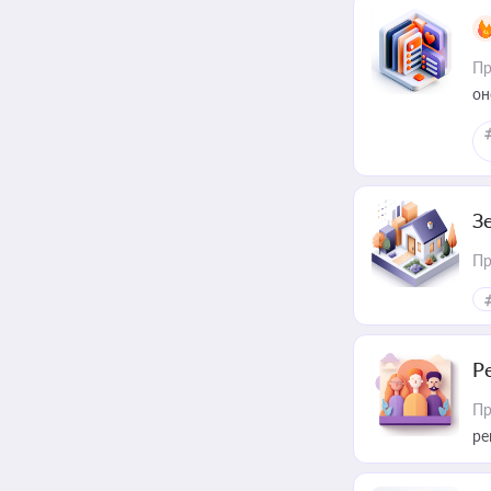
Пр
он
З
Пр
Р
Пр
ре