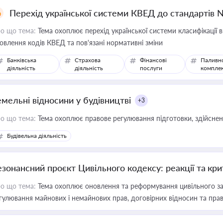
Перехід української системи КВЕД до стандартів 
о що тема:
Тема охоплює перехід української системи класифікації в
овлення кодів КВЕД та пов'язані нормативні зміни
Банківська
Страхова
Фінансові
Паливн
діяльність
діяльність
послуги
компле
емельні відносини у будівництві
+3
о що тема:
Тема охоплює правове регулювання підготовки, здійсненн
Будівельна діяльність
езонансний проєкт Цивільного кодексу: реакції та кр
о що тема:
Тема охоплює оновлення та реформування цивільного за
гулювання майнових і немайнових прав, договірних відносин та прав