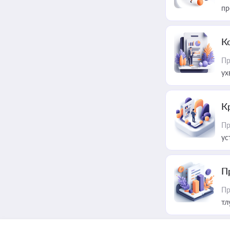
пр
К
Пр
ух
К
Пр
ус
П
Пр
тл