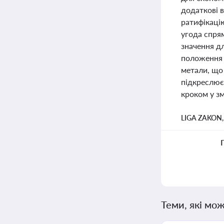
додаткові 
ратифікаці
угода спря
значення д
положення 
метали, що
підкреслює 
кроком у зм
LIGA ZAKON
Теми, які мож