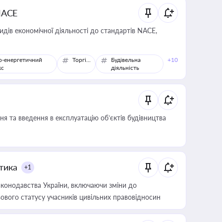
NACE
идів економічної діяльності до стандартів NACE,
о-енергетичний
Торгівля
Будівельна
+10
кс
діяльність
я та введення в експлуатацію об’єктів будівництва
итика
+1
конодавства України, включаючи зміни до
ового статусу учасників цивільних правовідносин