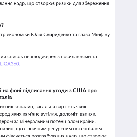
ування надр, що створює ризики для збереження
А?
тр економіки Юлія Свириденко та глава Мінфіну
вний список першоджерел з посиланнями та
 LIGA360.
і на фоні підписання угоди з США про
талів
сних копалин, загальна вартість яких
ред яких кам'яне вугілля, доломіт, вапняк,
дером за мінеральним потенціалом країни.
опалин, що є значним ресурсним потенціалом
ни фіксується розграбування надр, що створює