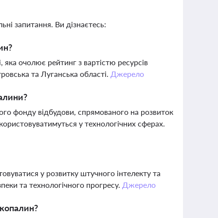
ьні запитання. Ви дізнаєтесь:
ин?
, яка очолює рейтинг з вартістю ресурсів
тровська та Луганська області.
Джерело
палини?
ого фонду відбудови, спрямованого на розвиток
икористовуватимуться у технологічних сферах.
товуватися у розвитку штучного інтелекту та
зпеки та технологічного прогресу.
Джерело
 копалин?