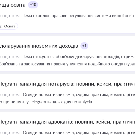
ища освіта
+10
о що тема:
Тема охоплює правове регулювання системи вищої освіти, о
Освіта
екларування іноземних доходів
+1
о що тема:
Тема стосується обов’язку декларування доходів, отрим
бов’язань та застосування правил уникнення подвійного оподаткува
elegram канали для нотаріусів: новини, кейси, практич
о що тема:
Огляди нормативних змін, судова практика, коментарі екс
о що пишуть у Telegram каналах для нотаріусів
elegram канали для адвокатів: новини, кейси, практич
о що тема:
Огляди нормативних змін, судова практика, коментарі екс