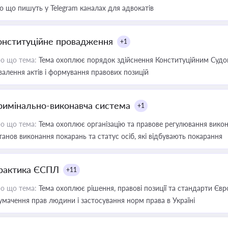
о що пишуть у Telegram каналах для адвокатів
онституційне провадження
+1
о що тема:
Тема охоплює порядок здійснення Конституційним Судом
валення актів і формування правових позицій
римінально-виконавча система
+1
о що тема:
Тема охоплює організацію та правове регулювання викона
танов виконання покарань та статус осіб, які відбувають покарання
рактика ЄСПЛ
+11
о що тема:
Тема охоплює рішення, правові позиції та стандарти Євр
умачення прав людини і застосування норм права в Україні