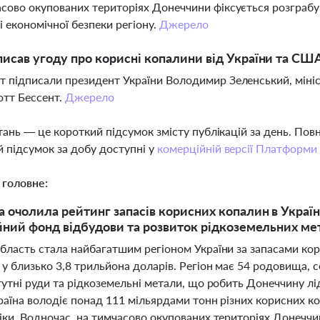
сово окупованих територіях Донеччини фіксується розграб
 і економічної безпеки регіону.
Джерело
писав угоду про корисні копалини від України та СШ
 підписали президент України Володимир Зеленський, мініс
тт Бессент.
Джерело
тань — це короткий підсумок змісту публікацій за день. По
 підсумок за добу доступні у
комерційній версії Платформи
 головне:
 очолила рейтинг запасів корисних копалин в Україн
йний фонд відбудови та розвиток рідкоземельних ме
бласть стала найбагатшим регіоном України за запасами кори
у близько 3,8 трильйона доларів. Регіон має 54 родовища, се
тутні руди та рідкоземельні метали, що робить Донеччину лі
раїна володіє понад 111 мільярдами тонн різних корисних к
іки. Водночас, на тимчасово окупованих територіях Донеччи