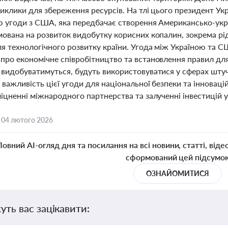
виклики для збереження ресурсів. На тлі цього президент У
ю угоди з США, яка передбачає створення Американсько-укра
мована на розвиток видобутку корисних копалин, зокрема рід
ля технологічного розвитку країни. Угода між Україною та 
про економічне співробітництво та встановлення правил для
 видобуватимуться, будуть використовуватися у сферах штуч
важливість цієї угоди для національної безпеки та інновац
іцненні міжнародного партнерства та залученні інвестицій у 
,
04 лютого 2026
Повний AI-огляд дня та посилання на всі новини, статті, віде
сформований цей підсумо
ОЗНАЙОМИТИСЯ
уть вас зацікавити: