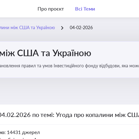
Про проєкт
Всі Теми
алини між США та Україною
04-02-2026
 між США та Україною
новлення правил та умов Інвестиційного фонду відбудови, яка мож
аїни
04.02.2026 по темі: Угода про копалини між СШ
но:
14431 джерел