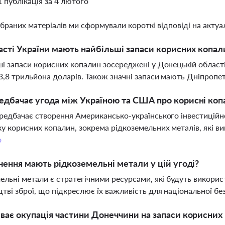
1 публікація за 4 лютого
ібраних матеріалів ми сформували короткі відповіді на актуал
асті України мають найбільші запаси корисних копал
і запаси корисних копалин зосереджені у Донецькій області
3,8 трильйона доларів. Також значні запаси мають Дніпропе
дбачає угода між Україною та США про корисні ко
редбачає створення Американсько-українського інвестиційн
у корисних копалин, зокрема рідкоземельних металів, які в
о
чення мають рідкоземельні метали у цій угоді?
ельні метали є стратегічними ресурсами, які будуть викорис
тві зброї, що підкреслює їх важливість для національної бе
ває окупація частини Донеччини на запаси корисних