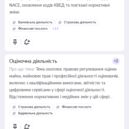
NACE, оновлення кодів КВЕД та пов'язані нормативні
зміни
Банківська діяльність
Страхова діяльність
Фінансові послуги
+13
Оціночна діяльність
+2
Про що тема:
Тема охоплює правове регулювання оцінки
майна, майнових прав і професійної діяльності оцінювачів,
включно з кваліфікаційними вимогами, звітністю та
цифровими сервісами у сфері оціночної діяльності.
Відстеження нормативних і медійних змін у цій сфері
корисне для власника бізнесу, керівника, юриста або
Страхова діяльність
Фінансові послуги
бухгалтера під час оподаткування, приватизації, оренди
Будівельна діяльність
державного майна, корпоративних угод і перевірки
статусу суб'єктів оціночної діяльності