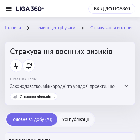
ВХІД ДО LIGA360
Головна
Теми в центрі уваги
Страхування воєнних ризиків
Страхування воєнних ризиків
ПРО ЩО ТЕМА:
Законодавство, міжнародні та урядові проекти, що
визначають та знижують воєнні ризики для власників
Страхова діяльність
майна, боржників та кредиторів
Головне за добу (AI)
Усі публікації