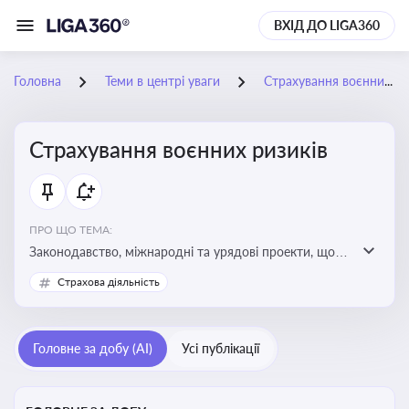
ВХІД ДО LIGA360
Головна
Теми в центрі уваги
Страхування воєнних ризиків
Страхування воєнних ризиків
ПРО ЩО ТЕМА:
Законодавство, міжнародні та урядові проекти, що
визначають та знижують воєнні ризики для власників
Страхова діяльність
майна, боржників та кредиторів
Головне за добу (AI)
Усі публікації