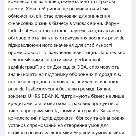
компенсацію за пошкоджене майно та страхові
внески. Хоча цей ринок ще розвивається і має
обмеження, він стає ключовим для зниження
фінансових ризиків бізнесу в умовах війни. Форум
Industrial Evolution та інші галузеві заходи активно
обговорюють питання страхування воєнних ризиків,
підкреслюючи його значення для стабільності
промисловості та залучення інвестицій. Паралельно
з економічними ініціативами, регіональні
адміністрації, як-от Донецька ОВА, спрямовують
значні кошти на підтримку оборонних підрозділів,
що безпосередньо впливає на зниження воєнних
ризиків і забезпечення безпеки громад. Банки,
зокрема UKRSIBBANK, підтримують бізнес не лише
кредитами, а й розвитком страхових продуктів, а
також програмами підтримки ветеранів. Загалом,
комплексний підхід держави, бізнесу та фінансових
установ спрямований на створення умов для
стійкого розвитку економіки України в умовах війни