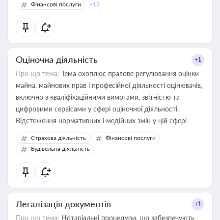
Фінансові послуги
+13
Оціночна діяльність
+1
Про що тема:
Тема охоплює правове регулювання оцінки
майна, майнових прав і професійної діяльності оцінювачів,
включно з кваліфікаційними вимогами, звітністю та
цифровими сервісами у сфері оціночної діяльності.
Відстеження нормативних і медійних змін у цій сфері
корисне для власника бізнесу, керівника, юриста або
Страхова діяльність
Фінансові послуги
бухгалтера під час оподаткування, приватизації, оренди
Будівельна діяльність
державного майна, корпоративних угод і перевірки
статусу суб'єктів оціночної діяльності
Легалізація документів
+1
Про що тема:
Нотаріальні процедури, що забезпечують