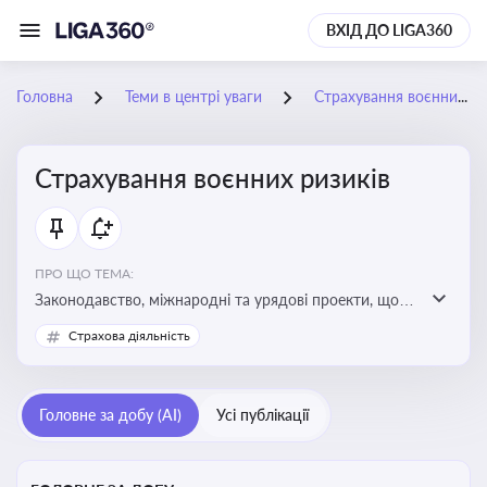
ВХІД ДО LIGA360
Головна
Теми в центрі уваги
Страхування воєнних ризиків
Страхування воєнних ризиків
ПРО ЩО ТЕМА:
Законодавство, міжнародні та урядові проекти, що
визначають та знижують воєнні ризики для власників
Страхова діяльність
майна, боржників та кредиторів
Головне за добу (AI)
Усі публікації