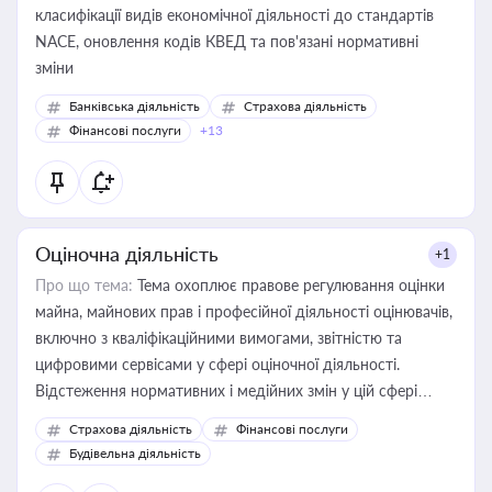
класифікації видів економічної діяльності до стандартів
NACE, оновлення кодів КВЕД та пов'язані нормативні
зміни
Банківська діяльність
Страхова діяльність
Фінансові послуги
+13
Оціночна діяльність
+1
Про що тема:
Тема охоплює правове регулювання оцінки
майна, майнових прав і професійної діяльності оцінювачів,
включно з кваліфікаційними вимогами, звітністю та
цифровими сервісами у сфері оціночної діяльності.
Відстеження нормативних і медійних змін у цій сфері
корисне для власника бізнесу, керівника, юриста або
Страхова діяльність
Фінансові послуги
бухгалтера під час оподаткування, приватизації, оренди
Будівельна діяльність
державного майна, корпоративних угод і перевірки