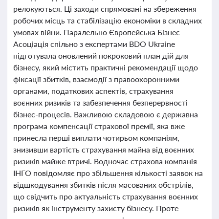
релокуються. Ці заходи спрямовані на збереження
робочих місць та стабілізацію економіки в складних
умовах війни. Паралельно Європейська Бізнес
Асоціація спільно з експертами BDO Ukraine
підготувала оновлений покроковий план дій для
бізнесу, який містить практичні рекомендації щодо
фіксації збитків, взаємодії з правоохоронними
органами, податкових аспектів, страхування
воєнних ризиків та забезпечення безперервності
бізнес-процесів. Важливою складовою є державна
програма компенсації страхової премії, яка вже
принесла перші виплати чотирьом компаніям,
знизивши вартість страхування майна від воєнних
ризиків майже втричі. Водночас страхова компанія
ІНГО повідомляє про збільшення кількості заявок на
відшкодування збитків після масованих обстрілів,
що свідчить про актуальність страхування воєнних
ризиків як інструменту захисту бізнесу. Проте