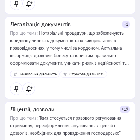
статусу суб'єктів оціночної діяльності
Легалізація документів
+1
Про що тема:
Нотаріальні процедури, що забезпечують
юридичну чинність документів та їх використання в
правовідносинах, у тому числі за кордоном. Актуальна
інформація дозволяє бізнесу та юристам правильно
оформлювати документи, уникати ризиків недійсності та
забезпечувати їх належне прийняття органами влади та
Банківська діяльність
Страхова діяльність
контрагентами
Ліцензії, дозволи
+19
Про що тема:
Тема стосується правового регулювання
отримання, переоформлення, анулювання ліцензій і
дозволів, необхідних для провадження господарської