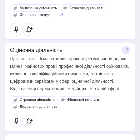
Банківська діяльність
Страхова діяльність
Фінансові послуги
+13
Оціночна діяльність
+1
Про що тема:
Тема охоплює правове регулювання оцінки
майна, майнових прав і професійної діяльності оцінювачів,
включно з кваліфікаційними вимогами, звітністю та
цифровими сервісами у сфері оціночної діяльності.
Відстеження нормативних і медійних змін у цій сфері
корисне для власника бізнесу, керівника, юриста або
Страхова діяльність
Фінансові послуги
бухгалтера під час оподаткування, приватизації, оренди
Будівельна діяльність
державного майна, корпоративних угод і перевірки
статусу суб'єктів оціночної діяльності