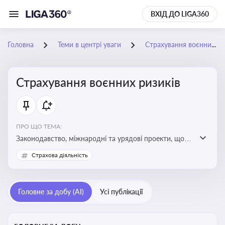
ВХІД ДО LIGA360
Головна
Теми в центрі уваги
Страхування воєнних ризиків
Страхування воєнних ризиків
ПРО ЩО ТЕМА:
Законодавство, міжнародні та урядові проекти, що
визначають та знижують воєнні ризики для власників
Страхова діяльність
майна, боржників та кредиторів
Головне за добу (AI)
Усі публікації